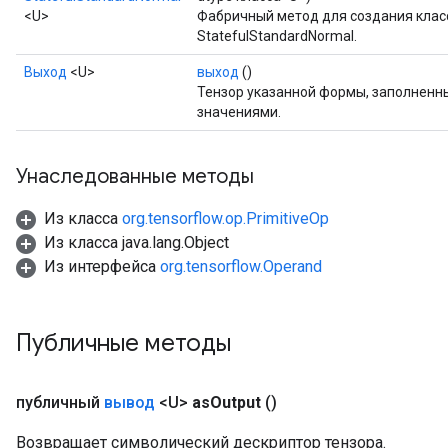
<U>
Фабричный метод для создания кла
x
StatefulStandardNormal.
Выход
<U>
выход
()
Тензор указанной формы, заполнен
значениями.
Унаследованные методы
Из класса
org.tensorflow.op.PrimitiveOp
Из класса java.lang.Object
Из интерфейса
org.tensorflow.Operand
Публичные методы
публичный
вывод
<U>
as
Output
()
Возвращает символический дескриптор тензора.