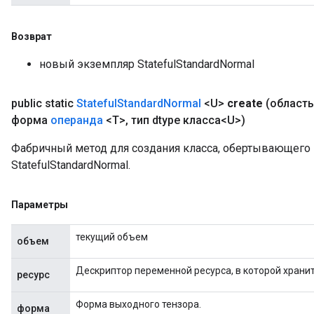
Возврат
новый экземпляр StatefulStandardNormal
public static
Stateful
Standard
Normal
<U>
create
(област
форма
операнда
<T>
,
тип dtype класса<U>)
Фабричный метод для создания класса, обертывающег
StatefulStandardNormal.
Параметры
текущий объем
объем
Дескриптор переменной ресурса, в которой хранит
ресурс
Форма выходного тензора.
форма