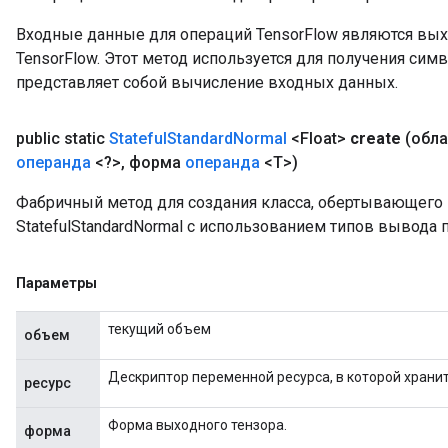
Входные данные для операций TensorFlow являются вы
TensorFlow. Этот метод используется для получения сим
представляет собой вычисление входных данных.
public static
Stateful
Standard
Normal
<Float>
create
(обл
операнда
<?>
,
форма
операнда
<T>)
Фабричный метод для создания класса, обертывающег
StatefulStandardNormal с использованием типов вывода 
Параметры
текущий объем
объем
Дескриптор переменной ресурса, в которой хранит
ресурс
Форма выходного тензора.
форма