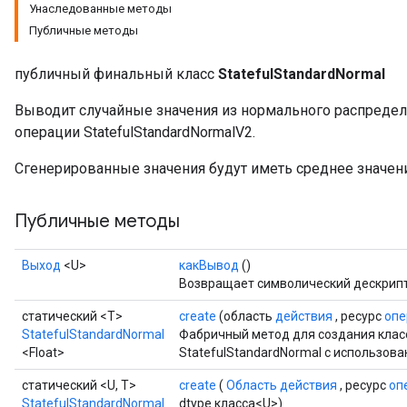
Унаследованные методы
Публичные методы
публичный финальный класс
StatefulStandardNormal
Выводит случайные значения из нормального распределе
операции StatefulStandardNormalV2.
Сгенерированные значения будут иметь среднее значение
Публичные методы
Выход
<U>
какВывод
()
Возвращает символический дескрипт
статический <T>
create
(область
действия
, ресурс
опе
StatefulStandardNormal
Фабричный метод для создания кла
<Float>
StatefulStandardNormal с использов
статический <U, T>
create
(
Область действия
, ресурс
оп
StatefulStandardNormal
dtype класса<U>)