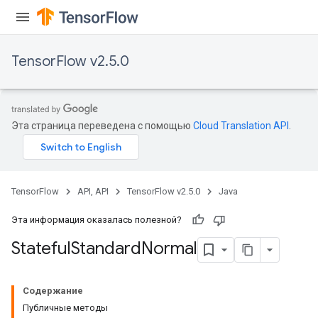
TensorFlow v2.5.0
Эта страница переведена с помощью
Cloud Translation API
.
TensorFlow
API, API
TensorFlow v2.5.0
Java
Эта информация оказалась полезной?
Stateful
Standard
Normal
Содержание
Публичные методы