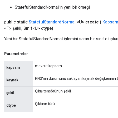
StatefulStandardNormal'in yeni bir örneği
public static
Stateful
Standard
Normal
<U>
create
(
Kapsa
<T> şekli
,
Sınıf<U> dtype)
Yeni bir StatefulStandardNormal işlemini saran bir sınıf oluştu
Parametreler
mevcut kapsam
kapsam
RNG'nin durumunu saklayan kaynak değişkeninin tan
kaynak
Çıkış tensörünün şekli.
şekil
Çıktının türü.
dtype