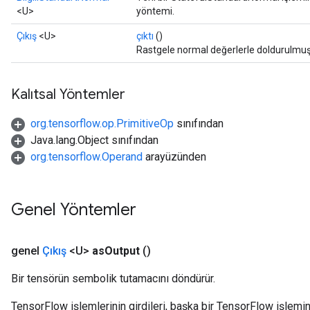
<U>
yöntemi.
x
Çıkış
<U>
çıktı
()
Rastgele normal değerlerle doldurulmuş, 
Kalıtsal Yöntemler
org.tensorflow.op.PrimitiveOp
sınıfından
Java.lang.Object sınıfından
org.tensorflow.Operand
arayüzünden
Genel Yöntemler
genel
Çıkış
<U>
as
Output
()
Bir tensörün sembolik tutamacını döndürür.
TensorFlow işlemlerinin girdileri, başka bir TensorFlow işleminin