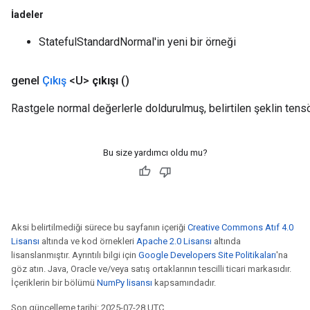
İadeler
StatefulStandardNormal'in yeni bir örneği
genel
Çıkış
<U>
çıkışı
()
Rastgele normal değerlerle doldurulmuş, belirtilen şeklin tensö
Bu size yardımcı oldu mu?
Aksi belirtilmediği sürece bu sayfanın içeriği
Creative Commons Atıf 4.0
Lisansı
altında ve kod örnekleri
Apache 2.0 Lisansı
altında
lisanslanmıştır. Ayrıntılı bilgi için
Google Developers Site Politikaları
'na
göz atın. Java, Oracle ve/veya satış ortaklarının tescilli ticari markasıdır.
İçeriklerin bir bölümü
NumPy lisansı
kapsamındadır.
Son güncelleme tarihi: 2025-07-28 UTC.