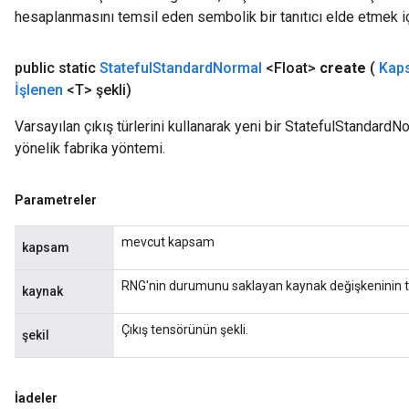
hesaplanmasını temsil eden sembolik bir tanıtıcı elde etmek için
public static
Stateful
Standard
Normal
<Float>
create
(
Kap
İşlenen
<T> şekli)
Varsayılan çıkış türlerini kullanarak yeni bir StatefulStandardN
yönelik fabrika yöntemi.
Parametreler
mevcut kapsam
kapsam
RNG'nin durumunu saklayan kaynak değişkeninin tan
kaynak
Çıkış tensörünün şekli.
şekil
İadeler