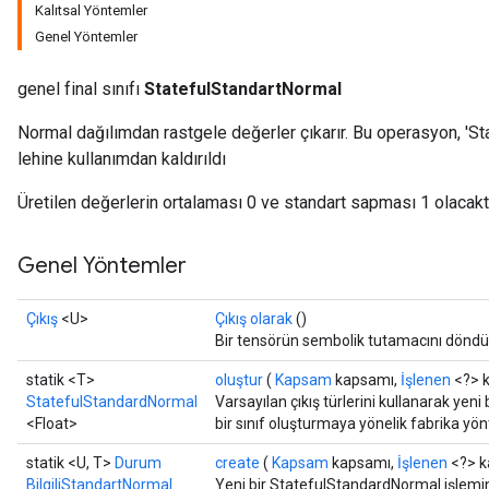
Kalıtsal Yöntemler
Genel Yöntemler
genel final sınıfı
StatefulStandartNormal
Normal dağılımdan rastgele değerler çıkarır. Bu operasyon, '
lehine kullanımdan kaldırıldı
Üretilen değerlerin ortalaması 0 ve standart sapması 1 olacaktı
Genel Yöntemler
Çıkış
<U>
Çıkış olarak
()
Bir tensörün sembolik tutamacını döndü
statik <T>
oluştur
(
Kapsam
kapsamı,
İşlenen
<?> k
StatefulStandardNormal
Varsayılan çıkış türlerini kullanarak yen
<Float>
bir sınıf oluşturmaya yönelik fabrika yö
statik <U, T>
Durum
create
(
Kapsam
kapsamı,
İşlenen
<?> k
BilgiliStandartNormal
Yeni bir StatefulStandardNormal işlemini