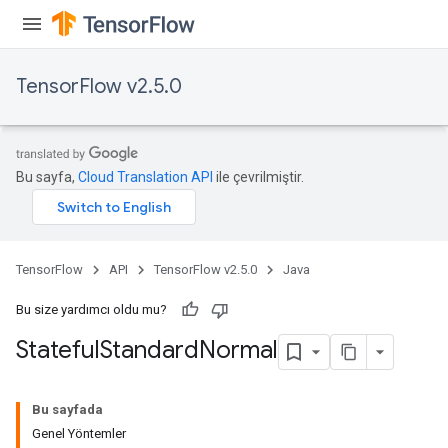
TensorFlow v2.5.0
Bu sayfa,
Cloud Translation API
ile çevrilmiştir.
TensorFlow
API
TensorFlow v2.5.0
Java
Bu size yardımcı oldu mu?
Stateful
Standard
Normal
Bu sayfada
Genel Yöntemler