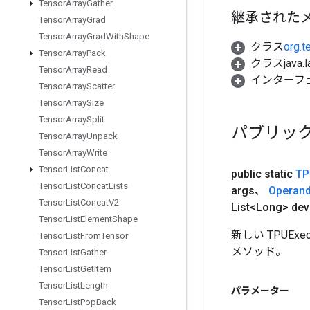
Tensor
Array
Gather
継承された
Tensor
Array
Grad
Tensor
Array
Grad
With
Shape
クラス
org.t
Tensor
Array
Pack
クラスjava.l
Tensor
Array
Read
インターフェース 
Tensor
Array
Scatter
Tensor
Array
Size
Tensor
Array
Split
パブリッ
Tensor
Array
Unpack
Tensor
Array
Write
Tensor
List
Concat
public static
TP
Tensor
List
Concat
Lists
args、
Operan
Tensor
List
Concat
V2
List<Long> dev
Tensor
List
Element
Shape
新しい TPUEx
Tensor
List
From
Tensor
メソッド。
Tensor
List
Gather
Tensor
List
Get
Item
Tensor
List
Length
パラメーター
Tensor
List
Pop
Back