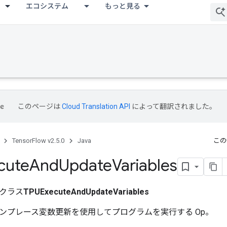
エコシステム
もっと見る
このページは
Cloud Translation API
によって翻訳されました。
TensorFlow v2.5.0
Java
この
cute
And
Update
Variables
クラス
TPUExecuteAndUpdateVariables
ンプレース変数更新を使用してプログラムを実行する Op。