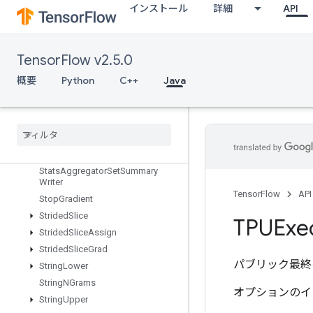
インストール
詳細
API
StatelessRandomPoisson
StatelessRandomUniformFullInt
StatelessRandomUniformFullIntV
TensorFlow v2.5.0
2
StatelessRandomUniformIntV2
概要
Python
C++
Java
StatelessRandomUniformV2
Stateless
Sample
Distorted
Bounding
Box
Stateless
Truncated
Normal
V2
Stats
Aggregator
Handle
V2
Stats
Aggregator
Set
Summary
Writer
TensorFlow
API
Stop
Gradient
Strided
Slice
TPUExe
Strided
Slice
Assign
Strided
Slice
Grad
パブリック最終
String
Lower
String
NGrams
オプションのイ
String
Upper