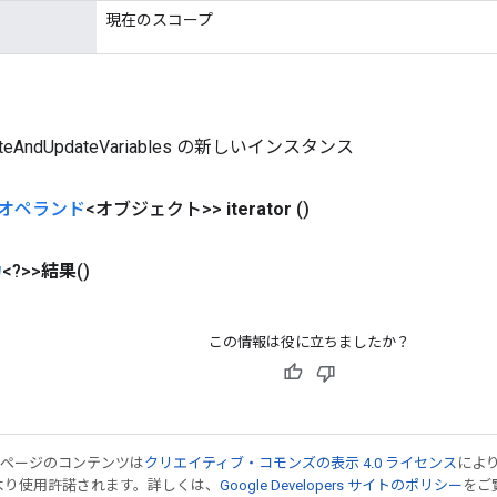
現在のスコープ
uteAndUpdateVariables の新しいインスタンス
オペランド
<オブジェクト>>
iterator
()
力
<?>>
結果
()
この情報は役に立ちましたか？
のページのコンテンツは
クリエイティブ・コモンズの表示 4.0 ライセンス
によ
より使用許諾されます。詳しくは、
Google Developers サイトのポリシー
をご覧