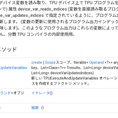
 デバイス変数を読み取り、TPU デバイス上で TPU プログラ
で) 属性 device_var_reads_indices (変数を直接読み
vice_var_updates_indices で指定されているように、プ
新します。 (変数の更新に使用されるプログラム出力インデックス
味します)。このようなプログラム出力はこれらの変数によって
ん。分散 TPU コンパイラの内部使用用。
メソッド
create
(
Scope
スコープ、Iterable<
Operand
<?>> a
pdateVariables
key、List<Class<?>> Tresults、List<Long> deviceV
List<Long> deviceVarUpdatesIndices)
新しい TPUExecuteAndUpdateVariables 
スを作成するファクトリ メソッド。
ランド
<オブジ
イテレータ
()
>
結果
（）