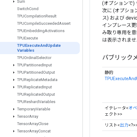
Sum
(オプションで)
Switch
Cond
次に (オプション
TPUCompilation
Result
ス) および de
TPUCompile
Succeeded
Assert
インプレース更
TPUEmbedding
Activations
み取り専用を意
TPUExecute
は表示されませ
TPUExecute
And
Update
Variables
パブリック
TPUOrdinal
Selector
TPUPartitioned
Input
静的
TPUPartitioned
Output
TPUExecuteAndU
TPUReplicate
Metadata
TPUReplicated
Input
TPUReplicated
Output
TPUReshard
Variables
イテレータ<
オペ
Temporary
Variable
ェクト>>
Tensor
Array
Tensor
Array
Close
リスト<
出力
<?>
Tensor
Array
Concat