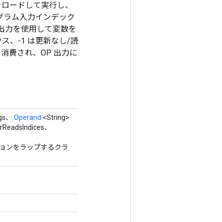
ムをロードして実行し、
取るプログラム入力インデック
ログラム出力を使用して変数を
、-1 は更新なし/読
消費され、OP 出力に
rgs、
Operand
<String>
arReadsIndices、
オペレーションをラップするクラ