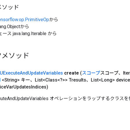
メソッド
ensorflow.op.PrimitiveOp
から
ang.Objectから
java.lang.Iterable から
クメソッド
UExecute
And
Update
Variables
create
(
スコープ
スコープ、Iter
d
<String> キー、List<Class<?>> Tresults、List<Long> device
ice
Var
Updates
Indices)
ecuteAndUpdateVariables オペレーションをラップするク