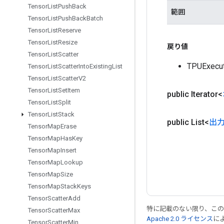
Tensor
List
Push
Back
範囲
Tensor
List
Push
Back
Batch
Tensor
List
Reserve
Tensor
List
Resize
戻り値
Tensor
List
Scatter
TPUExec
Tensor
List
Scatter
Into
Existing
List
Tensor
List
Scatter
V2
Tensor
List
Set
Item
public Iterator<
Tensor
List
Split
Tensor
List
Stack
public List<
出
Tensor
Map
Erase
Tensor
Map
Has
Key
Tensor
Map
Insert
Tensor
Map
Lookup
Tensor
Map
Size
Tensor
Map
Stack
Keys
Tensor
Scatter
Add
特に記載のない限り、こ
Tensor
Scatter
Max
Apache 2.0 ライセンス
に
Tensor
Scatter
Min