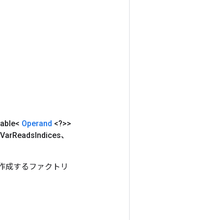
able<
Operand
<?>>
Var
Reads
Indices、
ラスを作成するファクトリ