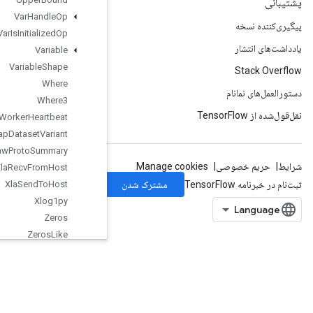
Var
Handle
Op
Var
Is
Initialized
Op
Variable
Variable
Shape
Where
Where3
Worker
Heartbeat
Wrap
Dataset
Variant
Write
Raw
Proto
Summary
Xla
Recv
From
Host
Xla
Send
To
Host
Xlog1py
Zeros
Zeros
Like
org.tensorflow.types