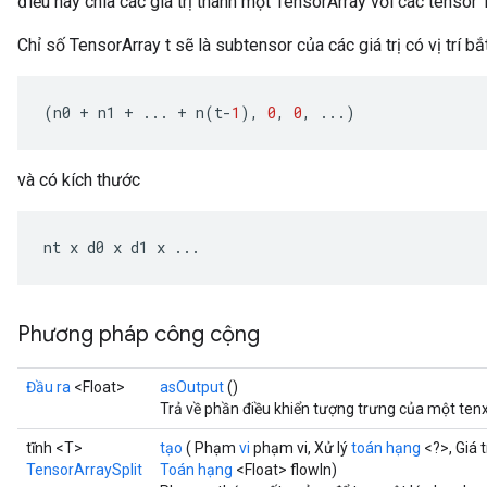
điều này chia các giá trị thành một TensorArray với các tensor T
Chỉ số TensorArray t sẽ là subtensor của các giá trị có vị trí b
(
n0
+
n1
+
...
+
n
(
t
-
1
),
0
,
0
,
...)
và có kích thước
nt
x
d0
x
d1
x
...
Phương pháp công cộng
Đầu ra
<Float>
asOutput
()
Trả về phần điều khiển tượng trưng của một ten
tĩnh <T>
tạo
( Phạm
vi
phạm vi, Xử lý
toán hạng
<?>, Giá t
TensorArraySplit
Toán hạng
<Float> flowIn)