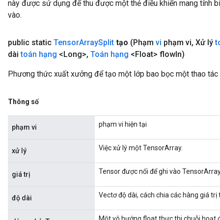
này được sử dụng để thu được một thẻ điều khiển mang tính bi
vào.
public static
Tensor
Array
Split
tạo
(Phạm
vi
phạm vi
,
Xử lý
t
dài
toán hạng
<Long>
,
Toán hạng
<Float> flow
In)
Phương thức xuất xưởng để tạo một lớp bao bọc một thao tác 
Thông số
phạm vi hiện tại
phạm vi
Việc xử lý một TensorArray.
xử lý
Tensor được nối để ghi vào TensorArray
giá trị
Vectơ độ dài, cách chia các hàng giá tr
độ dài
Một vô hướng float thực thi chuỗi hoạt 