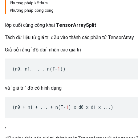
Phương pháp kế thừa
Phương pháp công cộng
lớp cuối cùng công khai
TensorArraySplit
Tách dữ liệu từ giá trị đầu vào thành các phần tử TensorArray.
Giả sử rằng `độ dài` nhận các giá trị
x
(
n0
,
n1
,
...,
n
(
T
-
1
))
và `giá trị` đó có hình dạng
(
n0
+
n1
+
...
+
n
(
T
-
1
)
x
d0
x
d1
x
...)
,