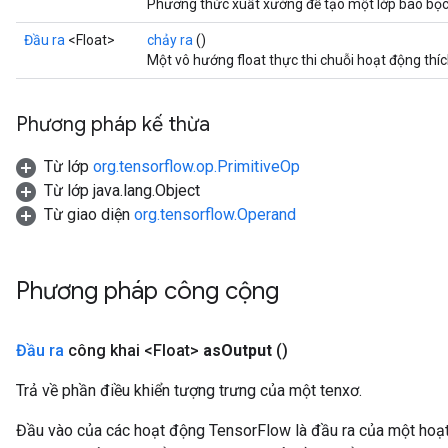
Phương thức xuất xưởng để tạo một lớp bao bọc
Đầu ra
<Float>
chảy ra
()
Một vô hướng float thực thi chuỗi hoạt động thíc
Phương pháp kế thừa
Từ lớp
org.tensorflow.op.PrimitiveOp
Từ lớp java.lang.Object
Từ giao diện
org.tensorflow.Operand
Phương pháp công cộng
Đầu ra
công khai <Float>
as
Output
()
Trả về phần điều khiển tượng trưng của một tenxơ.
Đầu vào của các hoạt động TensorFlow là đầu ra của một ho