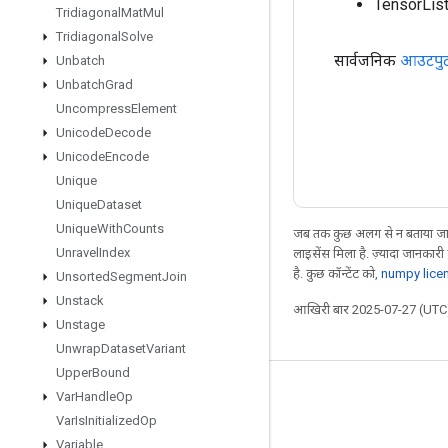
TensorLis
Tridiagonal
Mat
Mul
Tridiagonal
Solve
सार्वजनिक
आउटपु
Unbatch
Unbatch
Grad
Uncompress
Element
Unicode
Decode
Unicode
Encode
Unique
Unique
Dataset
Unique
With
Counts
जब तक कुछ अलग से न बताया जाए
Unravel
Index
लाइसेंस मिला है. ज़्यादा जानकारी
है. कुछ कॉन्टेंट को,
numpy lice
Unsorted
Segment
Join
Unstack
आखिरी बार 2025-07-27 (UTC)
Unstage
Unwrap
Dataset
Variant
Upper
Bound
जुड़े रहें
Var
Handle
Op
Var
Is
Initialized
Op
ब्लॉग
Variable