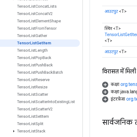
Tensor
List
Concat
Lists
आउटपुट
<T>
Tensor
List
Concat
V2
Tensor
List
Element
Shape
स्थिर <T>
Tensor
List
From
Tensor
TensorListGetIt
Tensor
List
Gather
<T>
Tensor
List
Get
Item
Tensor
List
Length
आउटपुट
<T>
Tensor
List
Pop
Back
Tensor
List
Push
Back
विरासत में मिली
Tensor
List
Push
Back
Batch
Tensor
List
Reserve
कक्षा
org.ten
Tensor
List
Resize
कक्षा java.la
Tensor
List
Scatter
इंटरफ़ेस
org.
Tensor
List
Scatter
Into
Existing
List
Tensor
List
Scatter
V2
Tensor
List
Set
Item
सार्वजनिक 
Tensor
List
Split
Tensor
List
Stack