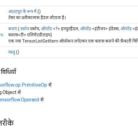
आउटपुट के रूप में
()
टेंसर का प्रतीकात्मक हैंडल लौटाता है।
बनाएं
(
स्कोप
स्कोप,
ऑपरेंड
<?> इनपुटहैंडल,
ऑपरेंड
<इंटीजर> इंडेक्स,
ऑपरेंड
<इं
em
क्लास<टी> एलिमेंटडीटाइप)
एक नया TensorListGetItem ऑपरेशन लपेटकर एक क्लास बनाने की फ़ैक्टरी विध
वस्तु
()
 विधियाँ
sorflow.op.PrimitiveOp
से
ng.Object से
tensorflow.Operand
से
तरीके