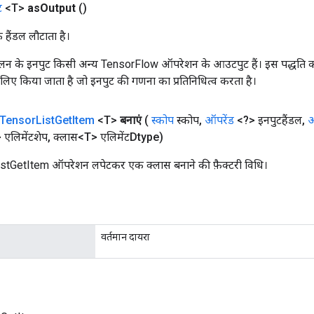
ट
<T>
as
Output
()
क हैंडल लौटाता है।
न के इनपुट किसी अन्य TensorFlow ऑपरेशन के आउटपुट हैं। इस पद्धति क
के लिए किया जाता है जो इनपुट की गणना का प्रतिनिधित्व करता है।
Tensor
List
Get
Item
<T>
बनाएं
(
स्कोप
स्कोप
,
ऑपरेंड
<?> इनपुटहैंडल
,
ऑ
एलिमेंटशेप
,
क्लास<T> एलिमेंटDtype)
tGetItem ऑपरेशन लपेटकर एक क्लास बनाने की फ़ैक्टरी विधि।
वर्तमान दायरा