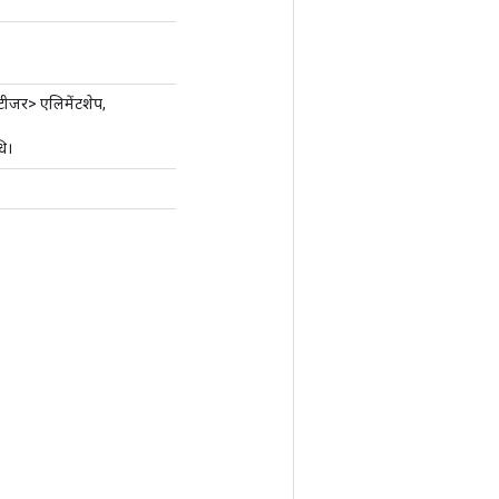
टीजर> एलिमेंटशेप,
ि।