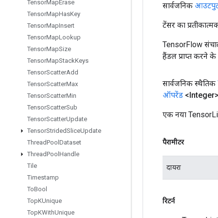
Tensor
Map
Erase
सार्वजनिक
आउटपु
Tensor
Map
Has
Key
टेंसर का प्रतीकात्म
Tensor
Map
Insert
Tensor
Map
Lookup
TensorFlow संचाल
Tensor
Map
Size
हैंडल प्राप्त करने 
Tensor
Map
Stack
Keys
Tensor
Scatter
Add
सार्वजनिक स्थैतिक
Tensor
Scatter
Max
ऑपरेंड
<Integer> 
Tensor
Scatter
Min
Tensor
Scatter
Sub
एक नया TensorLis
Tensor
Scatter
Update
Tensor
Strided
Slice
Update
पैरामीटर
Thread
Pool
Dataset
Thread
Pool
Handle
Tile
दायरा
Timestamp
To
Bool
रिटर्न
Top
KUnique
Top
KWith
Unique