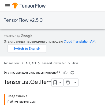
TensorFlow v2.5.0
Эта страница переведена с помощью
Cloud Translation API
.
TensorFlow
API, API
TensorFlow v2.5.0
Java
Эта информация оказалась полезной?
Tensor
List
Get
Item
Содержание
Публичные методы