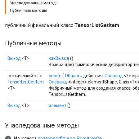
Унаследованные методы
Публичные методы
публичный финальный класс
TensorListGetItem
Публичные методы
Выход
<Т>
какВывод
()
Возвращает символический дескриптор те
статический <T>
create
(
Область
действия,
Операнд
<?> inp
TensorListGetItem
Операнд
<Integer> elementShape, Class<T>
<T>
Фабричный метод для создания класса, о
TensorListGetItem.
Выход
<Т>
элемент
()
Унаследованные методы
Из класса
org.tensorflow.op.PrimitiveOp