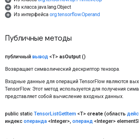
Из класса java.lang.Object
Из интерфейса
org.tensorflow.Operand
Публичные методы
публичный
вывод
<T>
as
Output
()
Возвращает символический дескриптор тензора.
Входные данные для операций TensorFlow являются вы
TensorFlow. Этот метод используется для получения сим
представляет собой вычисление входных данных.
public static
Tensor
List
Get
Item
<T>
create
(область
дейс
индекс
операнда
<Integer>
,
операнд
<Integer> element
S