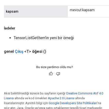
mevcut kapsam
kapsam
İadeler
TensorListGetItem'in yeni bir örneği
genel
Çıkış
<T>
öğesi
()
Bu size yardımcı oldu mu?
Aksi belirtilmediği sürece bu sayfanın içeriği
Creative Commons Atıf 4.0
Lisansı
altında ve kod örnekleri
Apache 2.0 Lisansı
altında
lisanslanmıştır. Ayrıntılı bilgi için
Google Developers Site Politikaları
'na
göz atın. Java, Oracle ve/veya satış ortaklarının tescilli ticari markasıdır.