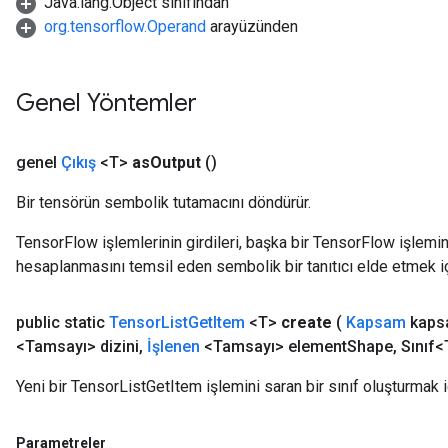
Java.lang.Object sınıfından
org.tensorflow.Operand
arayüzünden
Genel Yöntemler
genel
Çıkış
<T>
as
Output
()
Bir tensörün sembolik tutamacını döndürür.
TensorFlow işlemlerinin girdileri, başka bir TensorFlow işleminin
hesaplanmasını temsil eden sembolik bir tanıtıcı elde etmek için
public static
Tensor
List
Get
Item
<T>
create
(
Kapsam
kaps
<Tamsayı> dizini
,
İşlenen
<Tamsayı> element
Shape
,
Sınıf<
Yeni bir TensorListGetItem işlemini saran bir sınıf oluşturmak i
Parametreler