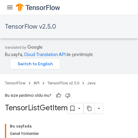
TensorFlow v2.5.0
Bu sayfa,
Cloud Translation API
ile çevrilmiştir.
TensorFlow
API
TensorFlow v2.5.0
Java
Bu size yardımcı oldu mu?
Tensor
List
Get
Item
Bu sayfada
Genel Yöntemler