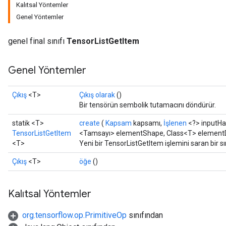
Kalıtsal Yöntemler
Genel Yöntemler
genel final sınıfı
TensorListGetItem
Genel Yöntemler
Çıkış
<T>
Çıkış olarak
()
Bir tensörün sembolik tutamacını döndürür.
statik <T>
create
(
Kapsam
kapsamı,
İşlenen
<?> inputHa
TensorListGetItem
<Tamsayı> elementShape, Class<T> element
<T>
Yeni bir TensorListGetItem işlemini saran bir s
Çıkış
<T>
öğe
()
Kalıtsal Yöntemler
org.tensorflow.op.PrimitiveOp
sınıfından