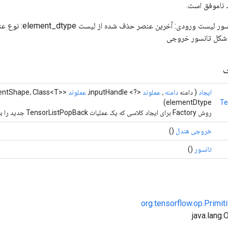
 ناموفق است.
input_handle: تانسور لیست ورودی: 
ی
ایجاد
( دامنه
دامنه
،
عملوند
<?> inputHandle،
عملوند
mentShape، Class<T>
elementDtype)
Te
روش Factory برای ایجاد کلاسی که یک عملیات TensorListPopBack جدید را بسته بندی می کند.
خروجی هندل
()
تانسور
()
org.tensorflow.op.Primi