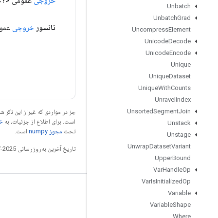
خروجی
عمومی <?>
Unbatch
Unbatch
Grad
تانسور
خروجی
عموم
Uncompress
Element
Unicode
Decode
Unicode
Encode
Unique
Unique
Dataset
Unique
With
Counts
Unravel
Index
Unsorted
Segment
Join
جز در مواردی که غیراز این ذکر
است. برای اطلاع از جزئیات، به
خطم
Unstack
تحت
مجوز numpy‏
است.
Unstage
Unwrap
Dataset
Variant
تاریخ آخرین به‌روزرسانی 2025-07-27 به‌وقت ساعت هماهنگ جهانی.
Upper
Bound
Var
Handle
Op
Var
Is
Initialized
Op
مرتبط بمانید
Variable
Variable
Shape
وبلاگ
Where