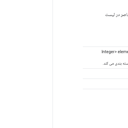
آخرین عنصر حذف شده از لیست element_dtype: نوع عناصر در لیست
<Integer> ele