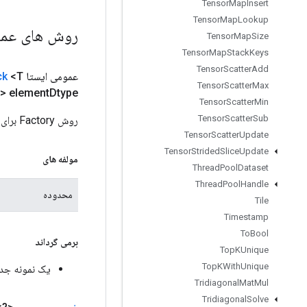
Tensor
Map
Insert
Tensor
Map
Lookup
روش های عم
Tensor
Map
Size
Tensor
Map
Stack
Keys
Tensor
Scatter
Add
عمومی ایستا
<T>
ck
Tensor
Scatter
Max
> element
Dtype)
Tensor
Scatter
Min
Tensor
Scatter
Sub
روش Factory برای ایجاد کلاسی که یک عملیات TensorListPopBack جدید را بسته بندی می کند.
Tensor
Scatter
Update
Tensor
Strided
Slice
Update
مولفه های
Thread
Pool
Dataset
Thread
Pool
Handle
محدوده
Tile
Timestamp
To
Bool
برمی گرداند
Top
KUnique
Top
KWith
Unique
یک نمونه جدید از PopBack
Tridiagonal
Mat
Mul
Tridiagonal
Solve