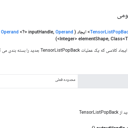
ومی
Ba
Pop
List
Tensor
ایجاد
(
Operand
,
Handle
<?> input
Operand
<Integer> element
Shape
,
Class<T
محدوده فعلی
TensorList