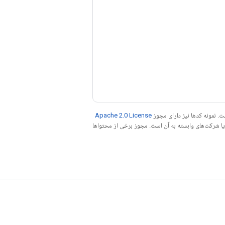
. نمونه کدها نیز دارای مجوز
Apache 2.0 License
ه کنید. جاوا علامت تجاری ثبت‌شده Oracle و/یا شرکت‌های وابسته به آن است. مجوز برخی از محتواها