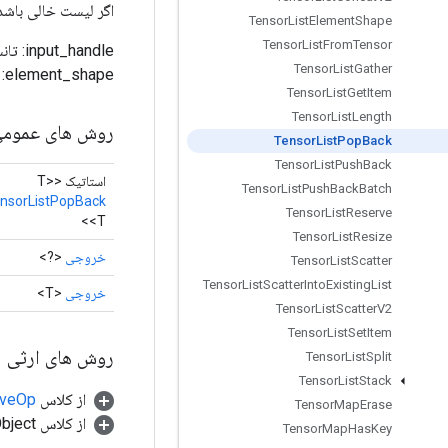
اگر لیست خالی باشد
Tensor
List
Element
Shape
Tensor
List
From
Tensor
Tensor
List
Gather
element_shape: شکل تانسور خروجی
Tensor
List
Get
Item
Tensor
List
Length
روش های عموم
Tensor
List
Pop
Back
Tensor
List
Push
Back
استاتیک <T>
Tensor
List
Push
Back
Batch
nsorListPopBack
Tensor
List
Reserve
<T>
Tensor
List
Resize
خروجی
<?>
Tensor
List
Scatter
Tensor
List
Scatter
Into
Existing
List
خروجی
<T>
Tensor
List
Scatter
V2
Tensor
List
Set
Item
روش های ارثی
Tensor
List
Split
Tensor
List
Stack
از کلاس
tiveOp
Tensor
Map
Erase
از کلاس java.lang.Object
Tensor
Map
Has
Key