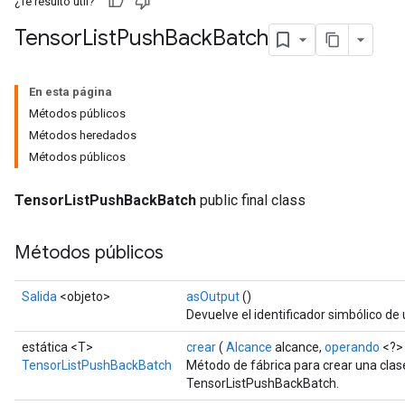
¿Te resultó útil?
Tensor
List
Push
Back
Batch
En esta página
Métodos públicos
Métodos heredados
Métodos públicos
TensorListPushBackBatch
public final class
Métodos públicos
Salida
<objeto>
asOutput
()
Devuelve el identificador simbólico de 
estática <T>
crear
(
Alcance
alcance,
operando
<?> 
TensorListPushBackBatch
Método de fábrica para crear una cla
TensorListPushBackBatch.