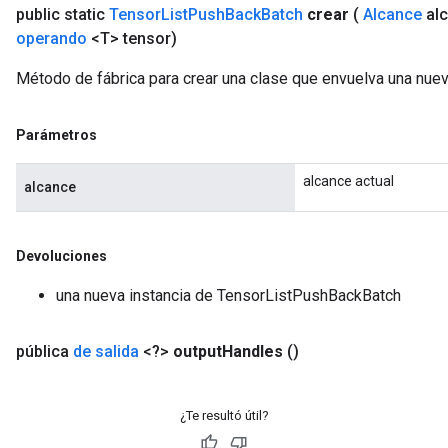
public static
Tensor
List
Push
Back
Batch
crear
(
Alcance
al
operando
<T> tensor)
Método de fábrica para crear una clase que envuelva una nu
Parámetros
alcance actual
alcance
Devoluciones
una nueva instancia de TensorListPushBackBatch
pública
de salida
<?>
output
Handles
()
¿Te resultó útil?