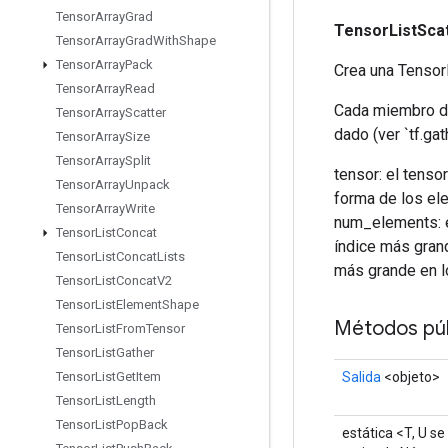
Tensor
Array
Grad
TensorListSca
Tensor
Array
Grad
With
Shape
Tensor
Array
Pack
Crea una Tensor
Tensor
Array
Read
Cada miembro de 
Tensor
Array
Scatter
dado (ver `tf.gat
Tensor
Array
Size
Tensor
Array
Split
tensor: el tenso
Tensor
Array
Unpack
forma de los ele
Tensor
Array
Write
num_elements: e
Tensor
List
Concat
índice más grand
Tensor
List
Concat
Lists
más grande en lo
Tensor
List
Concat
V2
Tensor
List
Element
Shape
Métodos púb
Tensor
List
From
Tensor
Tensor
List
Gather
Salida
<objeto>
Tensor
List
Get
Item
Tensor
List
Length
Tensor
List
Pop
Back
estática <T, U se