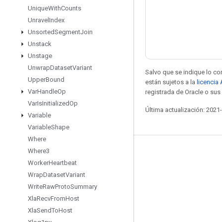
Unique
With
Counts
Unravel
Index
Unsorted
Segment
Join
Unstack
Unstage
Unwrap
Dataset
Variant
Salvo que se indique lo con
Upper
Bound
están sujetos a la
licencia
Var
Handle
Op
registrada de Oracle o sus 
Var
Is
Initialized
Op
Última actualización: 2021
Variable
Variable
Shape
Where
Where3
Mantente conectado
Worker
Heartbeat
Blog
Wrap
Dataset
Variant
Foro
Write
Raw
Proto
Summary
Xla
Recv
From
Host
GitHub
Xla
Send
To
Host
Twitter