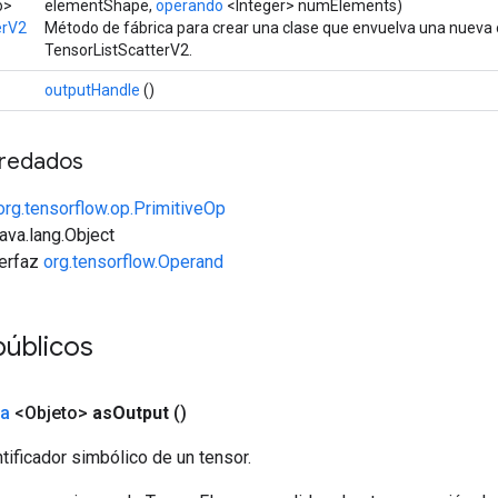
o>
elementShape,
operando
<Integer> numElements)
erV2
Método de fábrica para crear una clase que envuelva una nueva
TensorListScatterV2.
outputHandle
()
redados
org.tensorflow.op.PrimitiveOp
java.lang.Object
terfaz
org.tensorflow.Operand
úblicos
da
<Objeto>
as
Output
()
tificador simbólico de un tensor.