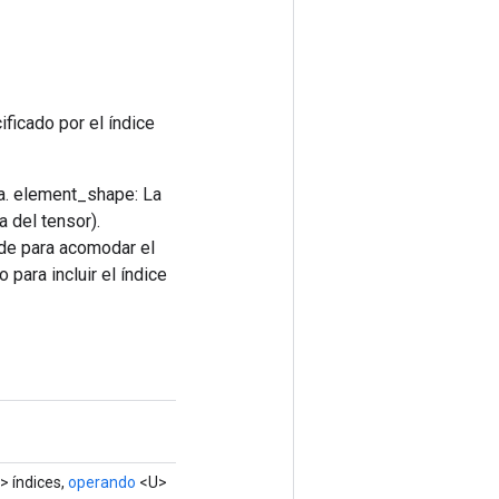
ficado por el índice
sta. element_shape: La
 del tensor).
nde para acomodar el
 para incluir el índice
> índices,
operando
<U>