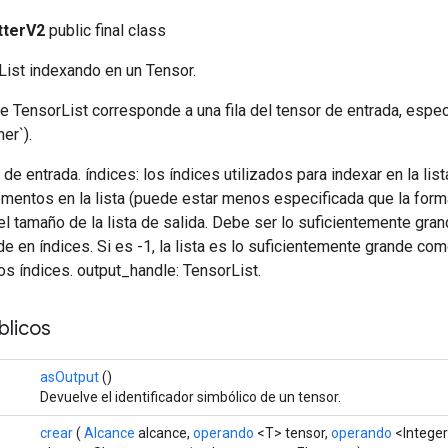
tterV2
public final class
List indexando en un Tensor.
TensorList corresponde a una fila del tensor de entrada, especi
her`).
r de entrada. índices: los índices utilizados para indexar en la li
mentos en la lista (puede estar menos especificada que la forma
l tamaño de la lista de salida. Debe ser lo suficientemente gra
e en índices. Si es -1, la lista es lo suficientemente grande como
s índices. output_handle: TensorList.
licos
asOutput
()
Devuelve el identificador simbólico de un tensor.
crear
(
Alcance
alcance,
operando
<T> tensor,
operando
<Integer