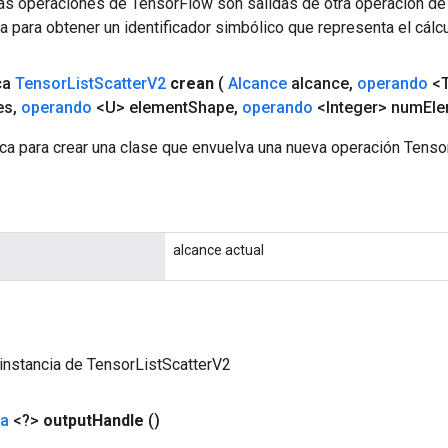
las operaciones de TensorFlow son salidas de otra operación de
a para obtener un identificador simbólico que representa el cálcu
ca
Tensor
List
Scatter
V2
crean
(
Alcance
alcance
,
operando
<T
es
,
operando
<U> element
Shape
,
operando
<Integer> num
Ele
ca para crear una clase que envuelva una nueva operación Tenso
alcance actual
instancia de TensorListScatterV2
da
<?>
output
Handle
()