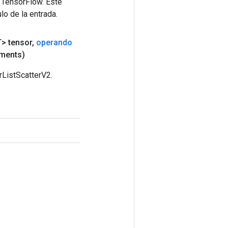
 TensorFlow. Este
lo de la entrada.
> tensor
,
operando
ments)
rListScatterV2.