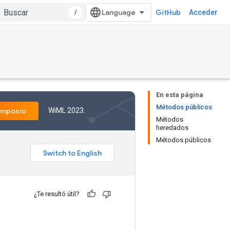
/
GitHub
Acceder
En esta página
Métodos públicos
WiML 2023.
imposio
Métodos
heredados
Métodos públicos
¿Te resultó útil?