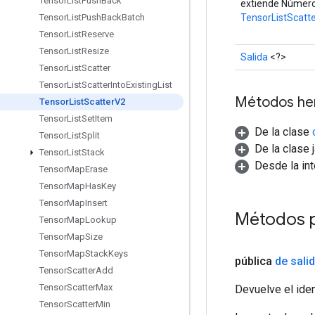
Tensor
List
Push
Back
extiende Númer
TensorListScatt
Tensor
List
Push
Back
Batch
Tensor
List
Reserve
Tensor
List
Resize
Salida
<?>
Tensor
List
Scatter
Tensor
List
Scatter
Into
Existing
List
Métodos he
Tensor
List
Scatter
V2
Tensor
List
Set
Item
De la clase
Tensor
List
Split
De la clase 
Tensor
List
Stack
Desde la in
Tensor
Map
Erase
Tensor
Map
Has
Key
Tensor
Map
Insert
Métodos p
Tensor
Map
Lookup
Tensor
Map
Size
Tensor
Map
Stack
Keys
pública
de sali
Tensor
Scatter
Add
Tensor
Scatter
Max
Devuelve el iden
Tensor
Scatter
Min