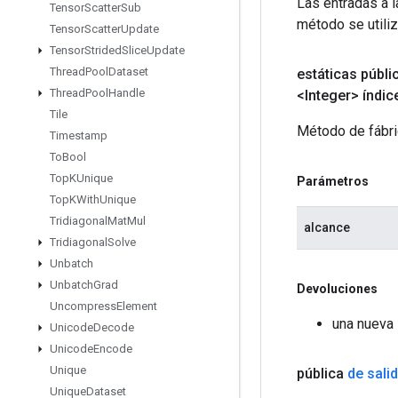
Las entradas a 
Tensor
Scatter
Sub
método se utiliz
Tensor
Scatter
Update
Tensor
Strided
Slice
Update
Thread
Pool
Dataset
estáticas públi
Thread
Pool
Handle
<Integer> índic
Tile
Método de fábri
Timestamp
To
Bool
Top
KUnique
Parámetros
Top
KWith
Unique
Tridiagonal
Mat
Mul
alcance
Tridiagonal
Solve
Unbatch
Unbatch
Grad
Devoluciones
Uncompress
Element
una nueva 
Unicode
Decode
Unicode
Encode
Unique
pública
de sali
Unique
Dataset