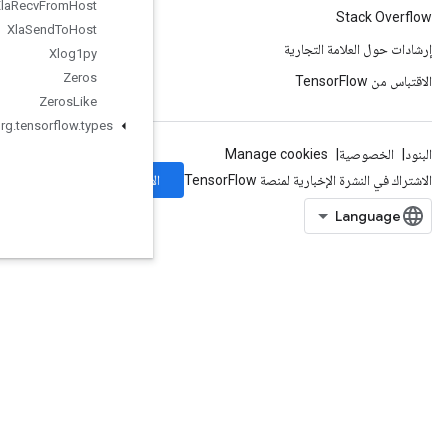
Xla
Recv
From
Host
Xla
Send
To
Host
Xlog1py
Zeros
Zeros
Like
org
.
tensorflow
.
types
الاشتراك