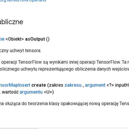
bliczne
ie
<Obiekt>
as
Output
()
zny uchwyt tensora.
operacji TensorFlow są wynikami innej operacji TensorFlow. Ta
licznego uchwytu reprezentującego obliczenia danych wejścio
nsor
Map
Insert
create
(zakres
zakresu
,
argument
<?> input
H
,
wartość
argumentu
<U>)
a służąca do tworzenia klasy opakowującej nową operację Ten