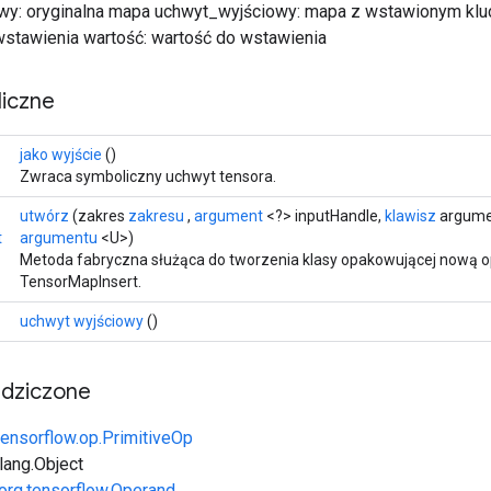
wy: oryginalna mapa uchwyt_wyjściowy: mapa z wstawionym klu
 wstawienia wartość: wartość do wstawienia
iczne
>
jako wyjście
()
Zwraca symboliczny uchwyt tensora.
utwórz
(zakres
zakresu
,
argument
<?> inputHandle,
klawisz
argume
t
argumentu
<U>)
Metoda fabryczna służąca do tworzenia klasy opakowującej nową o
TensorMapInsert.
uchwyt wyjściowy
()
edziczone
tensorflow.op.PrimitiveOp
.lang.Object
org.tensorflow.Operand