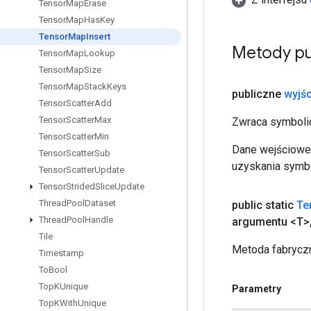
Tensor
Map
Erase
Tensor
Map
Has
Key
Tensor
Map
Insert
Metody pu
Tensor
Map
Lookup
Tensor
Map
Size
Tensor
Map
Stack
Keys
publiczne
wyjśc
Tensor
Scatter
Add
Tensor
Scatter
Max
Zwraca symbolic
Tensor
Scatter
Min
Dane wejściowe 
Tensor
Scatter
Sub
uzyskania symbo
Tensor
Scatter
Update
Tensor
Strided
Slice
Update
Thread
Pool
Dataset
public static
Te
Thread
Pool
Handle
argumentu <T>
Tile
Metoda fabryczn
Timestamp
To
Bool
Top
KUnique
Parametry
Top
KWith
Unique