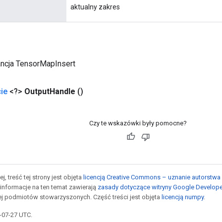
aktualny zakres
ancja TensorMapInsert
ie
<?>
Output
Handle
()
Czy te wskazówki były pomocne?
j, treść tej strony jest objęta
licencją Creative Commons – uznanie autorstwa 
informacje na ten temat zawierają
zasady dotyczące witryny Google Develop
jej podmiotów stowarzyszonych. Część treści jest objęta
licencją numpy
.
5-07-27 UTC.