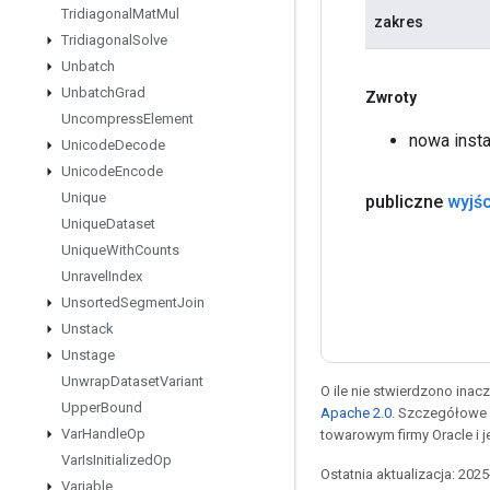
Tridiagonal
Mat
Mul
zakres
Tridiagonal
Solve
Unbatch
Unbatch
Grad
Zwroty
Uncompress
Element
nowa inst
Unicode
Decode
Unicode
Encode
Unique
publiczne
wyjśc
Unique
Dataset
Unique
With
Counts
Unravel
Index
Unsorted
Segment
Join
Unstack
Unstage
Unwrap
Dataset
Variant
O ile nie stwierdzono inacze
Upper
Bound
Apache 2.0
. Szczegółowe 
Var
Handle
Op
towarowym firmy Oracle i 
Var
Is
Initialized
Op
Ostatnia aktualizacja: 202
Variable