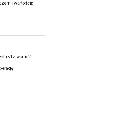
czem i wartością
ntu <T>, wartość
perację