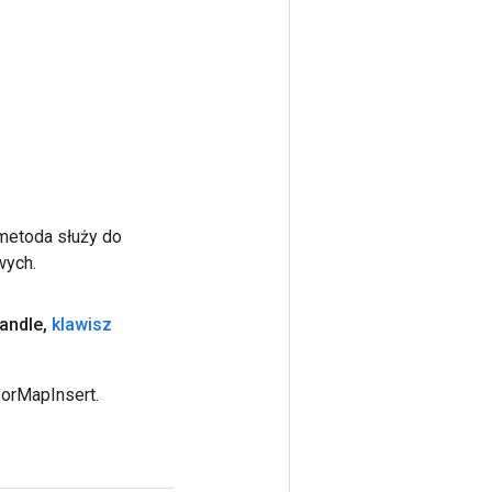
 metoda służy do
wych.
andle
,
klawisz
sorMapInsert.