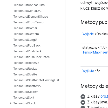
uchwyt_wejścio
Tensor
List
Concat
Lists
klucz: klucz do
Tensor
List
Concat
V2
Tensor
List
Element
Shape
Metody publ
Tensor
List
From
Tensor
Tensor
List
Gather
Wyjście
<Obiekt
Tensor
List
Get
Item
Tensor
List
Length
Tensor
List
Pop
Back
statyczny <T, U>
Tensor
List
Push
Back
TensorMapInser
Tensor
List
Push
Back
Batch
Tensor
List
Reserve
Tensor
List
Resize
Wyjście
<?>
Tensor
List
Scatter
Tensor
List
Scatter
Into
Existing
List
Metody dzi
Tensor
List
Scatter
V2
Tensor
List
Set
Item
Z klasy
org.
Tensor
List
Split
Z klasy java
Tensor
List
Stack
Z interfejsu