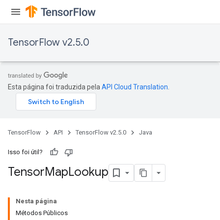
TensorFlow v2.5.0
Esta página foi traduzida pela
API Cloud Translation
.
TensorFlow
API
TensorFlow v2.5.0
Java
Isso foi útil?
Tensor
Map
Lookup
Nesta página
Métodos Públicos