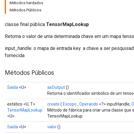
Métodos herdados
Métodos Públicos
classe final pública
TensorMapLookup
Retorna o valor de uma determinada chave em um mapa tensor
input_handle: o mapa de entrada key: a chave a ser pesquisad
fornecida
Métodos Públicos
Saída
<U>
asOutput
()
Retorna o identificador simbólico de um tensor
estático <U, T>
create
(
Escopo
,
Operando
<?> inputHandle,
O
TensorMapLookup
Método de fábrica para criar uma classe que
<U>
TensorMapLookup.
Saída
<U>
valor
()