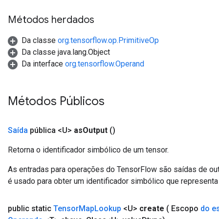
Métodos herdados
Da classe
org.tensorflow.op.PrimitiveOp
Da classe java.lang.Object
Da interface
org.tensorflow.Operand
Métodos Públicos
Saída
pública <U>
as
Output
()
Retorna o identificador simbólico de um tensor.
As entradas para operações do TensorFlow são saídas de ou
é usado para obter um identificador simbólico que representa 
public static
Tensor
Map
Lookup
<U>
create
( Escopo
do e