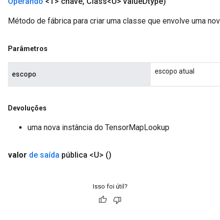
Operando
<T> chave
,
Class<U> value
Dtype)
Método de fábrica para criar uma classe que envolve uma n
Parâmetros
escopo atual
escopo
Devoluções
uma nova instância do TensorMapLookup
valor
de saída
pública <U>
()
Isso foi útil?