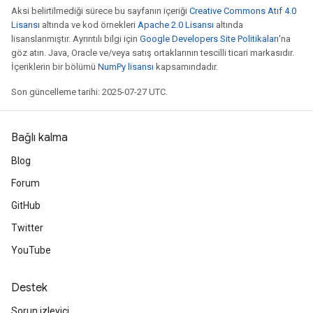
Aksi belirtilmediği sürece bu sayfanın içeriği
Creative Commons Atıf 4.0
Lisansı
altında ve kod örnekleri
Apache 2.0 Lisansı
altında
lisanslanmıştır. Ayrıntılı bilgi için
Google Developers Site Politikaları
'na
göz atın. Java, Oracle ve/veya satış ortaklarının tescilli ticari markasıdır.
İçeriklerin bir bölümü
NumPy lisansı
kapsamındadır.
Son güncelleme tarihi: 2025-07-27 UTC.
Bağlı kalma
Blog
Forum
GitHub
Twitter
YouTube
Destek
Sorun izleyici