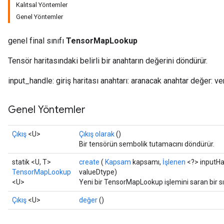
Kalıtsal Yöntemler
Genel Yöntemler
genel final sınıfı
TensorMapLookup
Tensör haritasındaki belirli bir anahtarın değerini döndürür.
input_handle: giriş haritası anahtarı: aranacak anahtar değer: v
Genel Yöntemler
Çıkış
<U>
Çıkış olarak
()
Bir tensörün sembolik tutamacını döndürür.
statik <U, T>
create
(
Kapsam
kapsamı,
İşlenen
<?> inputHa
TensorMapLookup
valueDtype)
<U>
Yeni bir TensorMapLookup işlemini saran bir s
Çıkış
<U>
değer
()