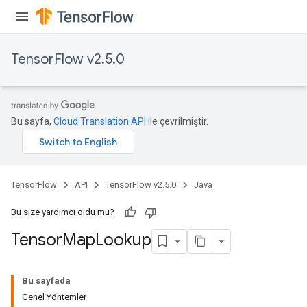
TensorFlow v2.5.0
Bu sayfa,
Cloud Translation API
ile çevrilmiştir.
TensorFlow
API
TensorFlow v2.5.0
Java
Bu size yardımcı oldu mu?
Tensor
Map
Lookup
Bu sayfada
Genel Yöntemler