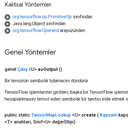
Kalıtsal Yöntemler
org.tensorflow.op.PrimitiveOp
sınıfından
Java.lang.Object sınıfından
org.tensorflow.Operand
arayüzünden
Genel Yöntemler
genel
Çıkış
<U>
as
Output
()
Bir tensörün sembolik tutamacını döndürür.
TensorFlow işlemlerinin girdileri, başka bir TensorFlow işleminin
hesaplanmasını temsil eden sembolik bir tanıtıcı elde etmek için
public static
Tensor
Map
Lookup
<U>
create
(
Kapsam
kaps
<T> anahtarı
,
Sınıf<U> değer
Dtipi)