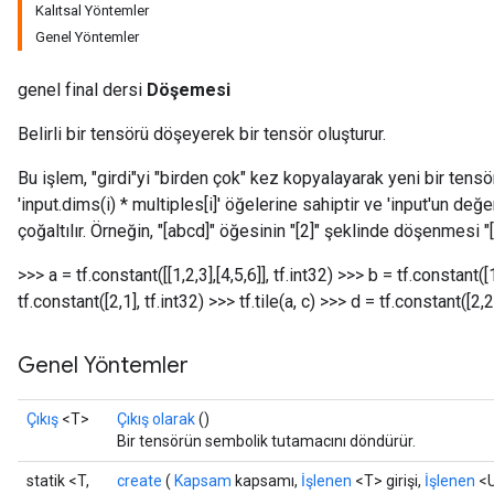
Kalıtsal Yöntemler
Genel Yöntemler
genel final dersi
Döşemesi
Belirli bir tensörü döşeyerek bir tensör oluşturur.
Bu işlem, "girdi"yi "birden çok" kez kopyalayarak yeni bir tensör
'input.dims(i) * multiples[i]' öğelerine sahiptir ve 'input'un değer
çoğaltılır. Örneğin, "[abcd]" öğesinin "[2]" şeklinde döşenmesi 
>>> a = tf.constant([[1,2,3],[4,5,6]], tf.int32) >>> b = tf.constant([1
tf.constant([2,1], tf.int32) >>> tf.tile(a, c)
>>> d = tf.constant([2,2],
Genel Yöntemler
Çıkış
<T>
Çıkış olarak
()
Bir tensörün sembolik tutamacını döndürür.
statik <T,
create
(
Kapsam
kapsamı,
İşlenen
<T> girişi,
İşlenen
<U