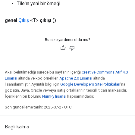
Tile'ın yeni bir örneği
genel
Çıkış
<T>
çıkışı
()
Bu size yardımcı oldu mu?
Aksi belirtilmediği sürece bu sayfanın içeriği
Creative Commons Atıf 4.0
Lisansı
altında ve kod örnekleri
Apache 2.0 Lisansı
altında
lisanslanmıştır. Ayrıntılı bilgi için
Google Developers Site Politikaları
'na
göz atın. Java, Oracle ve/veya satış ortaklarının tescilli ticari markasıdır.
İçeriklerin bir bölümü
NumPy lisansı
kapsamındadır.
Son güncelleme tarihi: 2025-07-27 UTC.
Bağlı kalma