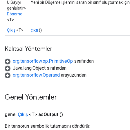
U Sayıyı
Yeni bir Döşeme işlemini saran bir sınıf oluşturmak içi
genişletir>
Döşeme
<T>
Çıkış
<T>
çıktı
()
Kalıtsal Yöntemler
org.tensorflow.op.PrimitiveOp
sınıfından
Java.lang.Object sınıfından
org.tensorflow.Operand
arayüzünden
Genel Yöntemler
genel
Çıkış
<T>
as
Output
()
Bir tensörün sembolik tutamacını döndürür.