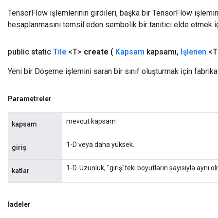
TensorFlow işlemlerinin girdileri, başka bir TensorFlow işleminin
hesaplanmasını temsil eden sembolik bir tanıtıcı elde etmek için
public static
Tile
<T>
create
(
Kapsam
kapsamı
,
İşlenen
<T>
Yeni bir Döşeme işlemini saran bir sınıf oluşturmak için fabrik
Parametreler
mevcut kapsam
kapsam
1-D veya daha yüksek.
giriş
1-D. Uzunluk, "giriş"teki boyutların sayısıyla aynı ol
katlar
İadeler