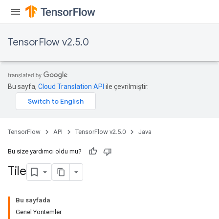
x
TensorFlow v2.5.0
Bu sayfa,
Cloud Translation API
ile çevrilmiştir.
TensorFlow
API
TensorFlow v2.5.0
Java
Bu size yardımcı oldu mu?
Tile
Bu sayfada
Genel Yöntemler