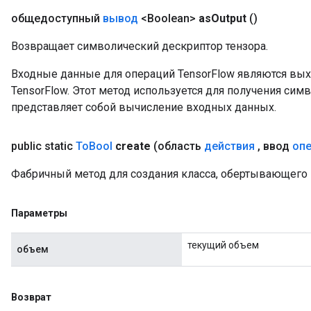
общедоступный
вывод
<Boolean>
as
Output
()
Возвращает символический дескриптор тензора.
Входные данные для операций TensorFlow являются вы
TensorFlow. Этот метод используется для получения сим
представляет собой вычисление входных данных.
public static
To
Bool
create
(область
действия
,
ввод
оп
Фабричный метод для создания класса, обертывающего 
Параметры
текущий объем
объем
Возврат