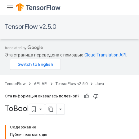
TensorFlow v2.5.0
x
Эта страница переведена с помощью
Cloud Translation API
.
TensorFlow
API, API
TensorFlow v2.5.0
Java
Эта информация оказалась полезной?
To
Bool
Содержание
Публичные методы