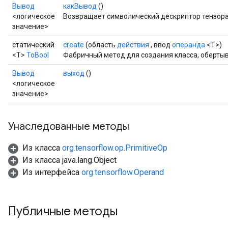
Вывод
какВывод
()
<логическое
Возвращает символический дескриптор тензора
значение>
статический
create
(область
действия
, ввод
операнда
<T>)
<T>
ToBool
Фабричный метод для создания класса, оберты
Вывод
выход
()
<логическое
значение>
Унаследованные методы
Из класса
org.tensorflow.op.PrimitiveOp
Из класса java.lang.Object
Из интерфейса
org.tensorflow.Operand
Публичные методы