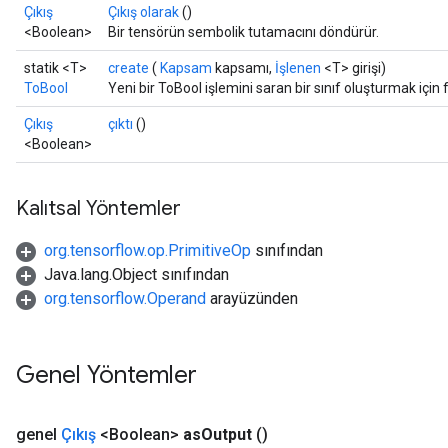
Çıkış
Çıkış olarak
()
<Boolean>
Bir tensörün sembolik tutamacını döndürür.
statik <T>
create
(
Kapsam
kapsamı,
İşlenen
<T> girişi)
ToBool
Yeni bir ToBool işlemini saran bir sınıf oluşturmak için
Çıkış
çıktı
()
<Boolean>
Kalıtsal Yöntemler
org.tensorflow.op.PrimitiveOp
sınıfından
Java.lang.Object sınıfından
org.tensorflow.Operand
arayüzünden
Genel Yöntemler
genel
Çıkış
<Boolean>
as
Output
()