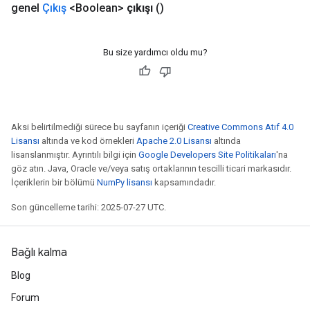
genel
Çıkış
<Boolean>
çıkışı
()
Bu size yardımcı oldu mu?
Aksi belirtilmediği sürece bu sayfanın içeriği
Creative Commons Atıf 4.0
Lisansı
altında ve kod örnekleri
Apache 2.0 Lisansı
altında
lisanslanmıştır. Ayrıntılı bilgi için
Google Developers Site Politikaları
'na
göz atın. Java, Oracle ve/veya satış ortaklarının tescilli ticari markasıdır.
İçeriklerin bir bölümü
NumPy lisansı
kapsamındadır.
Son güncelleme tarihi: 2025-07-27 UTC.
Bağlı kalma
Blog
Forum