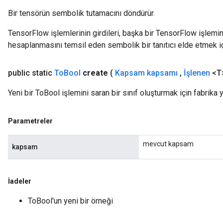
Bir tensörün sembolik tutamacını döndürür.
TensorFlow işlemlerinin girdileri, başka bir TensorFlow işleminin
hesaplanmasını temsil eden sembolik bir tanıtıcı elde etmek için
public static
To
Bool
create
(
Kapsam kapsamı
,
İşlenen
<T>
Yeni bir ToBool işlemini saran bir sınıf oluşturmak için fabrika 
Parametreler
mevcut kapsam
kapsam
İadeler
ToBool'un yeni bir örneği