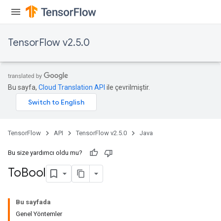
TensorFlow v2.5.0
Bu sayfa,
Cloud Translation API
ile çevrilmiştir.
TensorFlow
API
TensorFlow v2.5.0
Java
Bu size yardımcı oldu mu?
To
Bool
Bu sayfada
Genel Yöntemler