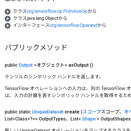
クラス
org.tensorflow.op.PrimitiveOp
から
クラスjava.lang.Objectから
インターフェース
org.tensorflow.Operand
から
パブリックメソッド
public
Output
<オブジェクト>
as
Output
()
テンソルのシンボリック ハンドルを返します。
TensorFlow オペレーションへの入力は、別の TensorF
は、入力の計算を表すシンボリック ハンドルを取得するた
public static
Unique
Dataset
create
(
スコープ
スコープ、
オ
List<Class<?>> Output
Types、List<
Shape
> Output
Shapes
新しい UniqueDataset オペレーションをラップするク