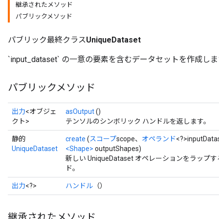
継承されたメソッド
パブリックメソッド
パブリック最終クラス
UniqueDataset
`input_dataset` の一意の要素を含むデータセットを作成し
パブリックメソッド
出力
<オブジェ
asOutput
()
クト>
テンソルのシンボリック ハンドルを返します。
静的
create
(
スコープ
scope、
オペランド
<?>inputData
UniqueDataset
<Shape>
outputShapes)
新しい UniqueDataset オペレーションをラ
ド。
出力
<?>
ハンドル
（）
継承されたメソッド