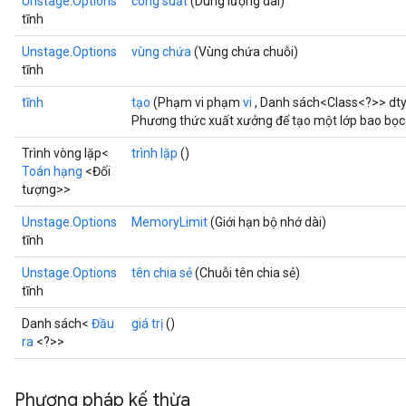
Unstage.Options
công suất
(Dung lượng dài)
tĩnh
Unstage.Options
vùng chứa
(Vùng chứa chuỗi)
tĩnh
tĩnh
tạo
(Phạm vi phạm
vi
, Danh sách<Class<?>> dt
Phương thức xuất xưởng để tạo một lớp bao bọc
Trình vòng lặp<
trình lặp
()
Toán hạng
<Đối
tượng>>
Unstage.Options
MemoryLimit
(Giới hạn bộ nhớ dài)
tĩnh
Unstage.Options
tên chia sẻ
(Chuỗi tên chia sẻ)
tĩnh
Danh sách<
Đầu
giá trị
()
ra
<?>>
Phương pháp kế thừa