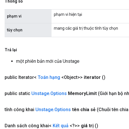
Thông số
phạm vi hiện tại
phạm vi
mang các giá trị thuộc tính tùy chọn
tùy chọn
Trả lại
một phiên bản mới của Unstage
public Iterator<
Toán hạng
<Object>>
iterator
()
public static
Unstage
.
Options
Memory
Limit
(Giới hạn bộ nh
tĩnh công khai
Unstage
.
Options
tên chia sẻ
(Chuỗi tên chia
Danh sách công khai<
Kết quả
<?>>
giá trị
()