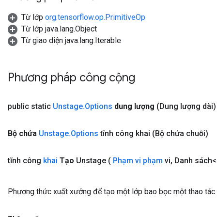
Từ lớp
org.tensorflow.op.PrimitiveOp
Từ lớp java.lang.Object
Từ giao diện java.lang.Iterable
Phương pháp công cộng
public static
Unstage
.
Options
dung lượng
(Dung lượng dài)
Bộ chứa
Unstage
.
Options
tĩnh công khai
(Bộ chứa chuỗi)
tĩnh công
khai
Tạo
Unstage
(
Phạm vi phạm
vi
,
Danh sách<
Phương thức xuất xưởng để tạo một lớp bao bọc một thao tác