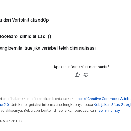
u dari VarIsInitializedOp
Boolean>
diinisialisasi
()
ng bernilai true jika variabel telah diinisialisasi.
Apakah informasi ini membantu?
onten di halaman ini dilisensikan berdasarkan
Lisensi Creative Commons Attribu
e 2.0
. Untuk mengetahui informasi selengkapnya, baca
Kebijakan Situs Goog
atau afiliasinya. Beberapa konten dilisensikan berdasarkan
lisensi numpy
.
025-07-28 UTC.