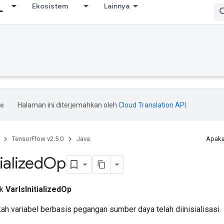
Ekosistem
Lainnya
Halaman ini diterjemahkan oleh
Cloud Translation API
.
TensorFlow v2.5.0
Java
Apaka
tialized
Op
ik
VarIsInitializedOp
h variabel berbasis pegangan sumber daya telah diinisialisasi.