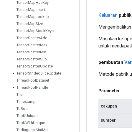
Tensor
Map
Has
Key
Tensor
Map
Insert
Keluaran
publik
Tensor
Map
Lookup
Tensor
Map
Size
Mengembalikan 
Tensor
Map
Stack
Keys
Tensor
Scatter
Add
Masukan ke oper
Tensor
Scatter
Max
untuk mendapatk
Tensor
Scatter
Min
Tensor
Scatter
Sub
pembuatan
Var
Tensor
Scatter
Update
Tensor
Strided
Slice
Update
Metode pabrik u
Thread
Pool
Dataset
Thread
Pool
Handle
Parameter
Tile
Timestamp
cakupan
To
Bool
Top
KUnique
sumber
Top
KWith
Unique
Tridiagonal
Mat
Mul