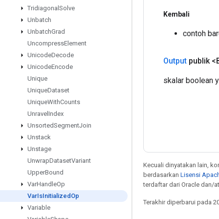
Tridiagonal
Solve
Kembali
Unbatch
Unbatch
Grad
contoh bar
Uncompress
Element
Unicode
Decode
Output
publik <
Unicode
Encode
Unique
skalar boolean ya
Unique
Dataset
Unique
With
Counts
Unravel
Index
Unsorted
Segment
Join
Unstack
Unstage
Unwrap
Dataset
Variant
Kecuali dinyatakan lain, k
Upper
Bound
berdasarkan
Lisensi Apach
Var
Handle
Op
terdaftar dari Oracle dan/
Var
Is
Initialized
Op
Terakhir diperbarui pada 2
Variable