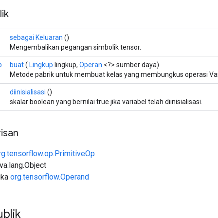
ik
sebagai Keluaran
()
Mengembalikan pegangan simbolik tensor.
p
buat
(
Lingkup
lingkup,
Operan
<?> sumber daya)
Metode pabrik untuk membuat kelas yang membungkus operasi VarIs
diinisialisasi
()
skalar boolean yang bernilai true jika variabel telah diinisialisasi.
isan
rg.tensorflow.op.PrimitiveOp
ava.lang.Object
uka
org.tensorflow.Operand
blik