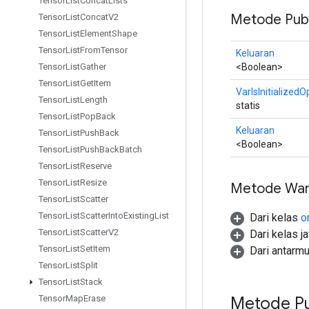
Tensor
List
Concat
Lists
Metode Publ
Tensor
List
Concat
V2
Tensor
List
Element
Shape
Tensor
List
From
Tensor
Keluaran
<Boolean>
Tensor
List
Gather
Tensor
List
Get
Item
VarIsInitializedO
Tensor
List
Length
statis
Tensor
List
Pop
Back
Keluaran
Tensor
List
Push
Back
<Boolean>
Tensor
List
Push
Back
Batch
Tensor
List
Reserve
Tensor
List
Resize
Metode War
Tensor
List
Scatter
Tensor
List
Scatter
Into
Existing
List
Dari kelas
o
Tensor
List
Scatter
V2
Dari kelas j
Tensor
List
Set
Item
Dari antarm
Tensor
List
Split
Tensor
List
Stack
Metode Pu
Tensor
Map
Erase