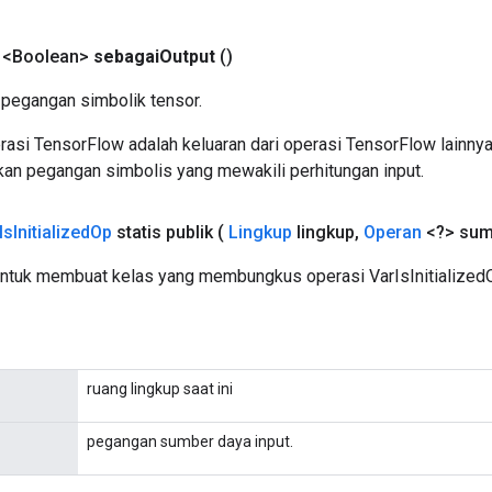
 <Boolean>
sebagai
Output
()
pegangan simbolik tensor.
asi TensorFlow adalah keluaran dari operasi TensorFlow lainnya
an pegangan simbolis yang mewakili perhitungan input.
Is
Initialized
Op
statis publik
(
Lingkup
lingkup
,
Operan
<?> sum
ntuk membuat kelas yang membungkus operasi VarIsInitializedO
ruang lingkup saat ini
pegangan sumber daya input.