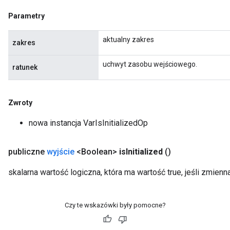
Parametry
aktualny zakres
zakres
uchwyt zasobu wejściowego.
ratunek
Zwroty
nowa instancja VarIsInitializedOp
publiczne
wyjście
<Boolean>
is
Initialized
()
skalarna wartość logiczna, która ma wartość true, jeśli zmienn
Czy te wskazówki były pomocne?