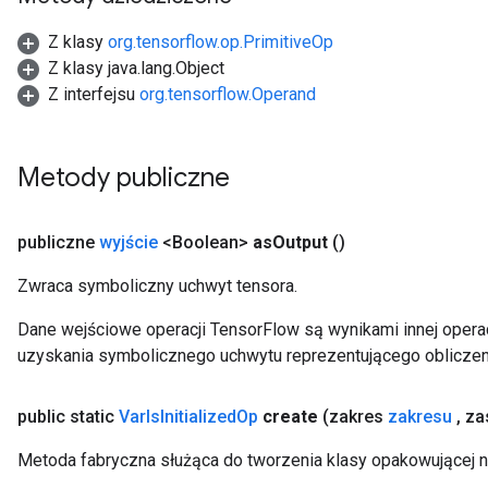
Z klasy
org.tensorflow.op.PrimitiveOp
Z klasy java.lang.Object
Z interfejsu
org.tensorflow.Operand
Metody publiczne
publiczne
wyjście
<Boolean>
as
Output
()
Zwraca symboliczny uchwyt tensora.
Dane wejściowe operacji TensorFlow są wynikami innej operac
uzyskania symbolicznego uchwytu reprezentującego obliczen
public static
Var
Is
Initialized
Op
create
(zakres
zakresu
,
za
Metoda fabryczna służąca do tworzenia klasy opakowującej no