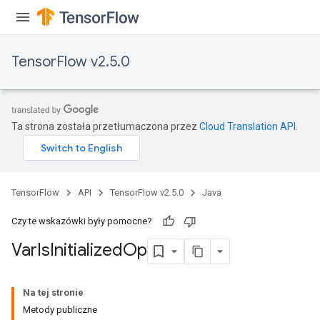
TensorFlow v2.5.0
Ta strona została przetłumaczona przez
Cloud Translation API
.
TensorFlow
API
TensorFlow v2.5.0
Java
Czy te wskazówki były pomocne?
Var
Is
Initialized
Op
Na tej stronie
Metody publiczne