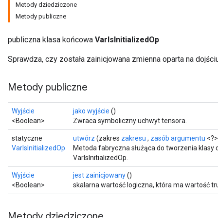
Metody dziedziczone
Metody publiczne
publiczna klasa końcowa
VarIsInitializedOp
Sprawdza, czy została zainicjowana zmienna oparta na dojści
Metody publiczne
Wyjście
jako wyjście
()
<Boolean>
Zwraca symboliczny uchwyt tensora.
statyczne
utwórz
(zakres
zakresu
,
zasób argumentu
<?>
VarIsInitializedOp
Metoda fabryczna służąca do tworzenia klasy
VarIsInitializedOp.
Wyjście
jest zainicjowany
()
<Boolean>
skalarna wartość logiczna, która ma wartość tr
Metody dziedziczone