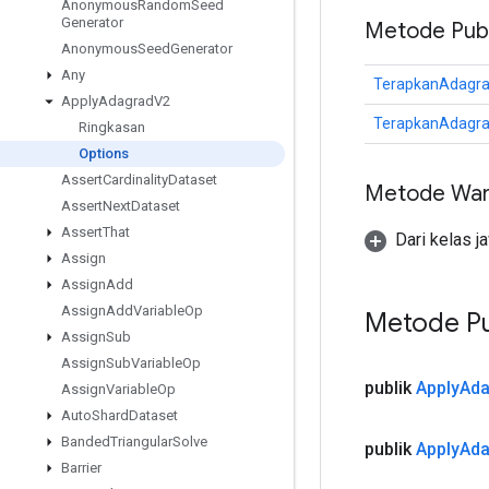
Anonymous
Random
Seed
Generator
Metode Publ
Anonymous
Seed
Generator
Any
TerapkanAdagra
Apply
Adagrad
V2
TerapkanAdagra
Ringkasan
Options
Assert
Cardinality
Dataset
Metode War
Assert
Next
Dataset
Assert
That
Dari kelas j
Assign
Assign
Add
Assign
Add
Variable
Op
Metode Pu
Assign
Sub
Assign
Sub
Variable
Op
publik
Apply
Ada
Assign
Variable
Op
Auto
Shard
Dataset
Banded
Triangular
Solve
publik
Apply
Ada
Barrier