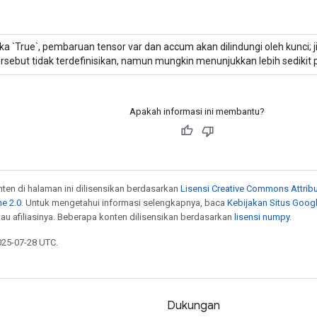
ika `True`, pembaruan tensor var dan accum akan dilindungi oleh kunci; ji
ersebut tidak terdefinisikan, namun mungkin menunjukkan lebih sedikit
Apakah informasi ini membantu?
onten di halaman ini dilisensikan berdasarkan
Lisensi Creative Commons Attribu
e 2.0
. Untuk mengetahui informasi selengkapnya, baca
Kebijakan Situs Goog
atau afiliasinya. Beberapa konten dilisensikan berdasarkan
lisensi numpy
.
025-07-28 UTC.
Dukungan