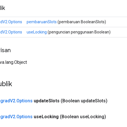
ik
dV2.Options
pembaruanSlots
(pembaruan BooleanSlots)
dV2.Options
useLocking
(penguncian penggunaan Boolean)
isan
ava.lang.Object
blik
grad
V2
.
Options
update
Slots
(Boolean update
Slots)
grad
V2
.
Options
use
Locking
(Boolean use
Locking)