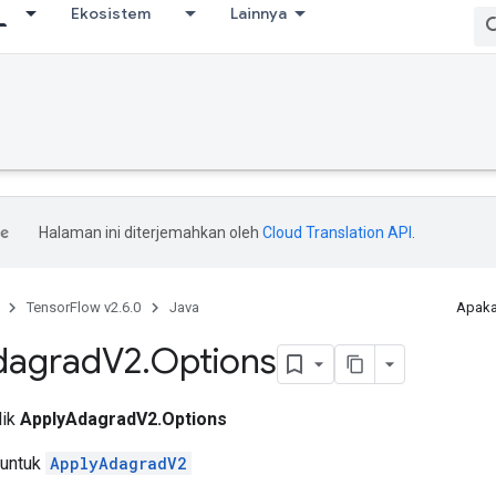
Ekosistem
Lainnya
Halaman ini diterjemahkan oleh
Cloud Translation API
.
TensorFlow v2.6.0
Java
Apaka
dagrad
V2
.
Options
lik
ApplyAdagradV2.Options
 untuk
ApplyAdagradV2