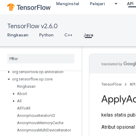
Menginstal
Pelajari
API
TensorFlow v2.6.0
Ringkasan
Python
C++
Java
Tensor
Flow for Java
org
.
tensorflow
org
.
tensorflow
.
examples
org
.
tensorflow
.
op
org
.
tensorflow
.
op
.
annotation
org
.
tensorflow
.
op
.
core
TensorFlow
API
Ringkasan
Abort
Apply
A
All
All
To
All
kelas statis pub
Anonymous
Iterator
V2
Anonymous
Memory
Cache
Atribut opsional
Anonymous
Multi
Device
Iterator