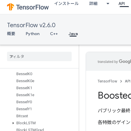
インストール
詳細
API
BarrierTakeMany
Batch
BatchMatMulV2
TensorFlow v2.6.0
BatchMatMulV3
BatchToSpace
概要
Python
C++
Java
BatchToSpaceNd
Bessel
I0
Bessel
I1
Bessel
J0
Bessel
J1
Bessel
K0
Bessel
K0e
TensorFlow
API
Bessel
K1
Booste
Bessel
K1e
Bessel
Y0
Bessel
Y1
パブリック最終
Bitcast
各特徴のゲイン
Block
LSTM
Block
LSTMGrad