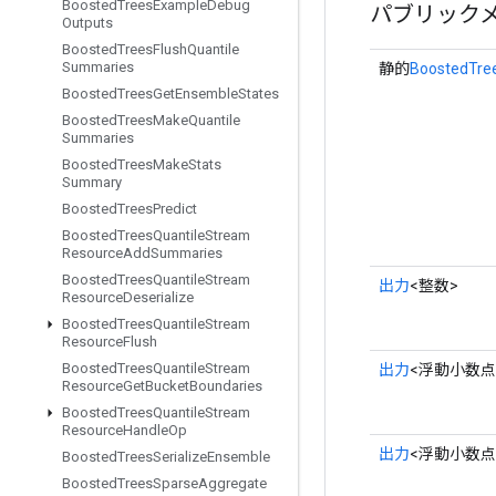
Boosted
Trees
Example
Debug
パブリック
Outputs
Boosted
Trees
Flush
Quantile
Summaries
静的
BoostedTree
Boosted
Trees
Get
Ensemble
States
Boosted
Trees
Make
Quantile
Summaries
Boosted
Trees
Make
Stats
Summary
Boosted
Trees
Predict
Boosted
Trees
Quantile
Stream
Resource
Add
Summaries
Boosted
Trees
Quantile
Stream
出力
<整数>
Resource
Deserialize
Boosted
Trees
Quantile
Stream
Resource
Flush
Boosted
Trees
Quantile
Stream
出力
<浮動小数点
Resource
Get
Bucket
Boundaries
Boosted
Trees
Quantile
Stream
Resource
Handle
Op
出力
<浮動小数点
Boosted
Trees
Serialize
Ensemble
Boosted
Trees
Sparse
Aggregate