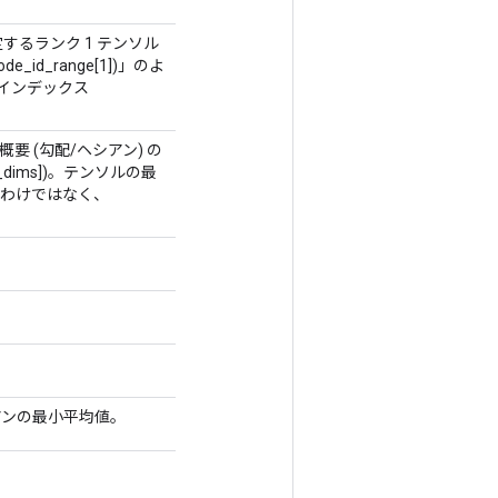
) を指定するランク 1 テンソル
node_id_range[1])」のよ
のインデックス
 (勾配/ヘシアン) の
tats_dims])。テンソルの最
るわけではなく、
アンの最小平均値。