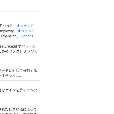
Float>l1、
オペランド
omplexity、
オペランド
sDimension、
Options...
FeatureSplit オペレーシ
めのファクトリ メソッ
ノードに対して分割する
1 テンソル。
適なゲインを示すランク
定されたしきい値によって