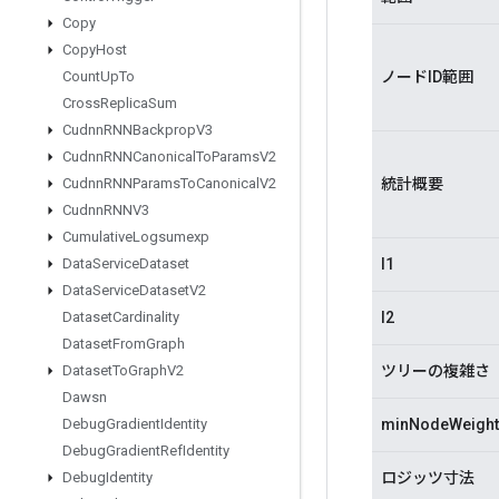
Copy
Copy
Host
ノードID範囲
Count
Up
To
Cross
Replica
Sum
Cudnn
RNNBackprop
V3
Cudnn
RNNCanonical
To
Params
V2
統計概要
Cudnn
RNNParams
To
Canonical
V2
Cudnn
RNNV3
Cumulative
Logsumexp
l1
Data
Service
Dataset
Data
Service
Dataset
V2
l2
Dataset
Cardinality
Dataset
From
Graph
ツリーの複雑さ
Dataset
To
Graph
V2
Dawsn
minNodeWeight
Debug
Gradient
Identity
Debug
Gradient
Ref
Identity
ロジッツ寸法
Debug
Identity