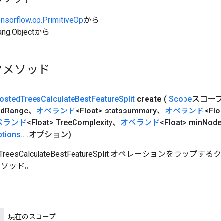
ensorflow.op.PrimitiveOp
から
ang.Objectから
クメソッド
osted
Trees
Calculate
Best
Feature
Split
create
(
Scope
スコー
Id
Range、
オペランド
<Float> statssummary、
オペランド
<Flo
ペランド
<Float> Tree
Complexity、
オペランド
<Float> min
Nod
ptions
.
.
.
オプション)
dTreesCalculateBestFeatureSplit オペレーションをラ
メソッド。
現在のスコープ