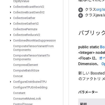
Clip
By
Value
Collective
Bcast
Recv
V2
クラス
org.t
Collective
Bcast
Send
V2
クラスjava.l
Collective
Gather
Collective
Gather
V2
Collective
Permute
パブリッ
Collective
Reduce
V2
Combined
Non
Max
Suppression
Composite
Tensor
Variant
From
public static
Bo
Components
<Integer> node
Composite
Tensor
Variant
To
<Float> l2、
オ
Components
Dimension、
O
Compress
Element
Compute
Batch
Size
新しい Booste
Concat
のファクトリ 
Configure
Distributed
TPU
Configure
TPUEmbedding
パラメーター
Constant
Consume
Mutex
Lock
範囲
Control
Trigger