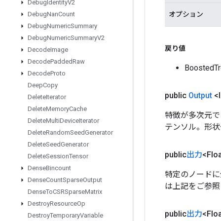
Debug
Identity
V2
オプション
Debug
Nan
Count
Debug
Numeric
Summary
Debug
Numeric
Summary
V2
戻り値
Decode
Image
Decode
Padded
Raw
Boosted
Decode
Proto
Deep
Copy
public
Output
<I
Delete
Iterator
Delete
Memory
Cache
特徴が多次元で
Delete
Multi
Device
Iterator
テンソル。形状
Delete
Random
Seed
Generator
Delete
Seed
Generator
public
出力
<Flo
Delete
Session
Tensor
Dense
Bincount
特定のノードに
Dense
Count
Sparse
Output
は上記をご参照
Dense
To
CSRSparse
Matrix
Destroy
Resource
Op
public
出力
<Flo
Destroy
Temporary
Variable