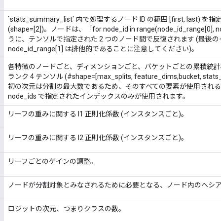
`stats_summary_list` 内で処理するノード ID の範囲 [first, last
(shape=[2])。ノードは、「for node_id in range(node_id_range[0], 
うに、テンソルで指定された 2 つのノード間で反復されます (最後
node_id_range[1] は排他的であることに注意してください)。
各特徴のノードごと、ディメンションごと、バケットごとの累積統計概要
ランク 4 テンソル (#shape=[max_splits, feature_dims,bucket, s
初の次元は分割の最大数であるため、そのすべての要素が使用され
node_ids で指定されたインデックスのみが使用されます。
リーフの重みに関する l1 正則化係数 (インスタンスごと)。
リーフの重みに関する l2 正則化係数 (インスタンスごと)。
リーフごとのゲインの調整。
ノードが分割対象とみなされるために必要となる、ノード内のヘシ
ロジットの次元、つまりクラスの数。