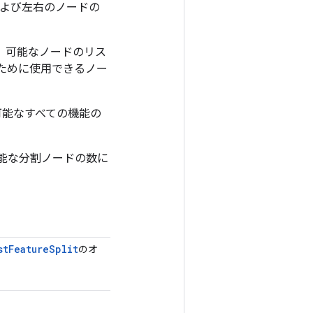
および左右のノードの
、可能なノードのリス
ために使用できるノー
可能なすべての機能の
能な分割ノードの数に
st
Feature
Split
のオ