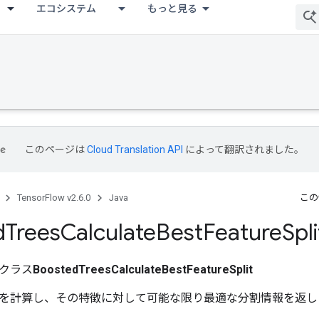
エコシステム
もっと見る
このページは
Cloud Translation API
によって翻訳されました。
TensorFlow v2.6.0
Java
この
d
Trees
Calculate
Best
Feature
Spli
クラス
BoostedTreesCalculateBestFeatureSplit
を計算し、その特徴に対して可能な限り最適な分割情報を返し