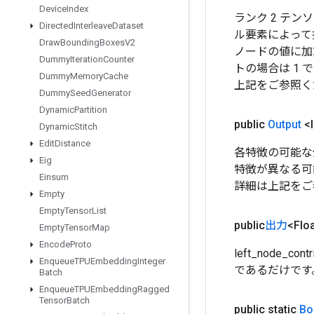
Device
Index
ランク 2 テンソ
Directed
Interleave
Dataset
ル要素によって
Draw
Bounding
Boxes
V2
ノードの値に加
Dummy
Iteration
Counter
トの場合は 1
Dummy
Memory
Cache
上記をご参照く
Dummy
Seed
Generator
Dynamic
Partition
public
Output
<I
Dynamic
Stitch
Edit
Distance
各特徴の可能な分割
Eig
特徴が異なる可
Einsum
詳細は上記をご
Empty
Empty
Tensor
List
public
出力
<Flo
Empty
Tensor
Map
Encode
Proto
left_node
Enqueue
TPUEmbedding
Integer
であるだけです
Batch
Enqueue
TPUEmbedding
Ragged
Tensor
Batch
public static
Bo