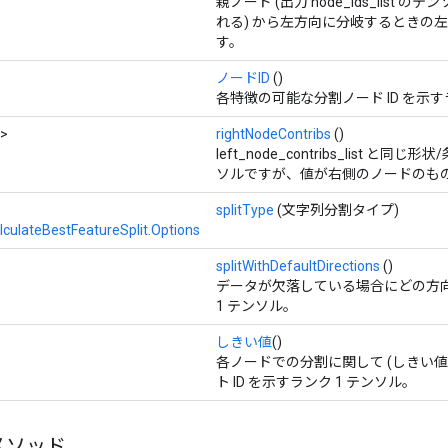
親ノード (出力 node_ids_list
れる) から左方向に分岐するときの
す。
ノードID
()
各特徴の可能な分割ノード ID を示す
>
rightNodeContribs
()
left_node_contribs_list と同
ソルですが、値が右側のノードのも
splitType
(文字列分割タイプ)
culateBestFeatureSplit.Options
splitWithDefaultDirections
()
データが欠落している場合にどの方
1 テンソル。
しきい値
()
各ノードでの分割に関して (しきい値
ト ID を示すランク 1 テンソル。
メソッド