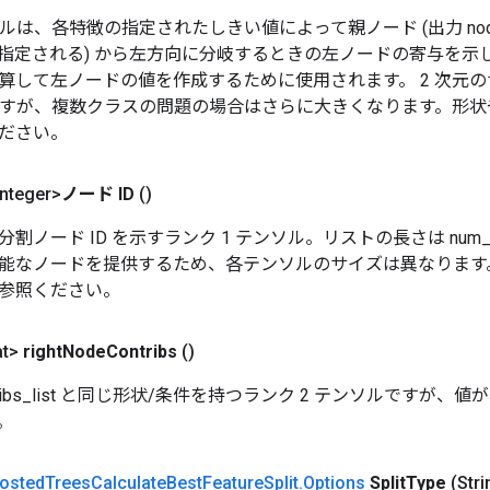
ルは、各特徴の指定されたしきい値によって親ノード (出力 node_i
指定される) から左方向に分岐するときの左ノードの寄与を示
算して左ノードの値を作成するために使用されます。 2 次元のサ
 ですが、複数クラスの問題の場合はさらに大きくなります。形
ださい。
nteger>
ノード ID
()
ノード ID を示すランク 1 テンソル。リストの長さは num_fe
能なノードを提供するため、各テンソルのサイズは異なります
参照ください。
at>
right
Node
Contribs
()
_contribs_list と同じ形状/条件を持つランク 2 テンソルです
。
osted
Trees
Calculate
Best
Feature
Split
.
Options
Split
Type
(Stri