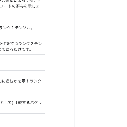
 のテンソル要素によって指定さ
左ノードの寄与を示しま
ランク 1 テンソル。
じ形状/条件を持つランク 2 テン
のであるだけです。
向に進むかを示すランク
として) 比較するバケッ