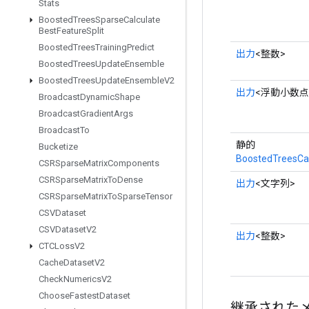
Stats
Boosted
Trees
Sparse
Calculate
Best
Feature
Split
Boosted
Trees
Training
Predict
出力
<整数>
Boosted
Trees
Update
Ensemble
Boosted
Trees
Update
Ensemble
V2
出力
<浮動小数点
Broadcast
Dynamic
Shape
Broadcast
Gradient
Args
Broadcast
To
静的
Bucketize
BoostedTreesCal
CSRSparse
Matrix
Components
CSRSparse
Matrix
To
Dense
出力
<文字列>
CSRSparse
Matrix
To
Sparse
Tensor
CSVDataset
CSVDataset
V2
出力
<整数>
CTCLoss
V2
Cache
Dataset
V2
Check
Numerics
V2
Choose
Fastest
Dataset
継承された