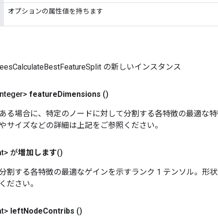
オプションの属性値を持ちます
TreesCalculateBestFeatureSplit の新しいインスタンス
nteger>
feature
Dimensions
()
ある場合に、特定のノードに対して分割する各特徴の最適な特徴
やサイズなどの詳細は上記をご参照ください。
at> が
増加します
()
分割する各特徴の最適なゲインを示すランク 1 テンソル。形
ください。
at>
left
Node
Contribs
()