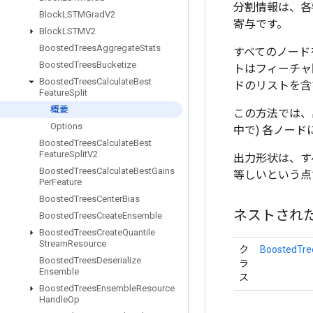
分割情報は、各
Block
LSTMGrad
V2
寄与です。
Block
LSTMV2
Boosted
Trees
Aggregate
Stats
すべてのノード
Boosted
Trees
Bucketize
トはフィーチャ
Boosted
Trees
Calculate
Best
ドのリストを含む
Feature
Split
概要
この方法では、
Options
中で) 各ノー
Boosted
Trees
Calculate
Best
Feature
Split
V2
出力形状は、す
Boosted
Trees
Calculate
Best
Gains
等しいという点
Per
Feature
Boosted
Trees
Center
Bias
ネストされ
Boosted
Trees
Create
Ensemble
Boosted
Trees
Create
Quantile
Stream
Resource
ク
BoostedTree
Boosted
Trees
Deserialize
ラ
Ensemble
ス
Boosted
Trees
Ensemble
Resource
Handle
Op