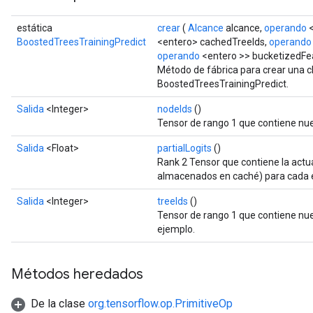
estática
crear
(
Alcance
alcance,
operando
<
BoostedTreesTrainingPredict
<entero> cachedTreeIds,
operando
operando
<entero >> bucketizedFea
Método de fábrica para crear una 
BoostedTreesTrainingPredict.
Salida
<Integer>
nodeIds
()
Tensor de rango 1 que contiene nue
Salida
<Float>
partialLogits
()
Rank 2 Tensor que contiene la actua
almacenados en caché) para cada 
Salida
<Integer>
treeIds
()
Tensor de rango 1 que contiene nue
ejemplo.
Métodos heredados
De la clase
org.tensorflow.op.PrimitiveOp