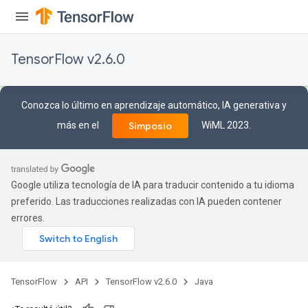
TensorFlow v2.6.0
Conozca lo último en aprendizaje automático, IA generativa y
más en el
WiML 2023.
Simposio
Google utiliza tecnología de IA para traducir contenido a tu idioma
Flush
preferido. Las traducciones realizadas con IA pueden contener
errores.
eHandleOp
TensorFlow
API
TensorFlow v2.6.0
Java
ureSplit