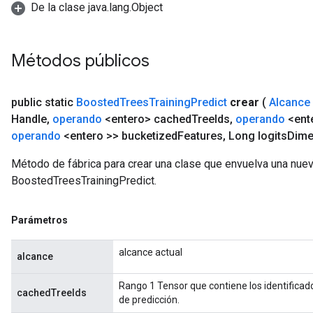
De la clase java.lang.Object
Métodos públicos
public static
Boosted
Trees
Training
Predict
crear
(
Alcance
Handle
,
operando
<entero> cached
Tree
Ids
,
operando
<ent
operando
<entero >> bucketized
Features
,
Long logits
Dime
Método de fábrica para crear una clase que envuelva una nue
BoostedTreesTrainingPredict.
Parámetros
alcance actual
alcance
Rango 1 Tensor que contiene los identificador
cachedTreeIds
de predicción.