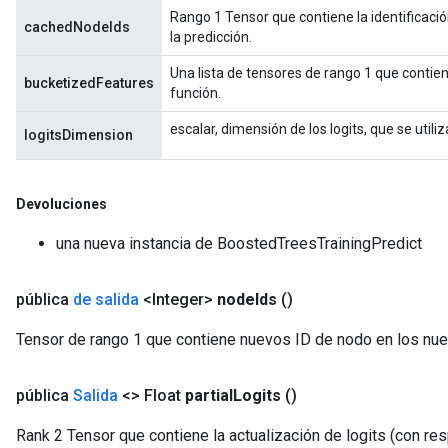
Rango 1 Tensor que contiene la identificación
cachedNodeIds
la predicción.
Una lista de tensores de rango 1 que contien
bucketizedFeatures
función.
escalar, dimensión de los logits, que se utili
logitsDimension
Devoluciones
una nueva instancia de BoostedTreesTrainingPredict
pública
de salida
<Integer>
node
Ids
()
Tensor de rango 1 que contiene nuevos ID de nodo en los nue
pública
Salida
<> Float
partial
Logits
()
Rank 2 Tensor que contiene la actualización de logits (con r