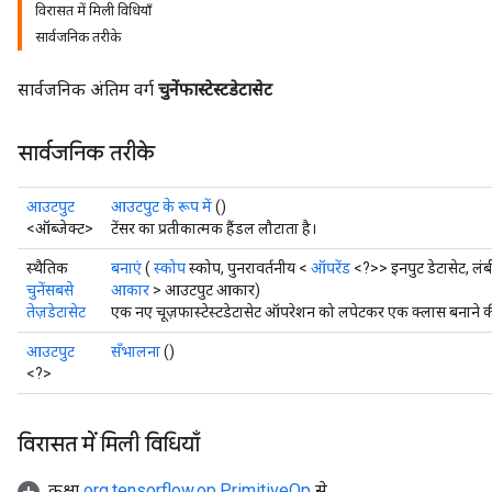
विरासत में मिली विधियाँ
सार्वजनिक तरीके
सार्वजनिक अंतिम वर्ग
चुनेंफास्टेस्टडेटासेट
सार्वजनिक तरीके
आउटपुट
आउटपुट के रूप में
()
<ऑब्जेक्ट>
टेंसर का प्रतीकात्मक हैंडल लौटाता है।
स्थैतिक
बनाएं
(
स्कोप
स्कोप, पुनरावर्तनीय <
ऑपरेंड
<?>> इनपुट डेटासेट, लंबी
चुनेंसबसे
आकार
> आउटपुट आकार)
तेज़डेटासेट
एक नए चूज़फास्टेस्टडेटासेट ऑपरेशन को लपेटकर एक क्लास बनाने की 
आउटपुट
सँभालना
()
<?>
विरासत में मिली विधियाँ
कक्षा
org.tensorflow.op.PrimitiveOp
से