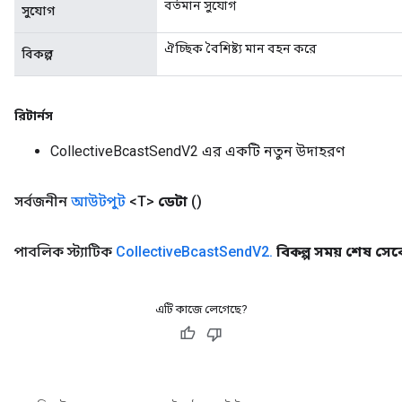
বর্তমান সুযোগ
সুযোগ
ঐচ্ছিক বৈশিষ্ট্য মান বহন করে
বিকল্প
রিটার্নস
CollectiveBcastSendV2 এর একটি নতুন উদাহরণ
সর্বজনীন
আউটপুট
<T>
ডেটা
()
পাবলিক স্ট্যাটিক
Collective
Bcast
Send
V2
.
বিকল্প সময় শেষ সেকে
এটি কাজে লেগেছে?
Batch
atch