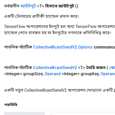
সর্বজনীন
আউটপুট
<T>
হিসাবে আউটপুট
()
একটি টেনসরের প্রতীকী হ্যান্ডেল প্রদান করে।
TensorFlow অপারেশনের ইনপুট হল অন্য TensorFlow অপারেশনে
হ্যান্ডেল পেতে ব্যবহৃত হয় যা ইনপুটের গণনাকে প্রতিনিধিত্ব করে।
পাবলিক স্ট্যাটিক
Collective
Bcast
Send
V2
.
Options
communica
পাবলিক স্ট্যাটিক
Collective
Bcast
Send
V2
<T>
তৈরি করুন
(
স্ক
<Integer> group
Size
,
Operand
<Integer> group
Key
,
Operan
একটি নতুন CollectiveBcastSendV2 অপারেশন মোড়ানো একটি ক্ল
পরামিতি