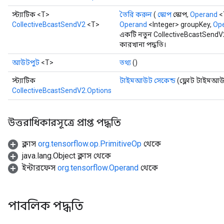
স্ট্যাটিক <T>
তৈরি করুন
(
স্কোপ
স্কোপ,
Operand
<
CollectiveBcastSendV2
<T>
Operand
<Integer> groupKey,
Op
একটি নতুন CollectiveBcastSendV
কারখানা পদ্ধতি।
আউটপুট
<T>
তথ্য
()
স্ট্যাটিক
টাইমআউট সেকেন্ড
(ফ্লোট টাইমআউট
CollectiveBcastSendV2.Options
উত্তরাধিকারসূত্রে প্রাপ্ত পদ্ধতি
ক্লাস
org.tensorflow.op.PrimitiveOp
থেকে
java.lang.Object ক্লাস থেকে
ইন্টারফেস
org.tensorflow.Operand
থেকে
পাবলিক পদ্ধতি