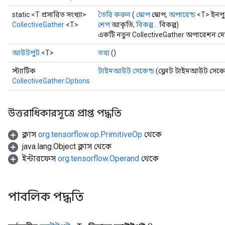
static <T প্রসারিত সংখ্যা>
তৈরি করুন
(
স্কোপ
স্কোপ,
অপারেন্ড
<T> ইনপুট,
CollectiveGather
<T>
শেপ
আকৃতি,
বিকল্প...
বিকল্প)
একটি নতুন CollectiveGather অপারেশন মোড
আউটপুট
<T>
তথ্য
()
স্ট্যাটিক
টাইমআউট সেকেন্ড
(ফ্লোট টাইমআউট সেকেন
CollectiveGather.Options
উত্তরাধিকারসূত্রে প্রাপ্ত পদ্ধতি
ক্লাস
org.tensorflow.op.PrimitiveOp
থেকে
java.lang.Object ক্লাস থেকে
ইন্টারফেস
org.tensorflow.Operand
থেকে
পাবলিক পদ্ধতি