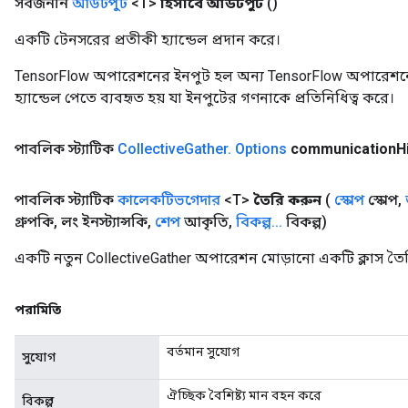
সর্বজনীন
আউটপুট
<T>
হিসাবে আউটপুট
()
একটি টেনসরের প্রতীকী হ্যান্ডেল প্রদান করে।
TensorFlow অপারেশনের ইনপুট হল অন্য TensorFlow অপারেশনে
হ্যান্ডেল পেতে ব্যবহৃত হয় যা ইনপুটের গণনাকে প্রতিনিধিত্ব করে।
পাবলিক স্ট্যাটিক
Collective
Gather
.
Options
communication
H
পাবলিক স্ট্যাটিক
কালেকটিভগেদার
<T>
তৈরি করুন
(
স্কোপ
স্কোপ
,
গ্রুপকি
,
লং ইনস্ট্যান্সকি
,
শেপ
আকৃতি
,
বিকল্প
.
.
.
বিকল্প)
একটি নতুন CollectiveGather অপারেশন মোড়ানো একটি ক্লাস তৈর
পরামিতি
বর্তমান সুযোগ
সুযোগ
ঐচ্ছিক বৈশিষ্ট্য মান বহন করে
বিকল্প