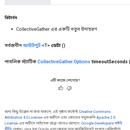
রিটার্নস
CollectiveGather এর একটি নতুন উদাহরণ
সর্বজনীন
আউটপুট
<T>
ডেটা
()
পাবলিক স্ট্যাটিক
Collective
Gather
.
Options
timeout
Seconds
এটি কাজে লেগেছে?
Batch
অন্য কিছু উল্লেখ না করা থাকলে, এই পৃষ্ঠার কন্টেন্ট
Creative Commons
atch
Attribution 4.0 License
-এর অধীনে এবং কোডের নমুনাগুলি
Apache 2.0
License
-এর অধীনে লাইসেন্স প্রাপ্ত। আরও জানতে,
Google Developers সাইট
নীতি
দেখুন। Java হল Oracle এবং/অথবা তার অ্যাফিলিয়েট সংস্থার রেজিস্টার্ড