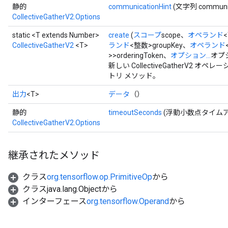
静的
communicationHint
(文字列 communica
CollectiveGatherV2.Options
static <T extends Number>
create
(
スコープ
scope、
オペランド
CollectiveGatherV2
<T>
ランド
<整数>groupKey、
オペランド
>>orderingToken、
オプション...
オプ
新しい CollectiveGatherV
トリ メソッド。
出力
<T>
データ
（）
静的
timeoutSeconds
(浮動小数点タイムア
CollectiveGatherV2.Options
継承されたメソッド
クラス
org.tensorflow.op.PrimitiveOp
から
クラスjava.lang.Objectから
インターフェース
org.tensorflow.Operand
から