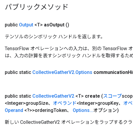
パブリックメソッド
public
Output
<T>
as
Output
()
テンソルのシンボリック ハンドルを返します。
TensorFlow オペレーションへの入力は、別の TensorF
は、入力の計算を表すシンボリック ハンドルを取得するた
public static
Collective
Gather
V2
.
Options
communication
Hi
public static
Collective
Gather
V2
<T>
create
(
スコープ
sco
<Integer>group
Size、
オペランド
<Integer>group
Key、
オペ
Operand
<?>>ordering
Token、
Options
.
.
.
オプション)
新しい CollectiveGatherV2 オペレーションをラップ