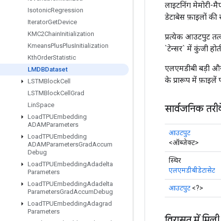
लाइटनिंग मेमोरी-मैप
Isotonic
Regression
डेटाबेस फ़ाइलों की
Iterator
Get
Device
KMC2Chain
Initialization
प्रत्येक आउटपुट तत्व
Kmeans
Plus
Plus
Initialization
`टेन्सर` में कुंजी हो
Kth
Order
Statistic
एलएमडीबी बड़ी और 
LMDBDataset
के प्रारूप में फ़ाइले
LSTMBlock
Cell
LSTMBlock
Cell
Grad
Lin
Space
सार्वजनिक तरी
Load
TPUEmbedding
ADAMParameters
आउटपुट
Load
TPUEmbedding
<ऑब्जेक्ट>
ADAMParameters
Grad
Accum
Debug
स्थिर
Load
TPUEmbedding
Adadelta
एलएमडीबीडेटासेट
Parameters
Load
TPUEmbedding
Adadelta
आउटपुट
<?>
Parameters
Grad
Accum
Debug
Load
TPUEmbedding
Adagrad
Parameters
विरासत में मिली