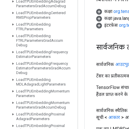
Load
TPUEmbedding
Adagrad
Parameters
Grad
Accum
Debug
कक्षा
org.ten
Load
TPUEmbedding
Centered
RMSProp
Parameters
कक्षा java.la
Load
TPUEmbedding
इंटरफ़ेस
org.
FTRLParameters
Load
TPUEmbedding
FTRLParameters
Grad
Accum
सार्वजनिक 
Debug
Load
TPUEmbedding
Frequency
Estimator
Parameters
Load
TPUEmbedding
Frequency
सार्वजनिक
आउटपु
Estimator
Parameters
Grad
Accum
Debug
टेंसर का प्रतीकात्म
Load
TPUEmbedding
MDLAdagrad
Light
Parameters
TensorFlow संचाल
Load
TPUEmbedding
Momentum
हैंडल प्राप्त करने 
Parameters
Load
TPUEmbedding
Momentum
Parameters
Grad
Accum
Debug
सार्वजनिक स्थैतिक
Load
TPUEmbedding
Proximal
सूची <
आकार
> आ
Adagrad
Parameters
Load
TPUEmbedding
Proximal
एक नए LMDBDatas