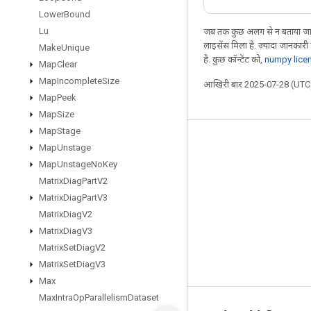
Lower
Bound
Lu
जब तक कुछ अलग से न बताया जाए
लाइसेंस मिला है. ज़्यादा जानकारी
Make
Unique
है. कुछ कॉन्टेंट को,
numpy lice
Map
Clear
Map
Incomplete
Size
आखिरी बार 2025-07-28 (UTC)
Map
Peek
Map
Size
Map
Stage
जुड़े रहें
Map
Unstage
Map
Unstage
No
Key
ब्लॉग
Matrix
Diag
Part
V2
फ़ोरम
Matrix
Diag
Part
V3
GitHub
Matrix
Diag
V2
Matrix
Diag
V3
Twitter
Matrix
Set
Diag
V2
YouTube
Matrix
Set
Diag
V3
Max
Max
Intra
Op
Parallelism
Dataset