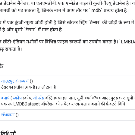
्ड डेटाबेस मैनेजर, या एलएमडीबी, एक एम्बेडेड बाइनरी कुंजी-वैल्यू डेटाबेस है
 सामग्री को पढ़ सकता है, जिनके नाम में आम तौर पर `.mdb` प्रत्यय होता है।
 में एक कुंजी-मूल्य जोड़ी होती है जिसे स्केलर स्ट्रिंग `टेन्सर` की जोड़ी के रूप मे
ती है और दूसरे `टेन्सर` में मान होता है।
छोटी-एंडियन मशीनों पर विभिन्न फ़ाइल स्वरूपों का उपयोग करता है। `LMBD
ं पढ़ सकता है।
के
आउटपुट के रूप में
()
टेंसर का प्रतीकात्मक हैंडल लौटाता है।
बनाएं
(
स्कोप
स्कोप,
ऑपरेंड
<स्ट्रिंग> फ़ाइल नाम, सूची <वर्ग<?>> आउटपुट प्रकार, सूची
एक नए LMDBDataset ऑपरेशन को लपेटकर एक क्लास बनाने की फ़ैक्टरी विधि।
सँभालना
()
 विधियाँ