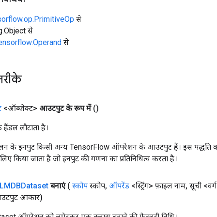
sorflow.op.PrimitiveOp
से
ng.Object से
tensorflow.Operand
से
तरीके
ट
<ऑब्जेक्ट>
आउटपुट के रूप में
()
क हैंडल लौटाता है।
न के इनपुट किसी अन्य TensorFlow ऑपरेशन के आउटपुट हैं। इस पद्धति क
के लिए किया जाता है जो इनपुट की गणना का प्रतिनिधित्व करता है।
LMDBDataset
बनाएं
(
स्कोप
स्कोप
,
ऑपरेंड
<स्ट्रिंग> फ़ाइल नाम
,
सूची <वर्
उटपुट आकार)
et ऑपरेशन को लपेटकर एक क्लास बनाने की फ़ैक्टरी विधि।