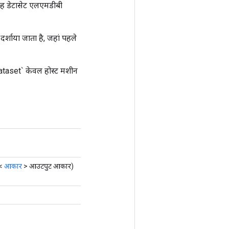
। यह डेटासेट एलएमडीबी
ं दर्शाया जाता है, जहां पहले
ataset` केवल होस्ट मशीन
 <
आकार
> आउटपुट आकार)