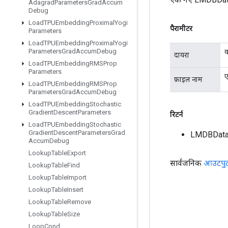
Adagrad
Parameters
Grad
Accum
Debug
Load
TPUEmbedding
Proximal
Yogi
पैरामीटर
Parameters
Load
TPUEmbedding
Proximal
Yogi
Parameters
Grad
Accum
Debug
व
दायरा
Load
TPUEmbedding
RMSProp
Parameters
ए
फ़ाइल नाम
Load
TPUEmbedding
RMSProp
Parameters
Grad
Accum
Debug
Load
TPUEmbedding
Stochastic
Gradient
Descent
Parameters
रिटर्न
Load
TPUEmbedding
Stochastic
Gradient
Descent
Parameters
Grad
LMDBDatas
Accum
Debug
Lookup
Table
Export
सार्वजनिक
आउटपु
Lookup
Table
Find
Lookup
Table
Import
Lookup
Table
Insert
Lookup
Table
Remove
Lookup
Table
Size
Loop
Cond