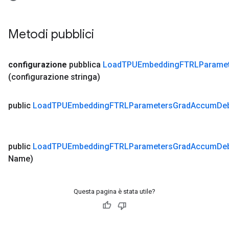
Metodi pubblici
configurazione
pubblica
Load
TPUEmbedding
FTRLParame
(configurazione stringa)
public
Load
TPUEmbedding
FTRLParameters
Grad
Accum
De
public
Load
TPUEmbedding
FTRLParameters
Grad
Accum
De
Name)
Questa pagina è stata utile?