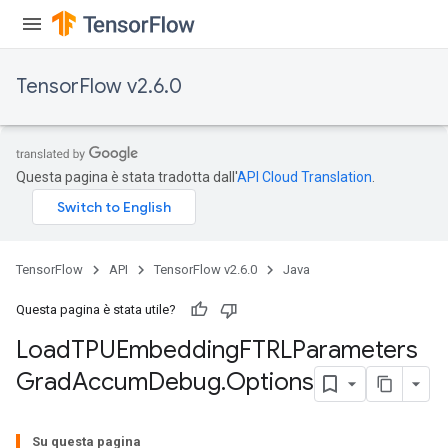
TensorFlow v2.6.0
Questa pagina è stata tradotta dall'
API Cloud Translation
.
sGradAccumDebug
rs
TensorFlow
API
TensorFlow v2.6.0
Java
ersGradAccumDebug
rs
Questa pagina è stata utile?
ersGradAccumDebug
Load
TPUEmbedding
FTRLParameters
Parameters
Grad
Accum
Debug
.
Options
GradAccumDebug
Su questa pagina