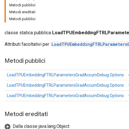
Metodi pubblici
rParameters
Metodi ereditati
torParametersGradAccumDebug
Metodi pubblici
Parameters
ters
classe statica pubblica
LoadTPUEmbeddingFTRLParamete
tersGradAccumDebug
arameters
Attributi facoltativi per
LoadTPUEmbeddingFTRLParameters
ParametersGradAccumDebug
meters
Metodi pubblici
ametersGradAccumDebug
rs
LoadTPUEmbeddingFTRLParametersGradAccumDebug.Options
ersGradAccumDebug
tDescentParameters
LoadTPUEmbeddingFTRLParametersGradAccumDebug.Options
ntDescentParametersGradAccumDebug
LoadTPUEmbeddingFTRLParametersGradAccumDebug.Options
Metodi ereditati
Dalla classe java.lang.Object