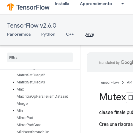
Installa
Apprendimento
MapIncompleteSize
MapPeek
MapSize
TensorFlow v2.6.0
MapStage
MapUnstage
Panoramica
Python
C++
Java
MapUnstageNoKey
Matrix
Diag
Part
V2
Matrix
Diag
Part
V3
Matrix
Diag
V2
Matrix
Diag
V3
Matrix
Set
Diag
V2
Matrix
Set
Diag
V3
TensorFlow
API
Max
Mutex
Max
Intra
Op
Parallelism
Dataset
Merge
Min
classe finale pu
Mirror
Pad
Crea una risors
Mirror
Pad
Grad
Mlir
Passthrough
Op