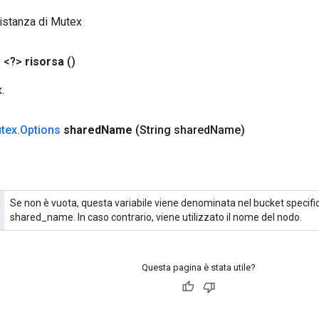
istanza di Mutex
 <?>
risorsa
()
.
tex
.
Options
shared
Name
(String shared
Name)
Se non è vuota, questa variabile viene denominata nel bucket specif
shared_name. In caso contrario, viene utilizzato il nome del nodo.
Questa pagina è stata utile?