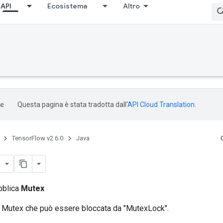
API
Ecosistema
Altro
Questa pagina è stata tradotta dall'
API Cloud Translation
.
TensorFlow v2.6.0
Java
bblica
Mutex
a Mutex che può essere bloccata da "MutexLock".