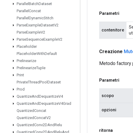
Parallel
Batch
Dataset
Parallel
Concat
Parametri
Parallel
Dynamic
Stitch
Parse
Example
Dataset
V2
Se
contenitore
Parse
Example
V2
ut
Parse
Sequence
Example
V2
Placeholder
Creazione
Mut
Placeholder
With
Default
Prelinearize
Metodo factory 
Prelinearize
Tuple
Print
Parametri
Private
Thread
Pool
Dataset
Prod
scopo
Quantize
And
Dequantize
V4
Quantize
And
Dequantize
V4Grad
opzioni
Quantized
Concat
Quantized
Concat
V2
Quantized
Conv2DAnd
Relu
ritorna
Quantized
Conv2DAnd
Relu
And