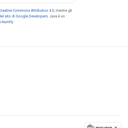
Creative Commons Attribution 4.0
, mentre gli
el sito di Google Developers
. Java è un
za NumPy
.