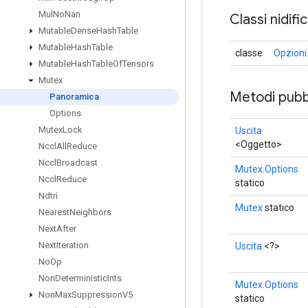
Mul
No
Nan
Classi nidifi
Mutable
Dense
Hash
Table
Mutable
Hash
Table
classe
Opzioni
Mutable
Hash
Table
Of
Tensors
Mutex
Metodi pubbl
Panoramica
Options
Mutex
Lock
Uscita
<Oggetto>
Nccl
All
Reduce
Nccl
Broadcast
Mutex.Options
Nccl
Reduce
statico
Ndtri
Mutex
statico
Nearest
Neighbors
Next
After
Next
Iteration
Uscita
<?>
No
Op
Non
Deterministic
Ints
Mutex.Options
Non
Max
Suppression
V5
statico