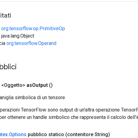
tati
e
org.tensorflow.op.PrimitiveOp
 java.lang.Object
ccia
org.tensorflow.Operand
blici
 <Oggetto>
as
Output
()
aniglia simbolica di un tensore.
 operazioni TensorFlow sono output di un'altra operazione Tenso
 per ottenere un handle simbolico che rappresenta il calcolo dell'i
tex
.
Options
pubblico statico
(contenitore String)