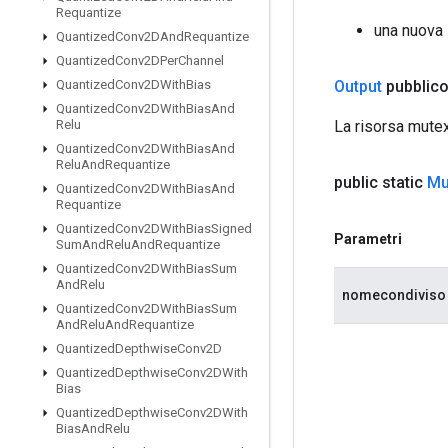
Requantize
una nuova 
Quantized
Conv2DAnd
Requantize
Quantized
Conv2DPer
Channel
Output
pubblico
Quantized
Conv2DWith
Bias
Quantized
Conv2DWith
Bias
And
La risorsa mutex
Relu
Quantized
Conv2DWith
Bias
And
Relu
And
Requantize
public static
Mu
Quantized
Conv2DWith
Bias
And
Requantize
Quantized
Conv2DWith
Bias
Signed
Parametri
Sum
And
Relu
And
Requantize
Quantized
Conv2DWith
Bias
Sum
And
Relu
nomecondiviso
Quantized
Conv2DWith
Bias
Sum
And
Relu
And
Requantize
Quantized
Depthwise
Conv2D
Quantized
Depthwise
Conv2DWith
Bias
Quantized
Depthwise
Conv2DWith
Bias
And
Relu