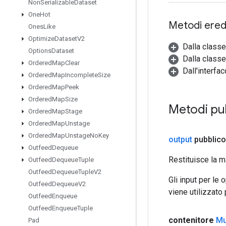
Non
Serializable
Dataset
One
Hot
Metodi eredi
Ones
Like
Optimize
Dataset
V2
Dalla class
Options
Dataset
Dalla classe
Ordered
Map
Clear
Dall'interfa
Ordered
Map
Incomplete
Size
Ordered
Map
Peek
Ordered
Map
Size
Metodi pub
Ordered
Map
Stage
Ordered
Map
Unstage
Ordered
Map
Unstage
No
Key
output
pubblico
Outfeed
Dequeue
Restituisce la m
Outfeed
Dequeue
Tuple
Outfeed
Dequeue
Tuple
V2
Gli input per le
Outfeed
Dequeue
V2
viene utilizzato
Outfeed
Enqueue
Outfeed
Enqueue
Tuple
contenitore
Mu
Pad