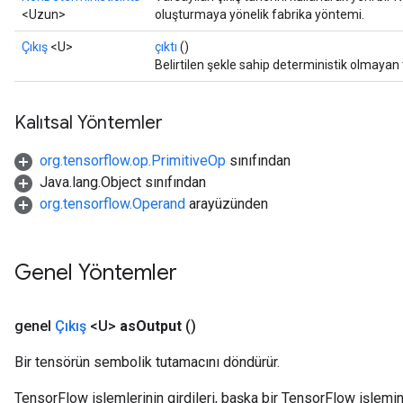
<Uzun>
oluşturmaya yönelik fabrika yöntemi.
Çıkış
<U>
çıktı
()
Belirtilen şekle sahip deterministik olmayan
Kalıtsal Yöntemler
org.tensorflow.op.PrimitiveOp
sınıfından
Java.lang.Object sınıfından
org.tensorflow.Operand
arayüzünden
Genel Yöntemler
genel
Çıkış
<U>
as
Output
()
Bir tensörün sembolik tutamacını döndürür.
TensorFlow işlemlerinin girdileri, başka bir TensorFlow işleminin