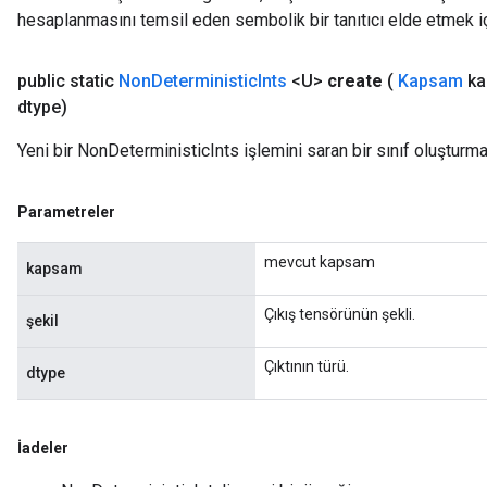
hesaplanmasını temsil eden sembolik bir tanıtıcı elde etmek için
ize
public static
Non
Deterministic
Ints
<U>
create
(
Kapsam
ka
dtype)
Yeni bir NonDeterministicInts işlemini saran bir sınıf oluşturma
Requantize
ize
Parametreler
AndReluAndRequantize
u
mevcut kapsam
kapsam
uAndRequantize
Çıkış tensörünün şekli.
şekil
AndRelu
Çıktının türü.
dtype
AndReluAndRequantize
ize
İadeler
Requantize