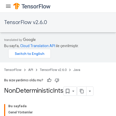
TensorFlow v2.6.0
Bu sayfa,
Cloud Translation API
ile çevrilmiştir.
TensorFlow
API
TensorFlow v2.6.0
Java
Bu size yardımcı oldu mu?
Non
Deterministic
Ints
Bu sayfada
Genel Yöntemler