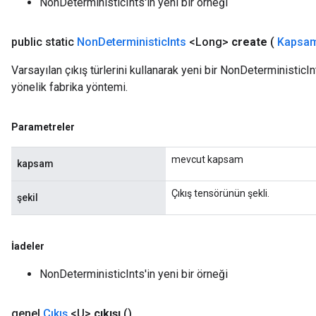
NonDeterministicInts'in yeni bir örneği
ize
public static
Non
Deterministic
Ints
<Long>
create
(
Kapsam
Varsayılan çıkış türlerini kullanarak yeni bir NonDeterministicIn
yönelik fabrika yöntemi.
Parametreler
mevcut kapsam
kapsam
Çıkış tensörünün şekli.
şekil
İadeler
NonDeterministicInts'in yeni bir örneği
genel
Çıkış
<U>
çıkışı
()