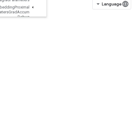
Retrieve
TPUEmbedding
Proximal
Adagrad
Parameters
Grad
Accum
Debug
Retrieve
TPUEmbedding
Proximal
Yogi
Parameters
Retrieve
TPUEmbedding
Proximal
Yogi
Parameters
Grad
Accum
Debug
Retrieve
TPUEmbedding
RMSProp
Parameters
Retrieve
TPUEmbedding
RMSProp
Parameters
Grad
Accum
Debug
Retrieve
TPUEmbedding
Stochastic
Gradient
Descent
Parameters
Retrieve
TPUEmbedding
Stochastic
Gradient
Descent
Parameters
Grad
Accum
Debug
Reverse
Reverse
Sequence
Risc
Abs
Risc
Add