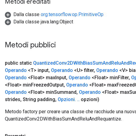
Metodi ereditati
Dalla classe
org.tensorflow.op.PrimitiveOp
Dalla classe java.lang.Object
Metodi pubblici
public static
Quantized
Conv2DWith
Bias
Sum
And
Relu
And
Re
Operando
<T> input
,
Operando
<U> filter
,
Operando
<V> bia
Operando
<Float> max
Input
,
Operando
<Float> min
Filter
,
O
<Float> min
Freezed
Output
,
Operando
<Float> max
Freezed
Operando
<Float> min
Summand
,
Operando
<Float> max
Su
strides
,
String padding
,
Opzioni
.
.
.
opzioni)
Metodo factory per creare una classe che racchiude una nuov
QuantizedConv2DWithBiasSumAndReluAndRequantize.