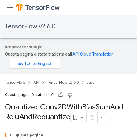
TensorFlow v2.6.0
Questa pagina è stata tradotta dall'
API Cloud Translation
.
ize
TensorFlow
API
TensorFlow v2.6.0
Java
Questa pagina è stata utile?
Requantize
Quantized
Conv2DWith
Bias
Sum
And
ize
Relu
And
Requantize
AndReluAndRequantize
u
uAndRequantize
Su questa pagina