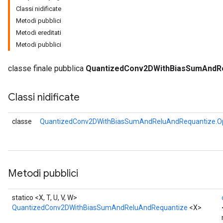
Classi nidificate
Metodi pubblici
Metodi ereditati
Metodi pubblici
AndRelu
AndReluAndRequantize
classe finale pubblica
QuantizedConv2DWithBiasSumAndR
ize
Classi nidificate
Requantize
ize
classe
QuantizedConv2DWithBiasSumAndReluAndRequantize.Op
Metodi pubblici
statico <X, T, U, V, W>
QuantizedConv2DWithBiasSumAndReluAndRequantize
<X>