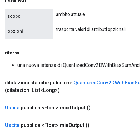
Parametri
ambito attuale
scopo
trasporta valori di attributi opzionali
opzioni
ritorna
una nuova istanza di QuantizedConv2DWithBiasSumAn
dilatazioni
statiche pubbliche
Quantized
Conv2DWith
Bias
S
(dilatazioni List<Long>)
Uscita
pubblica <Float>
max
Output
()
Uscita
pubblica <Float>
min
Output
()
m
rs