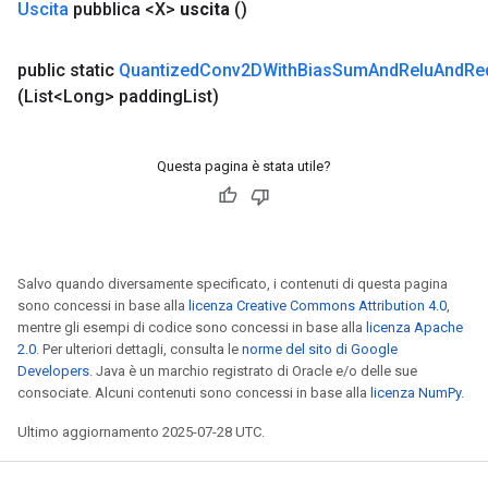
Uscita
pubblica <X>
uscita
()
ersGradAccumDebug
eters
public static
Quantized
Conv2DWith
Bias
Sum
And
Relu
And
Re
metersGradAccumDebug
(List<Long> padding
List)
ters
metersGradAccumDebug
ropParameters
Questa pagina è stata utile?
s
ersGradAccumDebug
atorParameters
imatorParametersGradAccumDebug
Salvo quando diversamente specificato, i contenuti di questa pagina
ghtParameters
sono concessi in base alla
licenza Creative Commons Attribution 4.0
,
meters
mentre gli esempi di codice sono concessi in base alla
licenza Apache
ametersGradAccumDebug
2.0
. Per ulteriori dettagli, consulta le
norme del sito di Google
adParameters
Developers
. Java è un marchio registrato di Oracle e/o delle sue
radParametersGradAccumDebug
consociate. Alcuni contenuti sono concessi in base alla
licenza NumPy
.
rameters
Ultimo aggiornamento 2025-07-28 UTC.
ParametersGradAccumDebug
eters