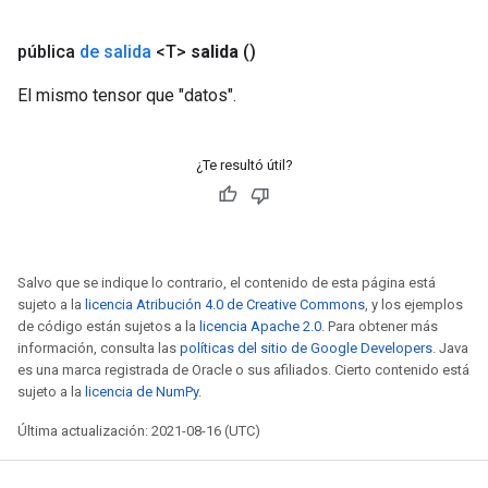
eters
metersGradAccumDebug
pública
de salida
<T>
salida
()
ientDescentParameters
El mismo tensor que "datos".
dientDescentParametersGradAccumDebug
¿Te resultó útil?
Salvo que se indique lo contrario, el contenido de esta página está
sujeto a la
licencia Atribución 4.0 de Creative Commons
, y los ejemplos
de código están sujetos a la
licencia Apache 2.0
. Para obtener más
información, consulta las
políticas del sitio de Google Developers
. Java
es una marca registrada de Oracle o sus afiliados. Cierto contenido está
sujeto a la
licencia de NumPy
.
Última actualización: 2021-08-16 (UTC)