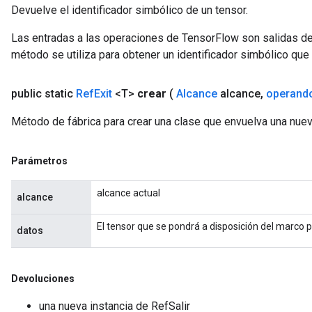
Devuelve el identificador simbólico de un tensor.
rs
Las entradas a las operaciones de TensorFlow son salidas de
ersGradAccumDebug
método se utiliza para obtener un identificador simbólico que 
eters
metersGradAccumDebug
ters
public static
Ref
Exit
<T>
crear
(
Alcance
alcance
,
operand
metersGradAccumDebug
Método de fábrica para crear una clase que envuelva una nuev
ropParameters
s
ersGradAccumDebug
Parámetros
atorParameters
imatorParametersGradAccumDebug
alcance actual
alcance
ghtParameters
meters
El tensor que se pondrá a disposición del marco 
datos
ametersGradAccumDebug
adParameters
radParametersGradAccumDebug
Devoluciones
rameters
una nueva instancia de RefSalir
ParametersGradAccumDebug