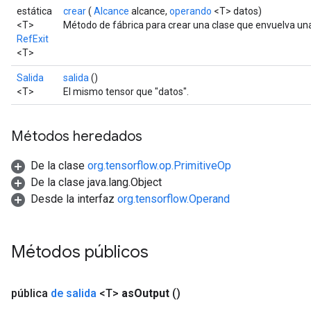
estática
crear
(
Alcance
alcance,
operando
<T> datos)
<T>
Método de fábrica para crear una clase que envuelva una
RefExit
<T>
Salida
salida
()
<T>
El mismo tensor que "datos".
Métodos heredados
De la clase
org.tensorflow.op.PrimitiveOp
De la clase java.lang.Object
Desde la interfaz
org.tensorflow.Operand
Métodos públicos
pública
de salida
<T>
as
Output
()
m