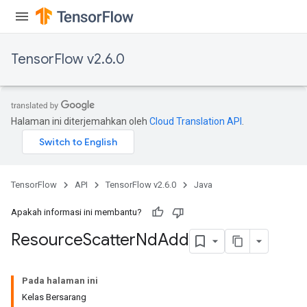
TensorFlow v2.6.0
Halaman ini diterjemahkan oleh
Cloud Translation API
.
TensorFlow
API
TensorFlow v2.6.0
Java
Apakah informasi ini membantu?
Resource
Scatter
Nd
Add
Pada halaman ini
Kelas Bersarang