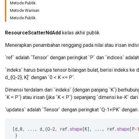
Metode Publik
Metode Warisan
Metode Publik
ResourceScatterNdAdd
kelas akhir publik
Menerapkan penambahan renggang pada nilai atau irisan indivi
`ref` adalah `Tensor` dengan peringkat `P` dan `indices` adala
m
`indeks` harus berupa tensor bilangan bulat, berisi indeks ke dal
d_{Q-2}, K]` dengan `0 < K <= P`.
rs
ersGradAccumDebug
Dimensi terdalam dari `indeks` (dengan panjang `K`) berhubu
eters
`K = P`) atau irisan (jika `K < P`) sepanjang `dimensi ke-K` dari 
metersGradAccumDebug
`updates` adalah `Tensor` dengan peringkat `Q-1+PK` dengan 
ters
metersGradAccumDebug
ropParameters
[
d_0
,
...,
d_
{
Q
-
2
,
ref
.
shape
[
K
]
,
...,
ref
.
shape
[
P
-
s
}