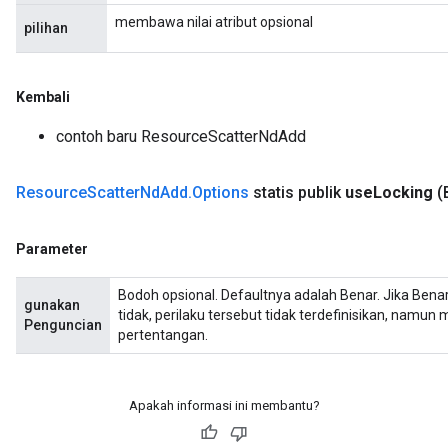
membawa nilai atribut opsional
pilihan
Kembali
contoh baru ResourceScatterNdAdd
Resource
Scatter
Nd
Add
.
Options
statis publik
use
Locking
(
Parameter
Bodoh opsional. Defaultnya adalah Benar. Jika Benar,
gunakan
tidak, perilaku tersebut tidak terdefinisikan, namun
Penguncian
pertentangan.
Apakah informasi ini membantu?