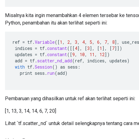
ersGradAccumDebug
atorParameters
Misalnya kita ingin menambahkan 4 elemen tersebar ke tensor
imatorParametersGradAccumDebug
Python, penambahan itu akan terlihat seperti ini:
ghtParameters
meters
ametersGradAccumDebug
ref
=
tf
.
Variable
(
[
1
,
2
,
3
,
4
,
5
,
6
,
7
,
8
]
,
use_re
adParameters
indices
=
tf
.
constant
(
[[
4
]
,
[
3
]
,
[
1
]
,
[
7
]]
)
updates
=
tf
.
constant
(
[
9
,
10
,
11
,
12
]
)
radParametersGradAccumDebug
add
=
tf
.
scatter_nd_add
(
ref
,
indices
,
updates
)
rameters
with
tf
.
Session
()
as
sess
:
ParametersGradAccumDebug
print
sess
.
run
(
add
)
eters
metersGradAccumDebug
ientDescentParameters
Pembaruan yang dihasilkan untuk ref akan terlihat seperti ini:
dientDescentParametersGradAccumDebug
[1, 13, 3, 14, 14, 6, 7, 20]
Lihat `tf.scatter_nd` untuk detail selengkapnya tentang cara m