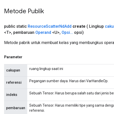
Metode Publik
public static
Resource
Scatter
Nd
Add
create
( Lingkup
caku
<T>
,
pembaruan
Operand
<U>
,
Opsi
.
.
.
opsi)
Metode pabrik untuk membuat kelas yang membungkus opera
Parameter
ruang lingkup saat ini
cakupan
Pegangan sumber daya. Harus dari VarHandleOp.
referensi
Sebuah Tensor. Harus berupa salah satu dari jenis beri
indeks
Sebuah Tensor. Harus memiliki tipe yang sama denga
pembaruan
referensi.