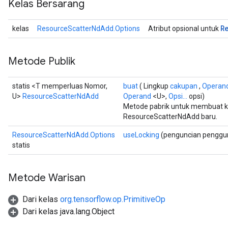
Kelas Bersarang
R
kelas
ResourceScatterNdAdd.Options
Atribut opsional untuk
Metode Publik
statis <T memperluas Nomor,
buat
( Lingkup
cakupan
,
Operan
U>
ResourceScatterNdAdd
Operand
<U>,
Opsi...
opsi)
Metode pabrik untuk membuat 
ResourceScatterNdAdd baru.
ResourceScatterNdAdd.Options
useLocking
(penguncian penggu
statis
Metode Warisan
Dari kelas
org.tensorflow.op.PrimitiveOp
Dari kelas java.lang.Object