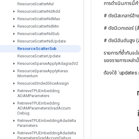
การดำเนินการนี้
Resource
Scatter
Mul
Resource
Scatter
Nd
Add
# ดัชนีสเกลาร์อ้างอิ
Resource
Scatter
Nd
Max
Resource
Scatter
Nd
Min
# ดัชนีเวกเตอร์ (สำ
Resource
Scatter
Nd
Sub
# ดัชนีอันดับสูง (สำหร
Resource
Scatter
Nd
Update
Resource
Scatter
Sub
รายการที่ซ้ำกันจะ
Resource
Scatter
Update
ของรายการเหล่านั้
Resource
Sparse
Apply
Adagrad
V2
Resource
Sparse
Apply
Keras
ต้องใช้ `updates
Momentum
Resource
Strided
Slice
Assign
Retrieve
TPUEmbedding
ADAMParameters
Retrieve
TPUEmbedding
ADAMParameters
Grad
Accum
Debug
Retrieve
TPUEmbedding
Adadelta
Parameters
Retrieve
TPUEmbedding
Adadelta
Parameters
Grad
Accum
Debug