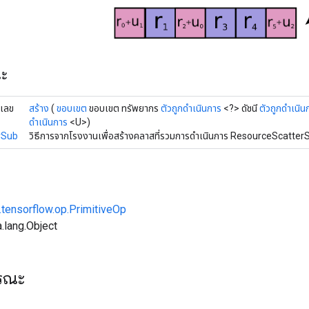
ณะ
ยเลข
สร้าง
(
ขอบเขต
ขอบเขต ทรัพยากร
ตัวถูกดำเนินการ
<?> ดัชนี
ตัวถูกดำเนิน
ดำเนินการ
<U>)
rSub
วิธีการจากโรงงานเพื่อสร้างคลาสที่รวมการดำเนินการ ResourceScatterS
.tensorflow.op.PrimitiveOp
.lang.Object
ารณะ