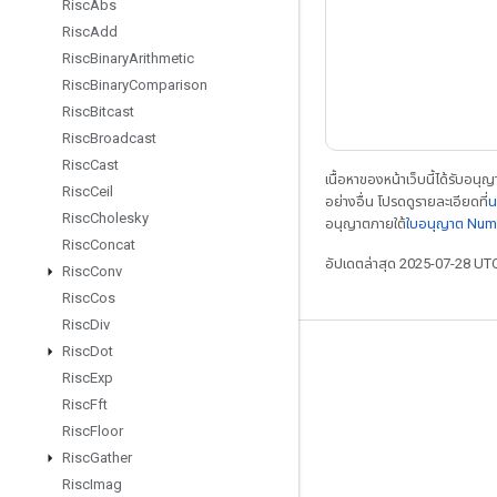
Risc
Abs
Risc
Add
Risc
Binary
Arithmetic
Risc
Binary
Comparison
Risc
Bitcast
Risc
Broadcast
Risc
Cast
เนื้อหาของหน้าเว็บนี้ได้รับอนุ
Risc
Ceil
อย่างอื่น โปรดดูรายละเอียดที่
น
Risc
Cholesky
อนุญาตภายใต้
ใบอนุญาต Num
Risc
Concat
อัปเดตล่าสุด 2025-07-28 UT
Risc
Conv
Risc
Cos
Risc
Div
Risc
Dot
เชื่อมต่อเสมอ
Risc
Exp
บล็อก
Risc
Fft
Risc
Floor
ฟอรัม
Risc
Gather
GitHub
Risc
Imag