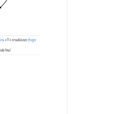
การ
<T> การอัปเดต
ตัวถูก
ub ใหม่