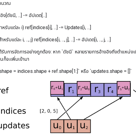
คำนวณ
ง[ดัชนี, ...] -= อัปเดต[...]
หรับแต่ละ i) ref[indices[i], ...] -= Updates[i, ...]
ับแต่ละ i, ..., j) ref[indices[i, ..., j], ...] -= อัปเดต[i, ..., j, ...]
ได้รับการจัดการอย่างถูกต้อง: หาก `ดัชนี` หลายรายการอ้างอิงถึงตำแหน่งเ
นก็จะเพิ่มเข้ามา
.shape = indices.shape + ref.shape[1:]` หรือ `updates.shape = []`