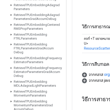
Retrieve
TPUEmbedding
Adagrad
Parameters
Retrieve
TPUEmbedding
Adagrad
Parameters
Grad
Accum
Debug
Retrieve
TPUEmbedding
Centered
วิธีการสาธาร
RMSProp
Parameters
Retrieve
TPUEmbedding
FTRLParameters
คงที่ <T ขยายหมา
U>
Retrieve
TPUEmbedding
FTRLParameters
Grad
Accum
ResourceScatte
Debug
Retrieve
TPUEmbedding
Frequency
Estimator
Parameters
วิธีการสืบทอด
Retrieve
TPUEmbedding
Frequency
Estimator
Parameters
Grad
Accum
จากคลาส
org
Debug
จากคลาส java
Retrieve
TPUEmbedding
MDLAdagrad
Light
Parameters
Retrieve
TPUEmbedding
Momentum
Parameters
วิธีการสาธ
Retrieve
TPUEmbedding
Momentum
Parameters
Grad
Accum
Debug