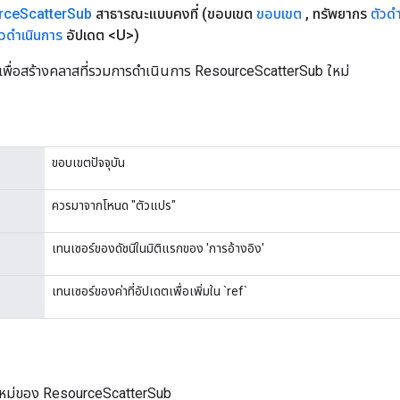
rce
Scatter
Sub
สาธารณะแบบคงที่
(ขอบเขต
ขอบเขต
,
ทรัพยากร
ตัวด
ัวดำเนินการ
อัปเดต <U>)
เพื่อสร้างคลาสที่รวมการดำเนินการ ResourceScatterSub ใหม่
ขอบเขตปัจจุบัน
ควรมาจากโหนด "ตัวแปร"
เทนเซอร์ของดัชนีในมิติแรกของ 'การอ้างอิง'
เทนเซอร์ของค่าที่อัปเดตเพื่อเพิ่มใน `ref`
ใหม่ของ ResourceScatterSub