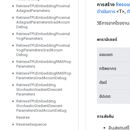
การสร้าง
Resou
Retrieve
TPUEmbedding
Proximal
Adagrad
Parameters
ดำเนินการ
<T>
,
ต
Retrieve
TPUEmbedding
Proximal
Adagrad
Parameters
Grad
Accum
วิธีการจากโรงงาน
Debug
Retrieve
TPUEmbedding
Proximal
Yogi
Parameters
พารามิเตอร์
Retrieve
TPUEmbedding
Proximal
Yogi
Parameters
Grad
Accum
ขอบเขต
Debug
Retrieve
TPUEmbedding
RMSProp
Parameters
ทรัพยากร
Retrieve
TPUEmbedding
RMSProp
Parameters
Grad
Accum
Debug
ดัชนี
Retrieve
TPUEmbedding
Stochastic
Gradient
Descent
Parameters
อัปเดต
Retrieve
TPUEmbedding
Stochastic
Gradient
Descent
Parameters
Grad
Accum
Debug
การส่งคืน
Reverse
Reverse
Sequence
อินสแตนซ์