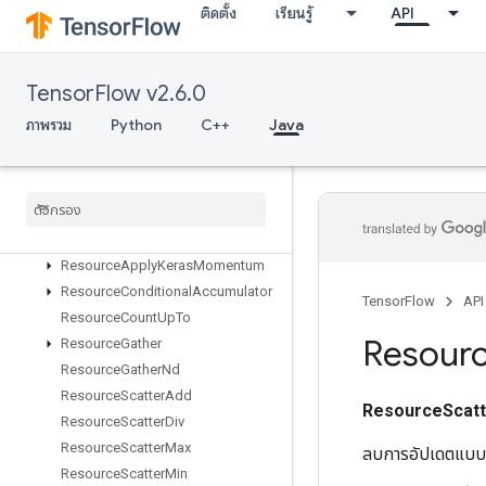
ติดตั้ง
เรียนรู้
API
ResourceAccumulatorApplyGradi
ent
ResourceAccumulatorNumAccum
ulated
TensorFlow v2.6.0
ResourceAccumulatorSetGlobalS
ภาพรวม
Python
C++
Java
tep
Resource
Accumulator
Take
Gradient
Resource
Apply
Adagrad
V2
Resource
Apply
Adam
With
Amsgrad
Resource
Apply
Keras
Momentum
Resource
Conditional
Accumulator
TensorFlow
API
Resource
Count
Up
To
Resour
Resource
Gather
Resource
Gather
Nd
Resource
Scatter
Add
ResourceScat
Resource
Scatter
Div
Resource
Scatter
Max
ลบการอัปเดตแบบก
Resource
Scatter
Min