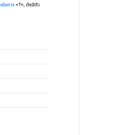
ำเนินการ
<?>
,
ดัชนีตัว