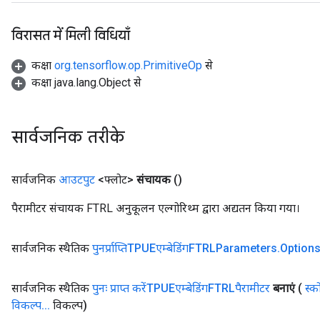
विरासत में मिली विधियाँ
कक्षा
org.tensorflow.op.PrimitiveOp
से
कक्षा java.lang.Object से
सार्वजनिक तरीके
सार्वजनिक
आउटपुट
<फ्लोट>
संचायक
()
पैरामीटर संचायक FTRL अनुकूलन एल्गोरिथ्म द्वारा अद्यतन किया गया।
सार्वजनिक स्थैतिक
पुनर्प्राप्तिTPUEएम्बेडिंगFTRLParameters
.
Option
सार्वजनिक स्थैतिक
पुनः प्राप्त करेंTPUEएम्बेडिंगFTRLपैरामीटर
बनाएं
(
स्क
विकल्प
.
.
.
विकल्प)