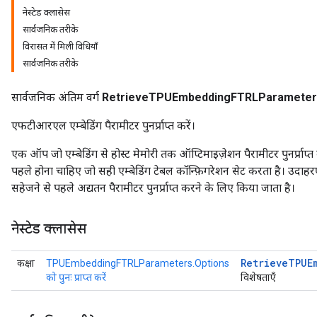
नेस्टेड क्लासेस
सार्वजनिक तरीके
ersGradAccumDebug
विरासत में मिली विधियाँ
atorParameters
सार्वजनिक तरीके
imatorParametersGradAccumDebug
ghtParameters
सार्वजनिक अंतिम वर्ग
RetrieveTPUEmbeddingFTRLParameter
meters
ametersGradAccumDebug
एफटीआरएल एम्बेडिंग पैरामीटर पुनर्प्राप्त करें।
adParameters
radParametersGradAccumDebug
एक ऑप जो एम्बेडिंग से होस्ट मेमोरी तक ऑप्टिमाइज़ेशन पैरामीटर पुनर्प्राप्
rameters
पहले होना चाहिए जो सही एम्बेडिंग टेबल कॉन्फ़िगरेशन सेट करता है। उद
ParametersGradAccumDebug
सहेजने से पहले अद्यतन पैरामीटर पुनर्प्राप्त करने के लिए किया जाता है।
eters
metersGradAccumDebug
नेस्टेड क्लासेस
ientDescentParameters
dientDescentParametersGradAccumDebug
Retrieve
TPUE
कक्षा
TPUEmbeddingFTRLParameters.Options
को पुनः प्राप्त करें
विशेषताएँ