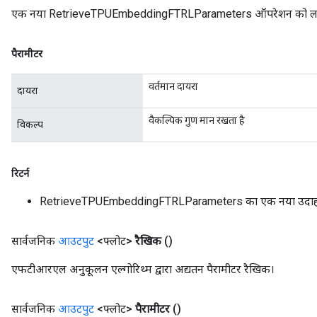
एक नया RetrieveTPUEmbeddingFTRLParameters ऑपरेशन को लपेटकर
पैरामीटर
वर्तमान दायरा
दायरा
वैकल्पिक गुण मान रखता है
विकल्प
रिटर्न
RetrieveTPUEmbeddingFTRLParameters का एक नया उदा
सार्वजनिक
आउटपुट
<फ्लोट>
रैखिक
()
एफटीआरएल अनुकूलन एल्गोरिथ्म द्वारा अद्यतन पैरामीटर रैखिक।
सार्वजनिक
आउटपुट
<फ्लोट>
पैरामीटर
()