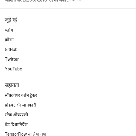
आखिरी बार 2025-07-28 (UTC) को अपडेट किया गया.
जुड़े रहें
ब्लॉग
फ़ोरम
GitHub
Twitter
YouTube
सहायता
सॉफ़्टवेयर वर्शन ट्रैकर
प्रॉडक्ट की जानकारी
स्टैक ओवरफ़्लो
ब्रैंड दिशानिर्देश
TensorFlow से लिया गया