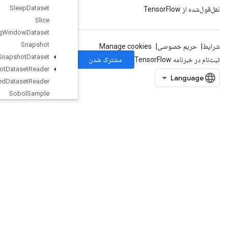
Sleep
Dataset
Slice
Sliding
Window
Dataset
Snapshot
Snapshot
Dataset
Snapshot
Dataset
Reader
Snapshot
Nested
Dataset
Reader
Sobol
Sample
SpaceToBatchNd
SparseApplyAdagradV2
SparseBincount
SparseCountSparseOutput
SparseCrossHashed
SparseCrossV2
SparseMatrixAdd
SparseMatrixMatMul
SparseMatrixMul
SparseMatrixNNZ
SparseMatrixOrderingAMD