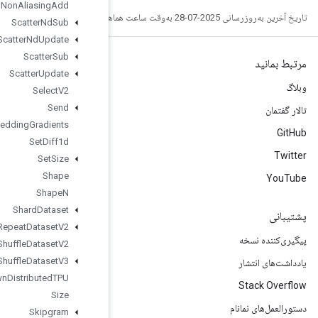
Scatter
Nd
Non
Aliasing
Add
Scatter
Nd
Sub
Scatter
Nd
Update
Scatter
Sub
Scatter
Update
Select
V2
Send
Send
TPUEmbedding
Gradients
Set
Diff1d
Set
Size
Shape
Shape
N
Shard
Dataset
Shuffle
And
Repeat
Dataset
V2
Shuffle
Dataset
V2
Shuffle
Dataset
V3
Shutdown
Distributed
TPU
Size
Skipgram