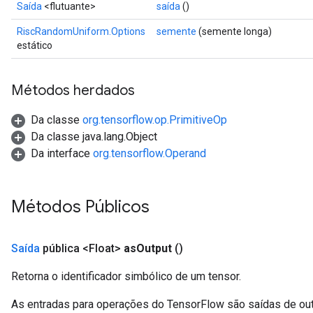
Saída
<flutuante>
saída
()
RiscRandomUniform.Options
semente
(semente longa)
estático
Métodos herdados
Da classe
org.tensorflow.op.PrimitiveOp
Da classe java.lang.Object
Da interface
org.tensorflow.Operand
Métodos Públicos
Saída
pública <Float>
as
Output
()
Retorna o identificador simbólico de um tensor.
As entradas para operações do TensorFlow são saídas de ou