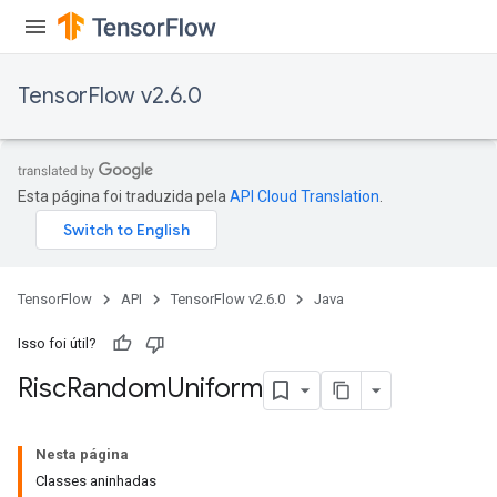
TensorFlow v2.6.0
Esta página foi traduzida pela
API Cloud Translation
.
TensorFlow
API
TensorFlow v2.6.0
Java
Isso foi útil?
Risc
Random
Uniform
Nesta página
Classes aninhadas