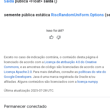
Saída
pública <Float>
saída
()
semente
pública estática
Risc
Random
Uniform
.
Options
(s
Isso foi útil?
Exceto no caso de indicação contrária, o conteúdo desta página é
licenciado de acordo com a
Licença de atribuição 4.0 do Creative
Commons
, e as amostras de código são licenciadas de acordo com a
Licença Apache 2.0
. Para mais detalhes, consulte as
políticas do site do
Google Developers
. Java é uma marca registrada da Oracle e/ou
afiliadas. Alguns conteúdos são licenciados com a
licença numpy
.
Última atualização 2025-07-28 UTC.
Permanecer conectado