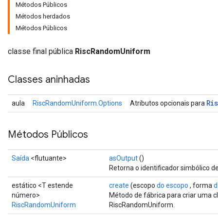
Métodos Públicos
Métodos herdados
Métodos Públicos
classe final pública
RiscRandomUniform
Classes aninhadas
Ri
aula
RiscRandomUniform.Options
Atributos opcionais para
Métodos Públicos
Saída
<flutuante>
asOutput
()
Retorna o identificador simbólico d
estático <T estende
create
(escopo
do escopo
, forma
d
número>
Método de fábrica para criar uma 
RiscRandomUniform
RiscRandomUniform.