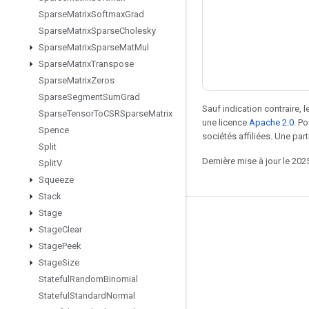
Sparse
Matrix
Softmax
Grad
Sparse
Matrix
Sparse
Cholesky
Sparse
Matrix
Sparse
Mat
Mul
Sparse
Matrix
Transpose
Sparse
Matrix
Zeros
Sparse
Segment
Sum
Grad
Sauf indication contraire, 
Sparse
Tensor
To
CSRSparse
Matrix
une licence
Apache 2.0
. P
Spence
sociétés affiliées. Une part
Split
Dernière mise à jour le 202
Split
V
Squeeze
Stack
Stage
Rester connecté
Stage
Clear
Blog
Stage
Peek
Stage
Size
Forum
Stateful
Random
Binomial
GitHub
Stateful
Standard
Normal