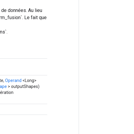
e de données. Au lieu
orm_fusion`. Le fait que
ns`.
te,
Operand
<Long>
ape
> outputShapes)
ération