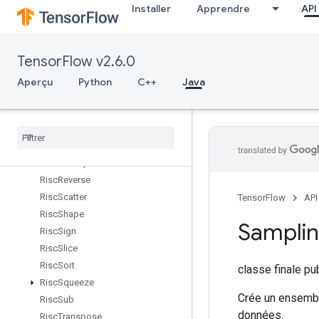
Installer
Apprendre
API
RiscMul
RiscNeg
RiscPad
TensorFlow v2.6.0
RiscPool
RiscPow
Aperçu
Python
C++
Java
RiscRandomUniform
Risc
Real
Risc
Reduce
Risc
Rem
Risc
Reshape
Risc
Reverse
Risc
Scatter
TensorFlow
API
Risc
Shape
Sampli
Risc
Sign
Risc
Slice
Risc
Sort
classe finale p
Risc
Squeeze
Crée un ensembl
Risc
Sub
données.
Risc
Transpose