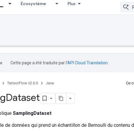
Écosystème
Plus
Cette page a été traduite par l'
API Cloud Translation
.
TensorFlow v2.6.0
Java
Ce co
ng
Dataset
ublique
SamplingDataset
e de données qui prend un échantillon de Bernoulli du contenu 