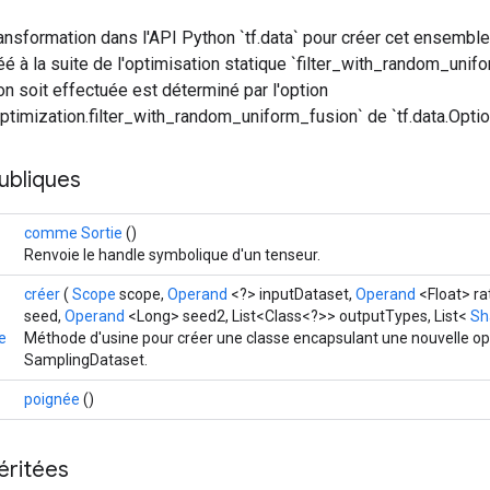
transformation dans l'API Python `tf.data` pour créer cet ensembl
créé à la suite de l'optimisation statique `filter_with_random_unif
on soit effectuée est déterminé par l'option
timization.filter_with_random_uniform_fusion` de `tf.data.Optio
ubliques
comme Sortie
()
Renvoie le handle symbolique d'un tenseur.
créer
(
Scope
scope,
Operand
<?> inputDataset,
Operand
<Float> ra
seed,
Operand
<Long> seed2, List<Class<?>> outputTypes, List<
Sh
e
Méthode d'usine pour créer une classe encapsulant une nouvelle op
SamplingDataset.
poignée
()
éritées