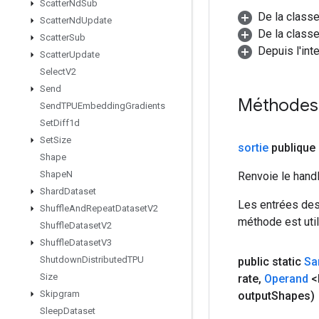
Scatter
Nd
Sub
De la class
Scatter
Nd
Update
De la classe
Scatter
Sub
Depuis l'int
Scatter
Update
Select
V2
Send
Méthodes 
Send
TPUEmbedding
Gradients
Set
Diff1d
Set
Size
sortie
publique 
Shape
Shape
N
Renvoie le hand
Shard
Dataset
Les entrées des
Shuffle
And
Repeat
Dataset
V2
méthode est util
Shuffle
Dataset
V2
Shuffle
Dataset
V3
Shutdown
Distributed
TPU
public static
Sa
Size
rate
,
Operand
<
Skipgram
output
Shapes)
Sleep
Dataset