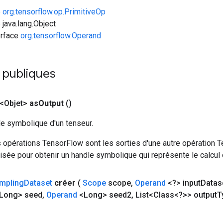
e
org.tensorflow.op.PrimitiveOp
 java.lang.Object
erface
org.tensorflow.Operand
publiques
<Objet>
as
Output
()
le symbolique d'un tenseur.
 opérations TensorFlow sont les sorties d'une autre opération T
isée pour obtenir un handle symbolique qui représente le calcul d
mpling
Dataset
créer
(
Scope
scope
,
Operand
<?> input
Datas
Long> seed
,
Operand
<Long> seed2
,
List<Class<?>> output
T