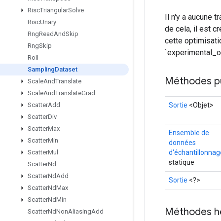
Risc
Triangular
Solve
Il n'y a aucune 
Risc
Unary
de cela, il est 
Rng
Read
And
Skip
cette optimisati
Rng
Skip
`experimental_op
Roll
Sampling
Dataset
Méthodes p
Scale
And
Translate
Scale
And
Translate
Grad
Sortie
<Objet>
Scatter
Add
Scatter
Div
Scatter
Max
Ensemble de
Scatter
Min
données
d'échantillonnag
Scatter
Mul
statique
Scatter
Nd
Scatter
Nd
Add
Sortie
<?>
Scatter
Nd
Max
Scatter
Nd
Min
Méthodes h
Scatter
Nd
Non
Aliasing
Add