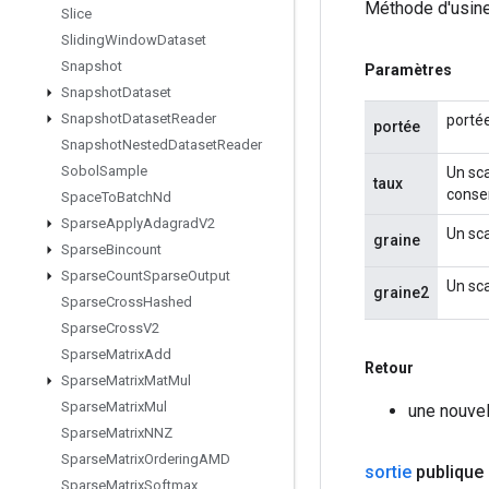
Méthode d'usine
Slice
Sliding
Window
Dataset
Snapshot
Paramètres
Snapshot
Dataset
Snapshot
Dataset
Reader
portée
portée
Snapshot
Nested
Dataset
Reader
Sobol
Sample
Un sca
taux
conse
Space
To
Batch
Nd
Sparse
Apply
Adagrad
V2
Un sca
graine
Sparse
Bincount
Sparse
Count
Sparse
Output
Un sca
graine2
Sparse
Cross
Hashed
Sparse
Cross
V2
Sparse
Matrix
Add
Retour
Sparse
Matrix
Mat
Mul
Sparse
Matrix
Mul
une nouve
Sparse
Matrix
NNZ
Sparse
Matrix
Ordering
AMD
sortie
publique
Sparse
Matrix
Softmax