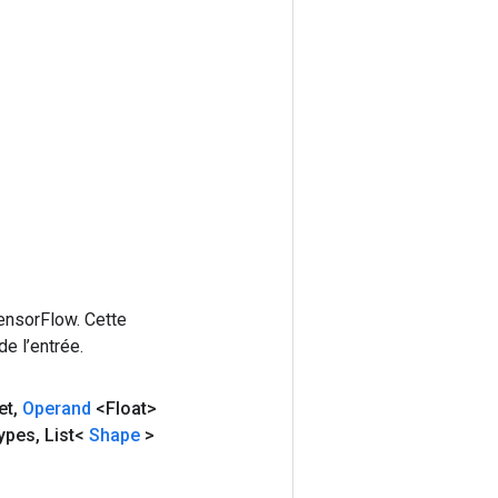
ensorFlow. Cette
e l’entrée.
et
,
Operand
<Float>
ypes
,
List<
Shape
>