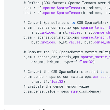
#
Define
(
COO
format
)
Sparse
Tensors
over
N
a_st
=
tf
.
sparse
.
SparseTensor
(
a_indices
,
a_
b_st
=
tf
.
sparse
.
SparseTensor
(
b_indices
,
b_
#
Convert
SparseTensors
to
CSR
SparseMatrix
a_sm
=
sparse_csr_matrix_ops
.
sparse_tensor_
a_st
.
indices
,
a_st
.
values
,
a_st
.
dense_sh
b_sm
=
sparse_csr_matrix_ops
.
sparse_tensor_
b_st
.
indices
,
b_st
.
values
,
b_st
.
dense_sh
#
Compute
the
CSR
SparseMatrix
matrix
multi
c_sm
=
sparse_csr_matrix_ops
.
sparse_matrix_
a
=
a_sm
,
b
=
b_sm
,
type
=
tf
.
float32
)
#
Convert
the
CSR
SparseMatrix
product
to
a
c_sm_dense
=
sparse_csr_matrix_ops
.
csr_spar
c_sm
,
tf
.
float32
)
#
Evaluate
the
dense
Tensor
value
c_sm_dense_value
=
sess
.
run
(
c_sm_dense
)