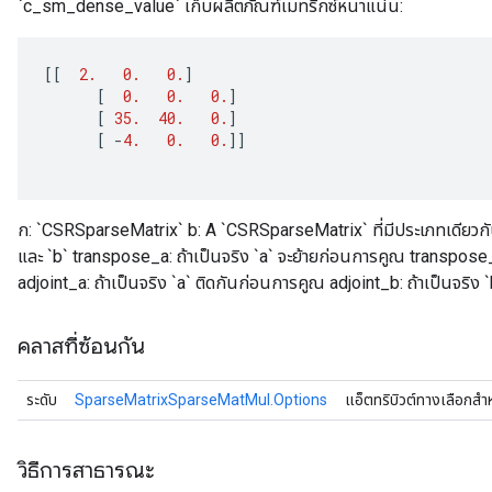
`c_sm_dense_value` เก็บผลิตภัณฑ์เมทริกซ์หนาแน่น:
[[
2.
0.
0.
]
[
0.
0.
0.
]
[
35.
40.
0.
]
[
-
4.
0.
0.
]]
ก: `CSRSparseMatrix` b: A `CSRSparseMatrix` ที่มีประเภทเดียวกัน
และ `b` transpose_a: ถ้าเป็นจริง `a` จะย้ายก่อนการคูณ transpose_b
adjoint_a: ถ้าเป็นจริง `a` ติดกันก่อนการคูณ adjoint_b: ถ้าเป็นจริง
คลาสที่ซ้อนกัน
ระดับ
SparseMatrixSparseMatMul.Options
แอ็ตทริบิวต์ทางเลือกสำ
วิธีการสาธารณะ