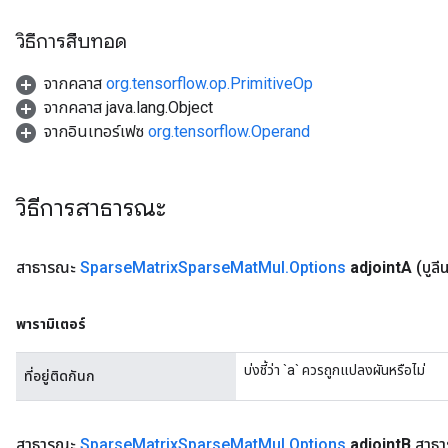
วิธีการสืบทอด
จากคลาส
org.tensorflow.op.PrimitiveOp
จากคลาส java.lang.Object
จากอินเทอร์เฟซ
org.tensorflow.Operand
วิธีการสาธารณะ
สาธารณะ
Sparse
Matrix
Sparse
Mat
Mul
.
Options
adjoint
A
(บูลี
พารามิเตอร์
บ่งชี้ว่า `a` ควรถูกแปลงผันหรือไม่
ที่อยู่ติดกันก
สาธารณะ
Sparse
Matrix
Sparse
Mat
Mul
.
Options
adjoint
B
สาธ