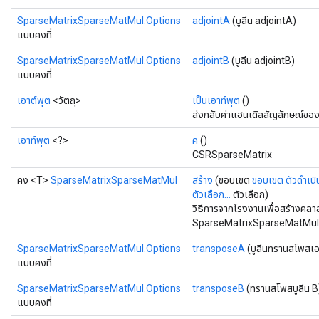
SparseMatrixSparseMatMul.Options
adjointA
(บูลีน adjointA)
แบบคงที่
SparseMatrixSparseMatMul.Options
adjointB
(บูลีน adjointB)
แบบคงที่
เอาต์พุต
<วัตถุ>
เป็นเอาท์พุต
()
ส่งกลับค่าแฮนเดิลสัญลักษณ์ของ
เอาท์พุต
<?>
ค
()
CSRSparseMatrix
คง <T>
SparseMatrixSparseMatMul
สร้าง
(ขอบเขต
ขอบเขต
ตัวดำเน
ตัวเลือก...
ตัวเลือก)
วิธีการจากโรงงานเพื่อสร้างคลา
x
SparseMatrixSparseMatMul 
SparseMatrixSparseMatMul.Options
transposeA
(บูลีนทรานสโพสเอ
แบบคงที่
SparseMatrixSparseMatMul.Options
transposeB
(ทรานสโพสบูลีน B
แบบคงที่