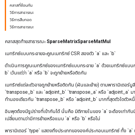
คลาสที่ซ้อนกัน
วิธีการสาธารณะ
วิธีการสืบทอด
วิธีการสาธารณะ
คลาสสุดท้ายสาธารณะ
SparseMatrixSparseMatMul
เมทริกซ์แบบกระจายจะคูณเมทริกซ์ CSR สองตัว `a` และ `b`
ดำเนินการคูณเมทริกซ์ของเมทริกซ์แบบกระจาย `a` ด้วยเมทริกซ์แบบกระ
b` เว้นแต่ว่า `a` หรือ `b` จะถูกย้ายหรือติดกัน
เมทริกซ์แต่ละตัวอาจถูกย้ายหรือติดกัน (ผันและย้าย) ตามพารามิเตอร์บู
`transpose_b` และ `adjoint_b` `transpose_a` หรือ `adjoint_a` มา
ทำนองเดียวกัน `transpose_b` หรือ `adjoint_b` มากที่สุดตัวใดตัวหนึ
อินพุตต้องมีรูปร่างที่เข้ากันได้ นั่นคือ มิติภายในของ `a` จะต้องเท่า
เปลี่ยนตามว่ามีการย้ายหรือแนบ `a` หรือ `b` หรือไม่
พารามิเตอร์ `type` แสดงถึงประเภทขององค์ประกอบเมทริกซ์ ทั้ง `a` แ