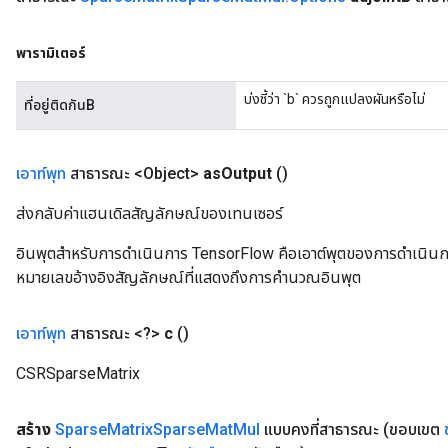
พารามิเตอร์
บ่งชี้ว่า `b` ควรถูกแปลงผันหรือไม่
ที่อยู่ติดกันB
เอาท์พุท
สาธารณะ <Object>
as
Output
()
ส่งกลับค่าแฮนเดิลสัญลักษณ์ของเทนเซอร์
อินพุตสำหรับการดำเนินการ TensorFlow คือเอาต์พุตของการดำเนินการ T
หมายเลขอ้างอิงสัญลักษณ์ที่แสดงถึงการคำนวณอินพุต
เอาท์พุท
สาธารณะ <?>
c
()
CSRSparseMatrix
สร้าง
Sparse
Matrix
Sparse
Mat
Mul
แบบคงที่สาธารณะ
(ขอบเขต