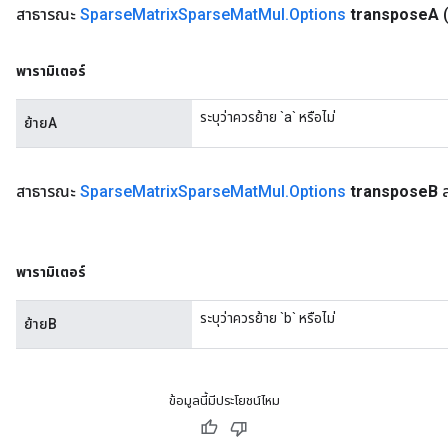
สาธารณะ
Sparse
Matrix
Sparse
Mat
Mul
.
Options
transpose
A
พารามิเตอร์
ระบุว่าควรย้าย `a` หรือไม่
ย้ายA
สาธารณะ
Sparse
Matrix
Sparse
Mat
Mul
.
Options
transpose
B
ส
พารามิเตอร์
ระบุว่าควรย้าย `b` หรือไม่
ย้ายB
ข้อมูลนี้มีประโยชน์ไหม