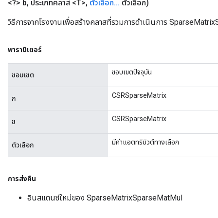
<?> b
,
ประเภทคลาส <T>
,
ตัวเลือก
.
.
.
ตัวเลือก)
วิธีการจากโรงงานเพื่อสร้างคลาสที่รวมการดำเนินการ SparseMatri
พารามิเตอร์
ขอบเขตปัจจุบัน
ขอบเขต
CSRSparseMatrix
ก
CSRSparseMatrix
ข
มีค่าแอตทริบิวต์ทางเลือก
ตัวเลือก
การส่งคืน
อินสแตนซ์ใหม่ของ SparseMatrixSparseMatMul