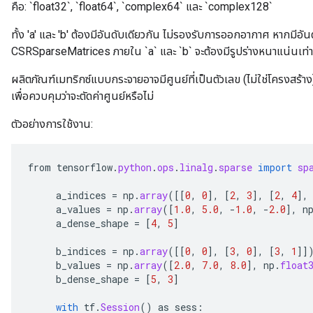
คือ: `float32`, `float64`, `complex64` และ `complex128`
ทั้ง 'a' และ 'b' ต้องมีอันดับเดียวกัน ไม่รองรับการออกอากาศ หากมีอัน
CSRSparseMatrices ภายใน `a` และ `b` จะต้องมีรูปร่างหนาแน่นเท่
ผลิตภัณฑ์เมทริกซ์แบบกระจายอาจมีศูนย์ที่เป็นตัวเลข (ไม่ใช่โครงสร้
เพื่อควบคุมว่าจะตัดค่าศูนย์หรือไม่
ตัวอย่างการใช้งาน:
from
tensorflow
.
python
.
ops
.
linalg
.
sparse
import
sp
a_indices
=
np
.
array
(
[[
0
,
0
]
,
[
2
,
3
]
,
[
2
,
4
]
,
a_values
=
np
.
array
(
[
1.0
,
5.0
,
-
1.0
,
-
2.0
]
,
n
a_dense_shape
=
[
4
,
5
]
b_indices
=
np
.
array
(
[[
0
,
0
]
,
[
3
,
0
]
,
[
3
,
1
]]
b_values
=
np
.
array
(
[
2.0
,
7.0
,
8.0
]
,
np
.
float
b_dense_shape
=
[
5
,
3
]
with
tf
.
Session
()
as
sess
: