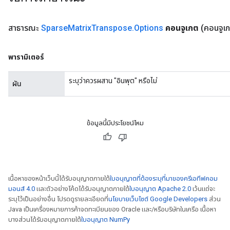
สาธารณะ
Sparse
Matrix
Transpose
.
Options
คอนจูเกต
(คอนจูเก
พารามิเตอร์
ระบุว่าควรผสาน "อินพุต" หรือไม่
ผัน
ข้อมูลนี้มีประโยชน์ไหม
เนื้อหาของหน้าเว็บนี้ได้รับอนุญาตภายใต้
ใบอนุญาตที่ต้องระบุที่มาของครีเอทีฟคอม
x
มอนส์ 4.0
และตัวอย่างโค้ดได้รับอนุญาตภายใต้
ใบอนุญาต Apache 2.0
เว้นแต่จะ
ระบุไว้เป็นอย่างอื่น โปรดดูรายละเอียดที่
นโยบายเว็บไซต์ Google Developers
ส่วน
Java เป็นเครื่องหมายการค้าจดทะเบียนของ Oracle และ/หรือบริษัทในเครือ เนื้อหา
บางส่วนได้รับอนุญาตภายใต้
ใบอนุญาต NumPy