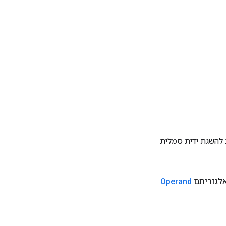
Tenso אחרת. שיטה זו משמשת להשגת ידית סמלית
לגוריתם
Operand