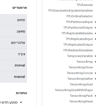
TPUExecute
פרמטרים
TPUExecute
And
Update
Variables
TPUOrdinal
Selector
תְחוּם
TPUPartitioned
Input
TPUPartitioned
Output
מַשׁאָב
TPUReplicate
Metadata
TPUReplicated
Input
אַלגוֹרִיתְם
TPUReplicated
Output
TPUReshard
Variables
צוּרָה
Temporary
Variable
Tensor
Array
minval
Tensor
Array
Close
Tensor
Array
Concat
maxval
Tensor
Array
Gather
Tensor
Array
Grad
Tensor
Array
Grad
With
Shape
החזרות
Tensor
Array
Pack
Tensor
Array
Read
מופע חדש של ulUniformInt