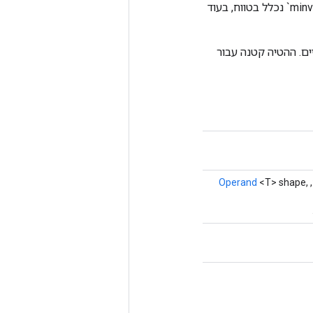
הערכים שנוצרו הם מספרים שלמים אחידים בטווח `[minval, maxval)`. הגבול התחתון `minval` נכלל בטווח, בעוד
 כן `maxval - minval` הוא חזקת שתיים. ההטיה קטנה עבור
Operand
<T> shape,