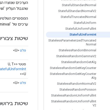
Stateful
Standard
Normal
שהגבול העליון `maxval` אינו נכלל.
Stateful
Standard
Normal
V2
Stateful
Truncated
Normal
Stateful
Uniform
ערכים של `maxval - minval` קטנים משמעותית מטווח הפלט (או `2^32` או `2^64`).
Stateful
Uniform
Full
Int
Stateful
Uniform
Int
שיטות ציבוריו
Stateless
Parameterized
Truncated
Normal
פלט
<U>
Stateless
Random
Binomial
Stateless
Random
Gamma
V2
Stateless
Random
Get
Alg
סטטי <U, T>
Stateless
Random
Get
Key
Counter
atefulUniformInt
<U>
Stateless
Random
Get
Key
Counter
Alg
פלט
<U>
Stateless
Random
Normal
V2
Stateless
Random
Poisson
Stateless
Random
Uniform
Full
Int
Stateless
Random
Uniform
Full
Int
שיטות בירושה
V2