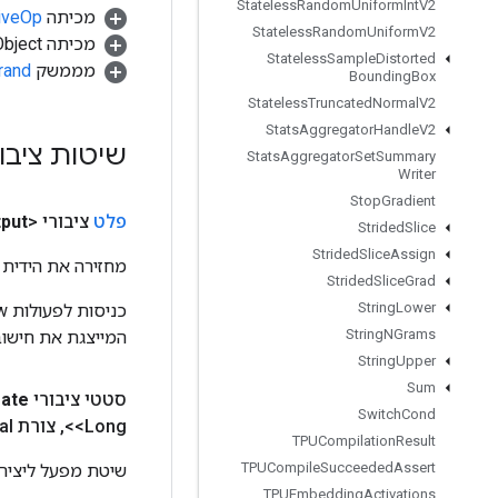
Stateless
Random
Uniform
Int
V2
מכיתה
tiveOp
Stateless
Random
Uniform
V2
מכיתה java.lang.Object
Stateless
Sample
Distorted
מממשק
rand
Bounding
Box
Stateless
Truncated
Normal
V2
Stats
Aggregator
Handle
V2
שיטות ציבו
Stats
Aggregator
Set
Summary
Writer
Stop
Gradient
פלט
ציבורי <U>
put
Strided
Slice
Strided
Slice
Assign
מחזירה את הידית 
Strided
Slice
Grad
String
Lower
String
NGrams
המייצגת את חישוב
String
Upper
Sum
סטטי ציבורי
eate
Switch
Cond
<Long>
,
צורת
l)
TPUCompilation
Result
TPUCompile
Succeeded
Assert
שיטת מפעל ליצירת מחלקה ה
TPUEmbedding
Activations