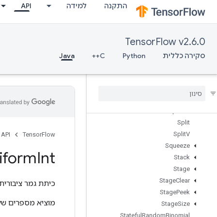
התקנה
למידה
API
SparseMatrixOrderingAMD
SparseMatrixSoftmax
SparseMatrixSoftmaxGrad
TensorFlow v2.6.0
SparseMatrixSparseCholesky
SparseMatrixSparseMatMul
סקירה כללית
Python
C++
Java
SparseMatrixTranspose
Sparse
Matrix
Zeros
Sparse
Segment
Sum
Grad
Sparse
Tensor
To
CSRSparse
Matrix
Spence
Split
Split
V
API
TensorFlow
Squeeze
iform
Int
Stack
Stage
Stage
Clear
כיתת גמר ציבורית
Stage
Peek
מוציא מספרים של
Stage
Size
Stateful
Random
Binomial