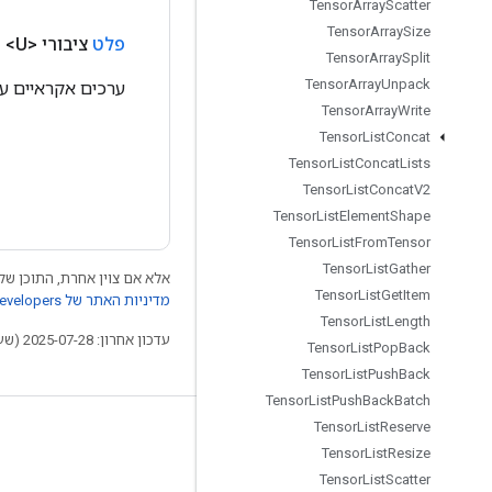
Tensor
Array
Scatter
Tensor
Array
Size
פלט
ציבורי <U>
פ
Tensor
Array
Split
Tensor
Array
Unpack
ערכים אקראיים עם
Tensor
Array
Write
Tensor
List
Concat
Tensor
List
Concat
Lists
Tensor
List
Concat
V2
Tensor
List
Element
Shape
Tensor
List
From
Tensor
Tensor
List
Gather
אלא אם צוין אחרת, התוכן של 
Tensor
List
Get
Item
מדיניות האתר של Google Developers‏
Tensor
List
Length
עדכון אחרון: 2025-07-28 (שעון UTC).
Tensor
List
Pop
Back
Tensor
List
Push
Back
Tensor
List
Push
Back
Batch
Tensor
List
Reserve
לא להתנתק
Tensor
List
Resize
בלוג
Tensor
List
Scatter