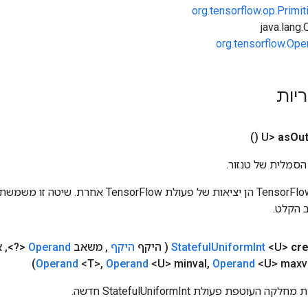
org.tensorflow.op.Primi
org.tensorflow.Ope
ריות
()
as
Out
הסמלית של טנזור.
כניסות לפעולות TensorFlow הן יציאות של פעולת rFlow
 הקלט.
cr
<U>
Int
Uniform
Stateful
( היקף
היקף
,
משאב
Operand
<?>
,
א
Operand
<T>
,
Operand
<U> minval
,
Operand
<U> maxva
עוטפת פעולת StatefulUniformInt חדשה.