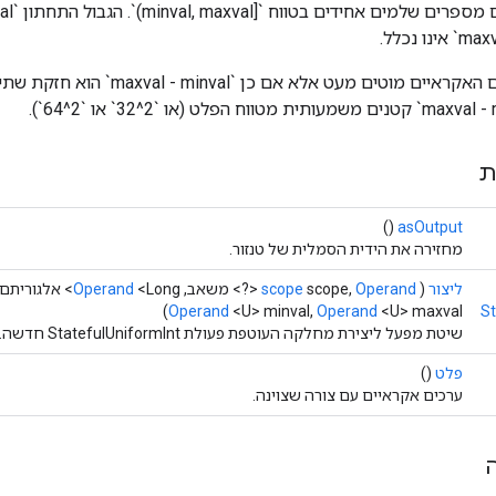
המספרים השלמים האקראיים מוטים מעט אלא אם
ת
()
asOutput
מחזירה את הידית הסמלית של טנזור.
ליצור
(
Operand
scope,
scope
<?> משאב,
<Long> אלגוריתם,
Operand
Operand
<U> minval,
Operand
<U> maxval)
St
שיטת מפעל ליצירת מחלקה העוטפת פעולת StatefulUniformInt חדשה.
פלט
()
ערכים אקראיים עם צורה שצוינה.