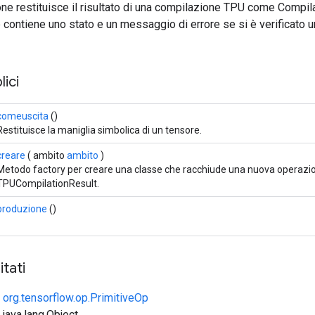
ne restituisce il risultato di una compilazione TPU come Compil
e contiene uno stato e un messaggio di errore se si è verificato u
ici
comeuscita
()
Restituisce la maniglia simbolica di un tensore.
creare
( ambito
ambito
)
Metodo factory per creare una classe che racchiude una nuova operazi
TPUCompilationResult.
produzione
()
tati
e
org.tensorflow.op.PrimitiveOp
 java.lang.Object