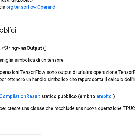
ccia
org.tensorflow.Operand
blici
 <String>
as
Output
()
aniglia simbolica di un tensore.
 operazioni TensorFlow sono output di un'altra operazione Tenso
 per ottenere un handle simbolico che rappresenta il calcolo dell'i
Compilation
Result
statico pubblico
(ambito
ambito
)
per creare una classe che racchiude una nuova operazione TPUC