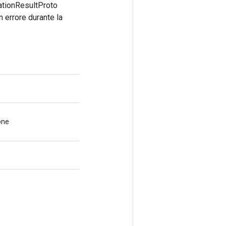
ationResultProto
n errore durante la
one