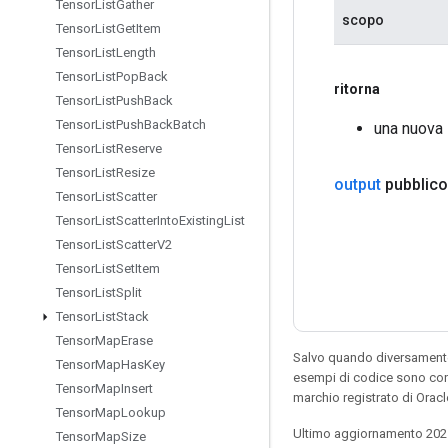
Tensor
List
Gather
scopo
Tensor
List
Get
Item
Tensor
List
Length
Tensor
List
Pop
Back
ritorna
Tensor
List
Push
Back
Tensor
List
Push
Back
Batch
una nuova 
Tensor
List
Reserve
Tensor
List
Resize
output
pubblico
Tensor
List
Scatter
Tensor
List
Scatter
Into
Existing
List
Tensor
List
Scatter
V2
Tensor
List
Set
Item
Tensor
List
Split
Tensor
List
Stack
Tensor
Map
Erase
Salvo quando diversamente 
Tensor
Map
Has
Key
esempi di codice sono con
Tensor
Map
Insert
marchio registrato di Orac
Tensor
Map
Lookup
Ultimo aggiornamento 202
Tensor
Map
Size