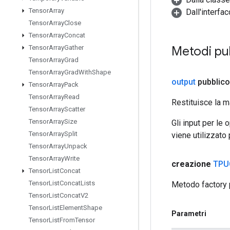
Tensor
Array
Dall'interfa
Tensor
Array
Close
Tensor
Array
Concat
Metodi pub
Tensor
Array
Gather
Tensor
Array
Grad
Tensor
Array
Grad
With
Shape
output
pubblico
Tensor
Array
Pack
Tensor
Array
Read
Restituisce la m
Tensor
Array
Scatter
Tensor
Array
Size
Gli input per le
Tensor
Array
Split
viene utilizzato
Tensor
Array
Unpack
Tensor
Array
Write
creazione
TPU
Tensor
List
Concat
Tensor
List
Concat
Lists
Metodo factory 
Tensor
List
Concat
V2
Tensor
List
Element
Shape
Parametri
Tensor
List
From
Tensor