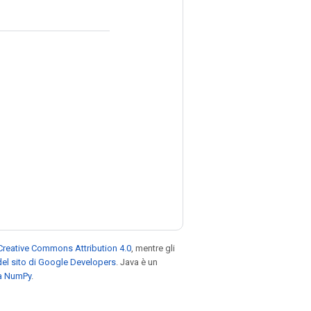
Creative Commons Attribution 4.0
, mentre gli
el sito di Google Developers
. Java è un
za NumPy
.