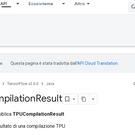
API
Ecosistema
Altro
Questa pagina è stata tradotta dall'
API Cloud Translation
.
TensorFlow v2.6.0
Java
pilation
Result
bblica
TPUCompilationResult
isultato di una compilazione TPU.