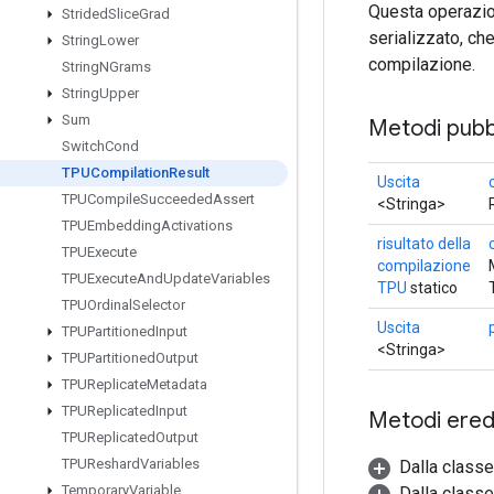
Questa operazio
Strided
Slice
Grad
serializzato, ch
String
Lower
compilazione.
String
NGrams
String
Upper
Sum
Metodi pubbl
Switch
Cond
TPUCompilation
Result
Uscita
TPUCompile
Succeeded
Assert
<Stringa>
TPUEmbedding
Activations
risultato della
TPUExecute
compilazione
TPUExecute
And
Update
Variables
TPU
statico
TPUOrdinal
Selector
Uscita
TPUPartitioned
Input
<Stringa>
TPUPartitioned
Output
TPUReplicate
Metadata
TPUReplicated
Input
Metodi eredi
TPUReplicated
Output
TPUReshard
Variables
Dalla class
Temporary
Variable
Dalla classe