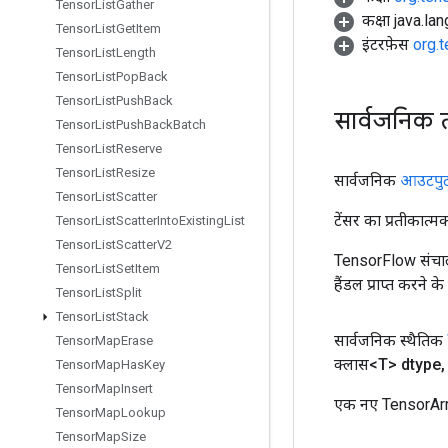
Tensor
List
Gather
कक्षा java.la
Tensor
List
Get
Item
इंटरफ़ेस
org.
Tensor
List
Length
Tensor
List
Pop
Back
Tensor
List
Push
Back
सार्वजनिक 
Tensor
List
Push
Back
Batch
Tensor
List
Reserve
Tensor
List
Resize
सार्वजनिक
आउटपु
Tensor
List
Scatter
टेंसर का प्रतीकात्म
Tensor
List
Scatter
Into
Existing
List
Tensor
List
Scatter
V2
TensorFlow संचाल
Tensor
List
Set
Item
हैंडल प्राप्त करने 
Tensor
List
Split
Tensor
List
Stack
सार्वजनिक स्थैतिक
Tensor
Map
Erase
क्लास<T> dtype
,
Tensor
Map
Has
Key
Tensor
Map
Insert
एक नए TensorArra
Tensor
Map
Lookup
Tensor
Map
Size