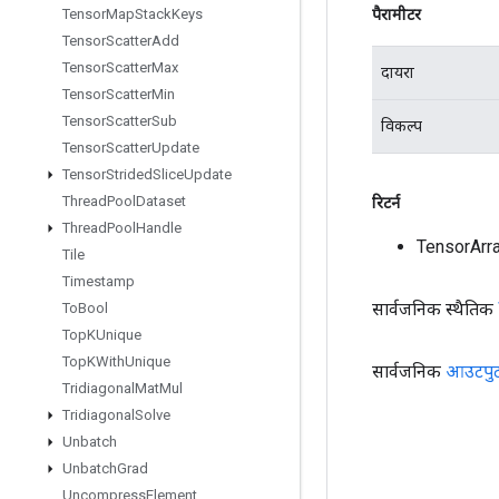
पैरामीटर
Tensor
Map
Stack
Keys
Tensor
Scatter
Add
Tensor
Scatter
Max
दायरा
Tensor
Scatter
Min
Tensor
Scatter
Sub
विकल्प
Tensor
Scatter
Update
Tensor
Strided
Slice
Update
Thread
Pool
Dataset
रिटर्न
Thread
Pool
Handle
TensorArr
Tile
Timestamp
सार्वजनिक स्थैतिक
To
Bool
Top
KUnique
Top
KWith
Unique
सार्वजनिक
आउटपु
Tridiagonal
Mat
Mul
Tridiagonal
Solve
Unbatch
Unbatch
Grad
Uncompress
Element