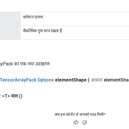
वर्तमान दायरा
वैकल्पिक गुण मान रखता है
ayPack का एक नया उदाहरण
Tensor
Array
Pack
.
Options
element
Shape
(
आकार
element
Sha
ट
<T>
मान
()
क्या इस कॉन्टेंट से आपको मदद मिली?