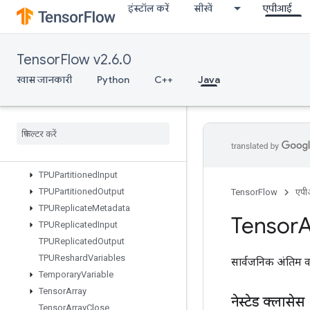
इंस्टॉल करें
सीखें
एपीआई
StringNGrams
StringUpper
Sum
TensorFlow v2.6.0
SwitchCond
TPUCompilationResult
खास जानकारी
Python
C++
Java
TPUCompileSucceededAssert
TPUEmbedding
Activations
TPUExecute
TPUExecute
And
Update
Variables
TPUOrdinal
Selector
TPUPartitioned
Input
TPUPartitioned
Output
TensorFlow
एप
TPUReplicate
Metadata
Tensor
A
TPUReplicated
Input
TPUReplicated
Output
TPUReshard
Variables
सार्वजनिक अंतिम व
Temporary
Variable
Tensor
Array
नेस्टेड क्लासेस
Tensor
Array
Close