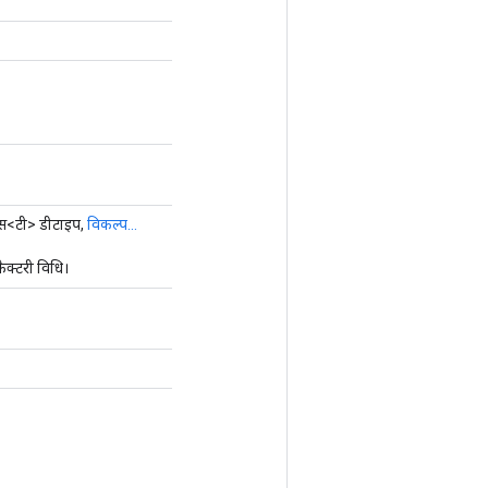
ास<टी> डीटाइप,
विकल्प...
क्टरी विधि।