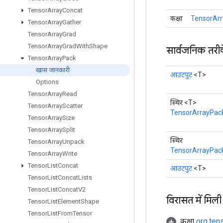
Tensor
Array
Concat
कक्षा
TensorArr
Tensor
Array
Gather
Tensor
Array
Grad
Tensor
Array
Grad
With
Shape
सार्वजनिक तरी
Tensor
Array
Pack
खास जानकारी
आउटपुट
<T>
Options
Tensor
Array
Read
स्थिर <T>
Tensor
Array
Scatter
TensorArrayPac
Tensor
Array
Size
Tensor
Array
Split
स्थिर
Tensor
Array
Unpack
TensorArrayPack
Tensor
Array
Write
Tensor
List
Concat
आउटपुट
<T>
Tensor
List
Concat
Lists
Tensor
List
Concat
V2
विरासत में मिली
Tensor
List
Element
Shape
Tensor
List
From
Tensor
कक्षा
org.ten