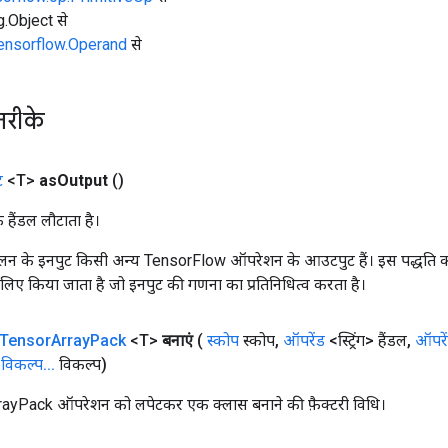
ng.Object से
tensorflow.Operand
से
तरीके
ट
<T>
as
Output
()
क हैंडल लौटाता है।
न के इनपुट किसी अन्य TensorFlow ऑपरेशन के आउटपुट हैं। इस पद्धति क
के लिए किया जाता है जो इनपुट की गणना का प्रतिनिधित्व करता है।
Tensor
Array
Pack
<T>
बनाएं
(
स्कोप
स्कोप
,
ऑपरेंड
<स्ट्रिंग> हैंडल
,
ऑपरे
विकल्प
.
.
.
विकल्प)
yPack ऑपरेशन को लपेटकर एक क्लास बनाने की फ़ैक्टरी विधि।