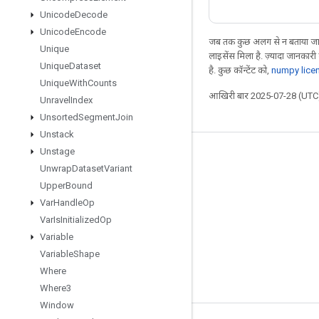
Unicode
Decode
Unicode
Encode
जब तक कुछ अलग से न बताया जाए
Unique
लाइसेंस मिला है. ज़्यादा जानकारी
Unique
Dataset
है. कुछ कॉन्टेंट को,
numpy lice
Unique
With
Counts
आखिरी बार 2025-07-28 (UTC)
Unravel
Index
Unsorted
Segment
Join
Unstack
Unstage
जुड़े रहें
Unwrap
Dataset
Variant
ब्लॉग
Upper
Bound
Var
Handle
Op
फ़ोरम
Var
Is
Initialized
Op
GitHub
Variable
Twitter
Variable
Shape
Where
YouTube
Where3
Window