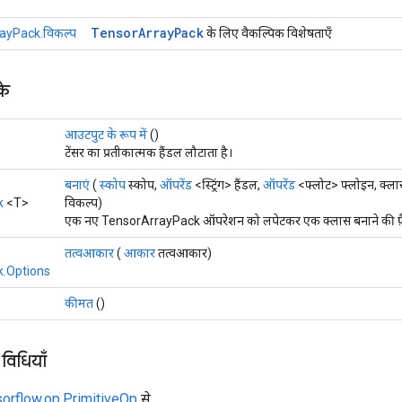
Tensor
Array
Pack
ayPack.विकल्प
के लिए वैकल्पिक विशेषताएँ
के
आउटपुट के रूप में
()
टेंसर का प्रतीकात्मक हैंडल लौटाता है।
बनाएं
(
स्कोप
स्कोप,
ऑपरेंड
<स्ट्रिंग> हैंडल,
ऑपरेंड
<फ्लोट> फ्लोइन, क्ल
k
<T>
विकल्प)
एक नए TensorArrayPack ऑपरेशन को लपेटकर एक क्लास बनाने की फ़ै
तत्वआकार
(
आकार
तत्वआकार)
.Options
कीमत
()
 विधियाँ
sorflow.op.PrimitiveOp
से