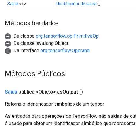
Saída
<?>
identificador de saída
()
Métodos herdados
Da classe
org.tensorflow.op.PrimitiveOp
Da classe java.lang.Object
Da interface
org.tensorflow.Operand
Métodos Públicos
Saída
pública <Objeto>
as
Output
()
Retorna o identificador simbólico de um tensor.
As entradas para operações do TensorFlow são saídas de ou
é usado para obter um identificador simbólico que representa 