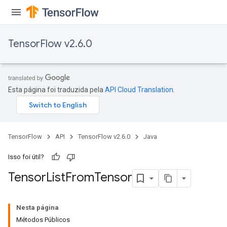
TensorFlow v2.6.0
Esta página foi traduzida pela
API Cloud Translation
.
TensorFlow
API
TensorFlow v2.6.0
Java
Isso foi útil?
Tensor
List
From
Tensor
Nesta página
Métodos Públicos