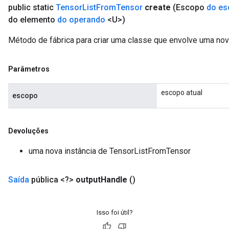
public static
Tensor
List
From
Tensor
create
(Escopo
do es
do elemento
do operando
<U>)
Método de fábrica para criar uma classe que envolve uma no
Parâmetros
escopo atual
escopo
Devoluções
uma nova instância de TensorListFromTensor
Saída
pública <?>
output
Handle
()
Isso foi útil?