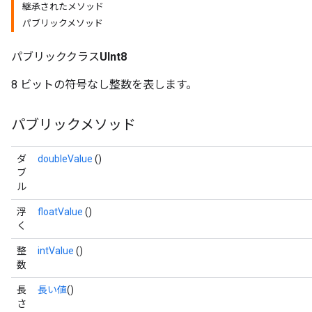
継承されたメソッド
パブリックメソッド
パブリッククラス
UInt8
8 ビットの符号なし整数を表します。
パブリックメソッド
ダ
doubleValue
()
ブ
ル
浮
floatValue
()
く
整
intValue
()
数
長
長い値
()
さ