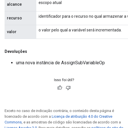
escopo atual
alcance
source
identificador para o recurso no qual armazenar a v
recurso
o valor pelo qual a variável será incrementada.
valor
leOp
Devoluções
uma nova instância de AssignSubVariableOp
Isso foi útil?
Exceto no caso de indicação contrária, o conteúdo desta página é
licenciado de acordo com a
Licença de atribuição 4.0 do Creative
Flush
Commons
, e as amostras de código são licenciadas de acordo com a
Licença Apache 2.0
. Para mais detalhes, consulte as
políticas do site do