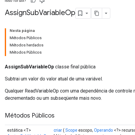
Isso foi útil?
Assign
Sub
Variable
Op
Nesta página
Métodos Públicos
Métodos herdados
Métodos Públicos
AssignSubVariableOp
classe final pública
Subtrai um valor do valor atual de uma variável.
Qualquer ReadVariableOp com uma dependência de controle ne
decrementado ou um subseqüente mais novo.
Métodos Públicos
estática <T>
criar
(
Scope
escopo,
Operando
<?> recurs