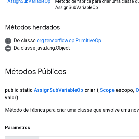
AssignSubVariableOp
Método de fábrica para criar uma classe 
AssignSubVariableOp.
Métodos herdados
De classe
org.tensorflow.op.PrimitiveOp
Da classe java.lang.Object
Métodos Públicos
public static
Assign
Sub
Variable
Op
criar
(
Scope
escopo
,
O
valor)
t
Método de fábrica para criar uma classe que envolve uma no
Parâmetros